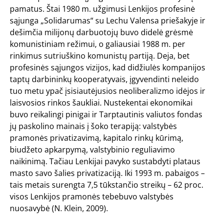
pamatus. Štai 1980 m. užgimusi Lenkijos profesinė
sąjunga „Solidarumas“ su Lechu Valensa priešakyje ir
dešimčia milijonų darbuotojų buvo didelė grėsmė
komunistiniam režimui, o galiausiai 1988 m. per
rinkimus sutriuškino komunistų partiją. Deja, bet
profesinės sąjungos vizijos, kad didžiulės kompanijos
taptų darbininkų kooperatyvais, įgyvendinti neleido
tuo metu ypač įsisiautėjusios neoliberalizmo idėjos ir
laisvosios rinkos šaukliai. Nustekentai ekonomikai
buvo reikalingi pinigai ir Tarptautinis valiutos fondas
jų paskolino mainais į šoko terapiją: valstybės
pramonės privatizavimą, kapitalo rinkų kūrimą,
biudžeto apkarpymą, valstybinio reguliavimo
naikinimą. Tačiau Lenkijai pavyko sustabdyti plataus
masto savo šalies privatizaciją. Iki 1993 m. pabaigos –
tais metais surengta 7,5 tūkstančio streikų – 62 proc.
visos Lenkijos pramonės tebebuvo valstybės
nuosavybė (N. Klein, 2009).