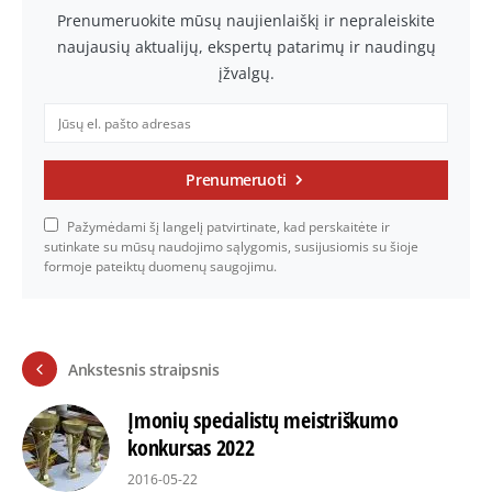
Prenumeruokite mūsų naujienlaiškį ir nepraleiskite
naujausių aktualijų, ekspertų patarimų ir naudingų
įžvalgų.
Prenumeruoti
Pažymėdami šį langelį patvirtinate, kad perskaitėte ir
sutinkate su mūsų naudojimo sąlygomis, susijusiomis su šioje
formoje pateiktų duomenų saugojimu.
Ankstesnis straipsnis
Įmonių specialistų meistriškumo
konkursas 2022
2016-05-22