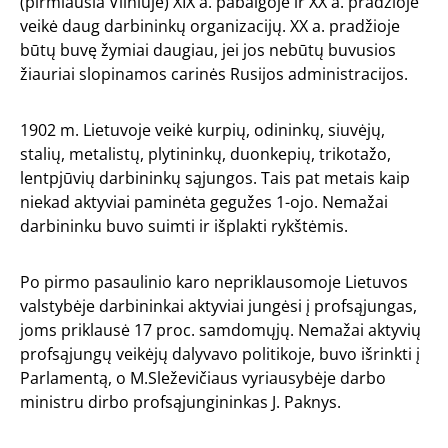
(pirmiausia Vilniuje) XIX a. pabaigoje ir XX a. pradžioje
veikė daug darbininkų organizacijų. XX a. pradžioje
būtų buvę žymiai daugiau, jei jos nebūtų buvusios
žiauriai slopinamos carinės Rusijos administracijos.
1902 m. Lietuvoje veikė kurpių, odininkų, siuvėjų,
stalių, metalistų, plytininkų, duonkepių, trikotažo,
lentpjūvių darbininkų sąjungos. Tais pat metais kaip
niekad aktyviai paminėta gegužes 1-ojo. Nemažai
darbininku buvo suimti ir išplakti rykštėmis.
Po pirmo pasaulinio karo nepriklausomoje Lietuvos
valstybėje darbininkai aktyviai jungėsi į profsąjungas,
joms priklausė 17 proc. samdomųjų. Nemažai aktyvių
profsąjungų veikėjų dalyvavo politikoje, buvo išrinkti į
Parlamentą, o M.Sleževičiaus vyriausybėje darbo
ministru dirbo profsąjungininkas J. Paknys.