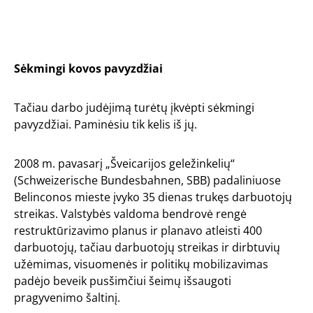
Sėkmingi kovos pavyzdžiai
Tačiau darbo judėjimą turėtų įkvėpti sėkmingi
pavyzdžiai. Paminėsiu tik kelis iš jų.
2008 m. pavasarį „Šveicarijos geležinkelių“
(Schweizerische Bundesbahnen, SBB) padaliniuose
Belinconos mieste įvyko 35 dienas trukęs darbuotojų
streikas. Valstybės valdoma bendrovė rengė
restruktūrizavimo planus ir planavo atleisti 400
darbuotojų, tačiau darbuotojų streikas ir dirbtuvių
užėmimas, visuomenės ir politikų mobilizavimas
padėjo beveik pusšimčiui šeimų išsaugoti
pragyvenimo šaltinį.