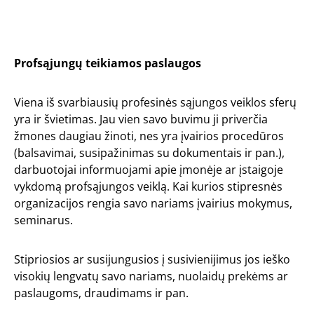
Profsąjungų teikiamos paslaugos
Viena iš svarbiausių profesinės sąjungos veiklos sferų
yra ir švietimas. Jau vien savo buvimu ji priverčia
žmones daugiau žinoti, nes yra įvairios procedūros
(balsavimai, susipažinimas su dokumentais ir pan.),
darbuotojai informuojami apie įmonėje ar įstaigoje
vykdomą profsąjungos veiklą. Kai kurios stipresnės
organizacijos rengia savo nariams įvairius mokymus,
seminarus.
Stipriosios ar susijungusios į susivienijimus jos ieško
visokių lengvatų savo nariams, nuolaidų prekėms ar
paslaugoms, draudimams ir pan.