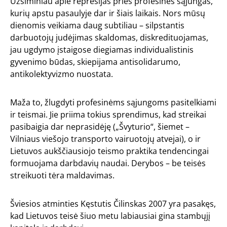
Užsiminiau apie represijas prieš profesines sąjungas,
kurių apstu pasaulyje dar ir šiais laikais. Nors mūsų
dienomis veikiama daug subtiliau – silpstantis
darbuotojų judėjimas skaldomas, diskredituojamas,
jau ugdymo įstaigose diegiamas individualistinis
gyvenimo būdas, skiepijama antisolidarumo,
antikolektyvizmo nuostata.
Maža to, žlugdyti profesinėms sąjungoms pasitelkiami
ir teismai. Jie priima tokius sprendimus, kad streikai
pasibaigia dar neprasidėję („Švyturio“, šiemet –
Vilniaus viešojo transporto vairuotojų atvejai), o ir
Lietuvos aukščiausiojo teismo praktika tendencingai
formuojama darbdavių naudai. Derybos – be teisės
streikuoti tėra maldavimas.
Šviesios atminties Kęstutis Čilinskas 2007 yra pasakęs,
kad Lietuvos teisė šiuo metu labiausiai gina stambųjį