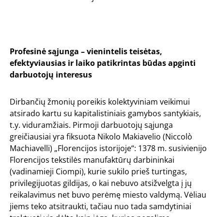
Profesinė sąjunga – vienintelis teisėtas,
efektyviausias ir laiko patikrintas būdas apginti
darbuotojų interesus
Dirbančių žmonių poreikis kolektyviniam veikimui
atsirado kartu su kapitalistiniais gamybos santykiais,
t.y. viduramžiais. Pirmoji darbuotojų sąjunga
greičiausiai yra fiksuota Nikolo Makiavelio (Niccolò
Machiavelli) „Florencijos istorijoje“: 1378 m. susivienijo
Florencijos tekstilės manufaktūrų darbininkai
(vadinamieji Ciompi), kurie sukilo prieš turtingas,
privilegijuotas gildijas, o kai nebuvo atsižvelgta į jų
reikalavimus net buvo perėmę miesto valdymą. Vėliau
jiems teko atsitraukti, tačiau nuo tada samdytiniai