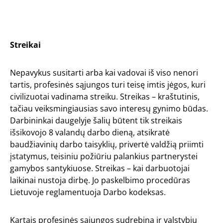
Streikai
Nepavykus susitarti arba kai vadovai iš viso nenori
tartis, profesinės sąjungos turi teisę imtis jėgos, kuri
civilizuotai vadinama streiku. Streikas – kraštutinis,
tačiau veiksmingiausias savo interesų gynimo būdas.
Darbininkai daugelyje šalių būtent tik streikais
išsikovojo 8 valandų darbo dieną, atsikratė
baudžiavinių darbo taisyklių, privertė valdžią priimti
įstatymus, teisiniu požiūriu palankius partnerystei
gamybos santykiuose. Streikas – kai darbuotojai
laikinai nustoja dirbę. Jo paskelbimo procedūras
Lietuvoje reglamentuoja Darbo kodeksas.
Kartais profesinės sąjungos sudrebina ir valstybių