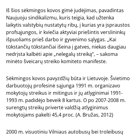
Iš šios sėkmingos kovos gimė judėjimas, pavadintas
Naujuoju sindikalizmu, kuris teigia, kad užtenka
laikytis valstybių nustatytų ribų, į kurias yra įspraustos
profsąjungos, ir kviečia aktyviai priešintis verslininkų
išpuoliams prieš darbo ir gyvenimo sąlygas. „Kai
tūkstančių tūkstančiai išeina į gatves, niekas daugiau
nedrįsta kalbėti apie „nelegalų streiką“, – sakoma
minėto šveicarų streiko komiteto manifeste.
Sėkmingos kovos pavyzdžių būta ir Lietuvoje. Švietimo
darbuotojų profesinė sąjunga 1991 m. organizavo
mokytojų streikus ir mitingus ir jų atlyginimai 1991-
1993 m. padidėjo beveik 8 kartus. O po 2007-2008 m.
surengtų streikų privertė valdžią atlyginimus
mokytojams pakelti 45,4 proc. (A. Bružas, 2012)
2000 m. visuotiniu Vilniaus autobusų bei troleibusų