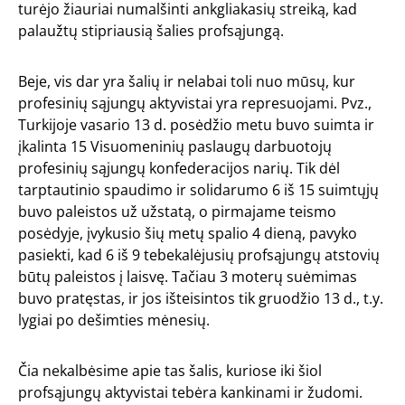
turėjo žiauriai numalšinti ankgliakasių streiką, kad
palaužtų stipriausią šalies profsąjungą.
Beje, vis dar yra šalių ir nelabai toli nuo mūsų, kur
profesinių sąjungų aktyvistai yra represuojami. Pvz.,
Turkijoje vasario 13 d. posėdžio metu buvo suimta ir
įkalinta 15 Visuomeninių paslaugų darbuotojų
profesinių sąjungų konfederacijos narių. Tik dėl
tarptautinio spaudimo ir solidarumo 6 iš 15 suimtųjų
buvo paleistos už užstatą, o pirmajame teismo
posėdyje, įvykusio šių metų spalio 4 dieną, pavyko
pasiekti, kad 6 iš 9 tebekalėjusių profsąjungų atstovių
būtų paleistos į laisvę. Tačiau 3 moterų suėmimas
buvo pratęstas, ir jos išteisintos tik gruodžio 13 d., t.y.
lygiai po dešimties mėnesių.
Čia nekalbėsime apie tas šalis, kuriose iki šiol
profsąjungų aktyvistai tebėra kankinami ir žudomi.