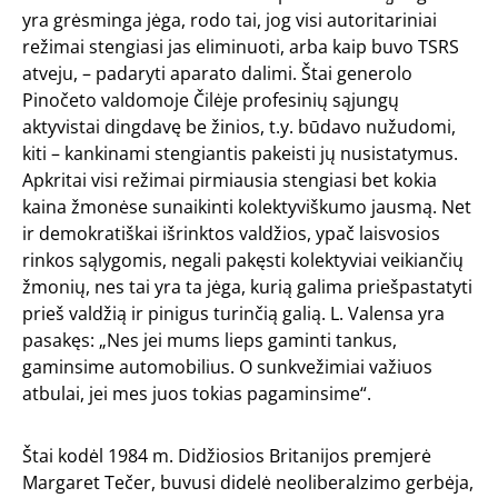
yra grėsminga jėga, rodo tai, jog visi autoritariniai
režimai stengiasi jas eliminuoti, arba kaip buvo TSRS
atveju, – padaryti aparato dalimi. Štai generolo
Pinočeto valdomoje Čilėje profesinių sąjungų
aktyvistai dingdavę be žinios, t.y. būdavo nužudomi,
kiti – kankinami stengiantis pakeisti jų nusistatymus.
Apkritai visi režimai pirmiausia stengiasi bet kokia
kaina žmonėse sunaikinti kolektyviškumo jausmą. Net
ir demokratiškai išrinktos valdžios, ypač laisvosios
rinkos sąlygomis, negali pakęsti kolektyviai veikiančių
žmonių, nes tai yra ta jėga, kurią galima priešpastatyti
prieš valdžią ir pinigus turinčią galią. L. Valensa yra
pasakęs: „Nes jei mums lieps gaminti tankus,
gaminsime automobilius. O sunkvežimiai važiuos
atbulai, jei mes juos tokias pagaminsime“.
Štai kodėl 1984 m. Didžiosios Britanijos premjerė
Margaret Tečer, buvusi didelė neoliberalzimo gerbėja,