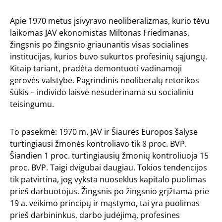
Apie 1970 metus įsivyravo neoliberalizmas, kurio tėvu
laikomas JAV ekonomistas Miltonas Friedmanas,
žingsnis po žingsnio griaunantis visas socialines
institucijas, kurios buvo sukurtos profesinių sąjungų.
Kitaip tariant, pradėta demontuoti vadinamoji
gerovės valstybė. Pagrindinis neoliberalų retorikos
šūkis – individo laisvė nesuderinama su socialiniu
teisingumu.
To pasekmė: 1970 m. JAV ir Šiaurės Europos šalyse
turtingiausi žmonės kontroliavo tik 8 proc. BVP.
Šiandien 1 proc. turtingiausių žmonių kontroliuoja 15
proc. BVP. Taigi dvigubai daugiau. Tokios tendencijos
tik patvirtina, jog vyksta nuoseklus kapitalo puolimas
prieš darbuotojus. Žingsnis po žingsnio grįžtama prie
19 a. veikimo principų ir mąstymo, tai yra puolimas
prieš darbininkus, darbo judėjimą, profesines