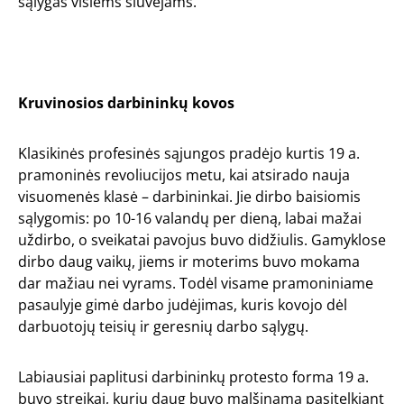
sąlygas visiems siuvėjams.
Kruvinosios darbininkų kovos
Klasikinės profesinės sąjungos pradėjo kurtis 19 a.
pramoninės revoliucijos metu, kai atsirado nauja
visuomenės klasė – darbininkai. Jie dirbo baisiomis
sąlygomis: po 10-16 valandų per dieną, labai mažai
uždirbo, o sveikatai pavojus buvo didžiulis. Gamyklose
dirbo daug vaikų, jiems ir moterims buvo mokama
dar mažiau nei vyrams. Todėl visame pramoniniame
pasaulyje gimė darbo judėjimas, kuris kovojo dėl
darbuotojų teisių ir geresnių darbo sąlygų.
Labiausiai paplitusi darbininkų protesto forma 19 a.
buvo streikai, kurių daug buvo malšinama pasitelkiant