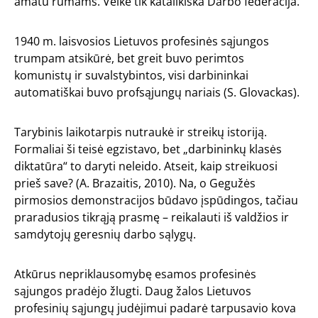
amatu rūmams. Veikė tik katalikiška Darbo federacija.
1940 m. laisvosios Lietuvos profesinės sąjungos
trumpam atsikūrė, bet greit buvo perimtos
komunistų ir suvalstybintos, visi darbininkai
automatiškai buvo profsąjungų nariais (S. Glovackas).
Tarybinis laikotarpis nutraukė ir streikų istoriją.
Formaliai ši teisė egzistavo, bet „darbininkų klasės
diktatūra“ to daryti neleido. Atseit, kaip streikuosi
prieš save? (A. Brazaitis, 2010). Na, o Gegužės
pirmosios demonstracijos būdavo įspūdingos, tačiau
praradusios tikrąją prasmę – reikalauti iš valdžios ir
samdytojų geresnių darbo sąlygų.
Atkūrus nepriklausomybę esamos profesinės
sąjungos pradėjo žlugti. Daug žalos Lietuvos
profesinių sąjungų judėjimui padarė tarpusavio kova