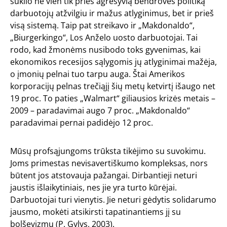
sukilo ne vien tik prieš agresyvią bendrovės politiką
darbuotojų atžvilgiu ir mažus atlyginimus, bet ir prieš
visą sistemą. Taip pat streikavo ir „Makdonaldo“,
„Biurgerkingo“, Los Anželo uosto darbuotojai. Tai
rodo, kad žmonėms nusibodo toks gyvenimas, kai
ekonomikos recesijos sąlygomis jų atlyginimai mažėja,
o įmonių pelnai tuo tarpu auga. Štai Amerikos
korporacijų pelnas trečiąjį šių metų ketvirtį išaugo net
19 proc. To paties „Walmart“ giliausios krizės metais –
2009 – paradavimai augo 7 proc. „Makdonaldo“
paradavimai pernai padidėjo 12 proc.
Mūsų profsąjungoms trūksta tikėjimo su suvokimu.
Joms primestas nevisavertiškumo kompleksas, nors
būtent jos atstovauja pažangai. Dirbantieji neturi
jaustis išlaikytiniais, nes jie yra turto kūrėjai.
Darbuotojai turi vienytis. Jie neturi gėdytis solidarumo
jausmo, mokėti atsikirsti tapatinantiems jį su
bolševizmu (P. Gylys, 2003).