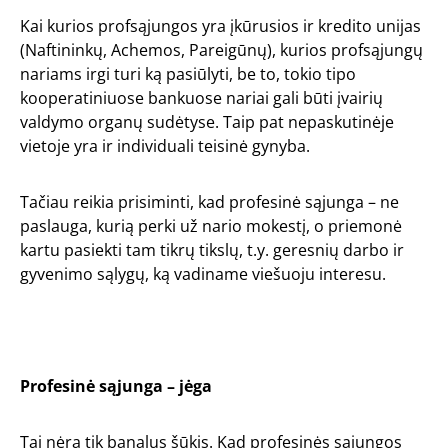
Kai kurios profsąjungos yra įkūrusios ir kredito unijas
(Naftininkų, Achemos, Pareigūnų), kurios profsąjungų
nariams irgi turi ką pasiūlyti, be to, tokio tipo
kooperatiniuose bankuose nariai gali būti įvairių
valdymo organų sudėtyse. Taip pat nepaskutinėje
vietoje yra ir individuali teisinė gynyba.
Tačiau reikia prisiminti, kad profesinė sąjunga – ne
paslauga, kurią perki už nario mokestį, o priemonė
kartu pasiekti tam tikrų tikslų, t.y. geresnių darbo ir
gyvenimo sąlygų, ką vadiname viešuoju interesu.
Profesinė sąjunga – jėga
Tai nėra tik banalus šūkis. Kad profesinės sąjungos