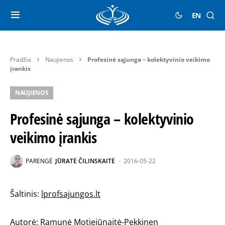
EN
Pradžia
Naujienos
Profesinė sąjunga – kolektyvinio veikimo
įrankis
NAUJIENOS
Profesinė sąjunga – kolektyvinio
veikimo įrankis
PARENGĖ
JŪRATĖ ČILINSKAITĖ
2016-05-22
Šaltinis:
lprofsajungos.lt
Autorė: Ramunė Motiejūnaitė-Pekkinen