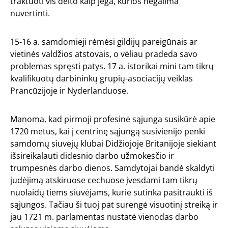
traktuoti vis dėlto kaip jėga, kurios negalima
nuvertinti.
15-16 a. samdomieji rėmėsi gildijų pareigūnais ar
vietinės valdžios atstovais, o vėliau pradeda savo
problemas spręsti patys. 17 a. istorikai mini tam tikrų
kvalifikuotų darbininkų grupių-asociacijų veiklas
Prancūzijoje ir Nyderlanduose.
Manoma, kad pirmoji profesinė sąjunga susikūrė apie
1720 metus, kai į centrinę sąjungą susivienijo penki
samdomų siuvėjų klubai Didžiojoje Britanijoje siekiant
išsireikalauti didesnio darbo užmokesčio ir
trumpesnės darbo dienos. Samdytojai bandė skaldyti
judėjimą atskiruose cechuose įvesdami tam tikrų
nuolaidų tiems siuvėjams, kurie sutinka pasitraukti iš
sąjungos. Tačiau ši tuoj pat surengė visuotinį streiką ir
jau 1721 m. parlamentas nustatė vienodas darbo