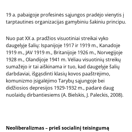
19 a. pabaigoje profesinės sąjungos pradėjo vienytis į
tarptautines organizacijas gamybiniu šakiniu principu.
Nuo pat XX a. pradžios visuotiniai streikai vyko
daugelyje šalių: Ispanijoje 1917 ir 1919 m., Kanadoje
1919 m., JAV 1919 m., Britanijoje 1926 m., Norvegijoje
1928 m., Olandijoje 1941 m. Vėliau visuotinių streikų
sumažėjo ir tai aiškinama ir tuo, kad daugelyje šalių
darbdaviai, išgąsdinti klasių kovos paaštrėjimo,
komunizmo įsigalėjimo Tarybų sąjungoje bei
didžiosios depresijos 1929-1932 m., padarė daug
nuolaidų dirbantiesiems (A. Bielskis, J. Paleckis, 2008).
Neoliberalizmas – prieš socialinį teisingumą