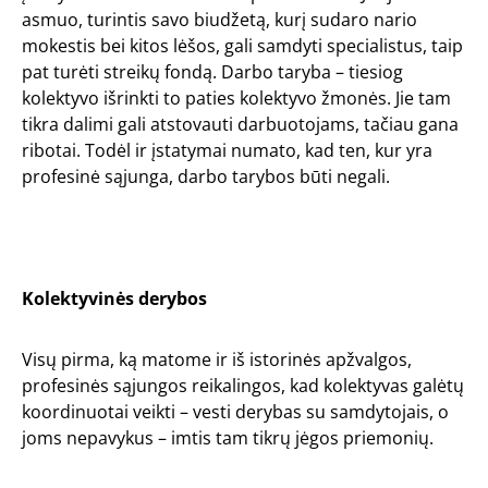
asmuo, turintis savo biudžetą, kurį sudaro nario
mokestis bei kitos lėšos, gali samdyti specialistus, taip
pat turėti streikų fondą. Darbo taryba – tiesiog
kolektyvo išrinkti to paties kolektyvo žmonės. Jie tam
tikra dalimi gali atstovauti darbuotojams, tačiau gana
ribotai. Todėl ir įstatymai numato, kad ten, kur yra
profesinė sąjunga, darbo tarybos būti negali.
Kolektyvinės derybos
Visų pirma, ką matome ir iš istorinės apžvalgos,
profesinės sąjungos reikalingos, kad kolektyvas galėtų
koordinuotai veikti – vesti derybas su samdytojais, o
joms nepavykus – imtis tam tikrų jėgos priemonių.