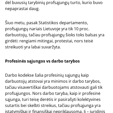
dėl buvusių tarybinių profsąjungų turto, kurio buvo
nepaprastai daug.
Šiuo metu, pasak Statistikos departamento,
profsąjungų nariais Lietuvoje yra tik 10 proc.
darbuotojų, tačiau profsąjungų šioks toks balsas yra
girdėti: rengiami mitingai, protestai, nors teisė
streikuoti yra labai suvaržyta.
Profesinės sąjungos vs darbo tarybos
Darbo kodekse šalia profesinių sąjungų kaip
darbuotojų atstovai yra minimos ir darbo tarybos,
tačiau visavertiškai darbuotojams atstovauti gali tik
profsąjungos. Nors darbo taryba, kaip ir profesinė
sąjunga, turi teisę derėtis ir pasirašyti kolektyvines
sutartis bei skelbti streikus, tačiau profsąjunga yra
įstatymiškai ir finansiškai nepriklausoma. Ji – juridinis