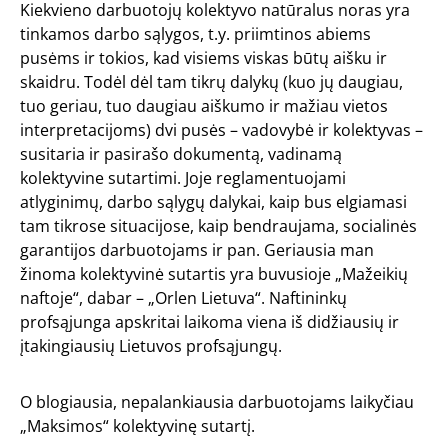
Kiekvieno darbuotojų kolektyvo natūralus noras yra
tinkamos darbo sąlygos, t.y. priimtinos abiems
pusėms ir tokios, kad visiems viskas būtų aišku ir
skaidru. Todėl dėl tam tikrų dalykų (kuo jų daugiau,
tuo geriau, tuo daugiau aiškumo ir mažiau vietos
interpretacijoms) dvi pusės – vadovybė ir kolektyvas –
susitaria ir pasirašo dokumentą, vadinamą
kolektyvine sutartimi. Joje reglamentuojami
atlyginimų, darbo sąlygų dalykai, kaip bus elgiamasi
tam tikrose situacijose, kaip bendraujama, socialinės
garantijos darbuotojams ir pan. Geriausia man
žinoma kolektyvinė sutartis yra buvusioje „Mažeikių
naftoje“, dabar – „Orlen Lietuva“. Naftininkų
profsąjunga apskritai laikoma viena iš didžiausių ir
įtakingiausių Lietuvos profsąjungų.
O blogiausia, nepalankiausia darbuotojams laikyčiau
„Maksimos“ kolektyvinę sutartį.