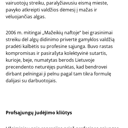
vairuotojų streiku, paralyžiavusiu eismą mieste,
pavyko atkreipti valdžios dėmesį į mažas ir
vėluojančias algas.
2006 m. mitingai „Mažeikių naftoje“ bei grasinimai
streiku dėl algų didinimo privertė gamyklos valdžią
pradėti kalbėtis su profesine sąjunga. Buvo rastas
kompromisas ir pasirašyta kolektyvinė sutartis,
kurioje, beje, numatytas berods Lietuvoje
precendento neturėjęs punktas, kad bendrovei
dirbant pelningai ji pelnu pagal tam tikra formulę
dalijasi su darbuotojais.
Profsąjungų judėjimo kliūtys