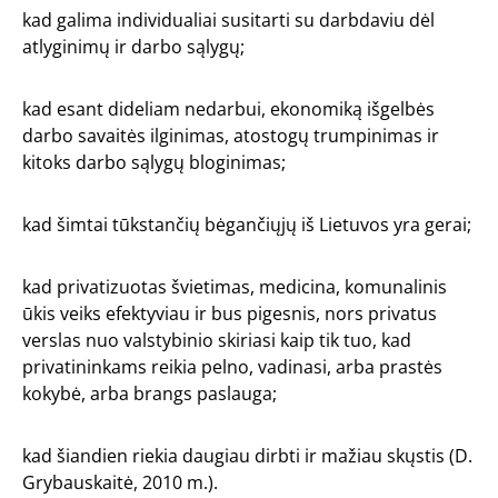
kad galima individualiai susitarti su darbdaviu dėl
atlyginimų ir darbo sąlygų;
kad esant dideliam nedarbui, ekonomiką išgelbės
darbo savaitės ilginimas, atostogų trumpinimas ir
kitoks darbo sąlygų bloginimas;
kad šimtai tūkstančių bėgančiųjų iš Lietuvos yra gerai;
kad privatizuotas švietimas, medicina, komunalinis
ūkis veiks efektyviau ir bus pigesnis, nors privatus
verslas nuo valstybinio skiriasi kaip tik tuo, kad
privatininkams reikia pelno, vadinasi, arba prastės
kokybė, arba brangs paslauga;
kad šiandien riekia daugiau dirbti ir mažiau skųstis (D.
Grybauskaitė, 2010 m.).