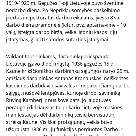
1919-1929 m. Gegužes 1-oji Lietuvoje buvo šventinė
nedarbo diena. Po Nepriklausomybės paskelbimo
įkurtas inspektoratas darbo reikalams, įvesta 8 val.
darbo diena pramonėje (kitur, pvz..aptarnavime – 10
val.), įsteigta darbo birža, veikė ligonių kasos ir jų
įstatymas, griežti samdos sutarties įstatymai.
Valdant tautininkams, darbininkų priespauda
Lietuvoje įgavo didelį mąstą. 1936 gegužės 15 d.
Kaune krikščioniškos darbininkų sąjungos narys 25 m.
amžiaus darbininkas Antanas Kranauskas, neiškentęs
kasdienės darbdavio savivalės ir nepakenčiamų darbo
sąlygų, nušovė lentpjūvės, kurioje dirbo, savininką
Ruviną Kamberį ir nusišovė pats. Jo laidotuvės
peraugo į didžiausias tarpukario Lietuvoje masines
manifestacijas dėl darbininkų teisių bei visuotinį
streiką Kaune. Visiškai profsąjungų veikla buvo
uždrausta 1936 m., jų funkcijos perduotos Darbo ir