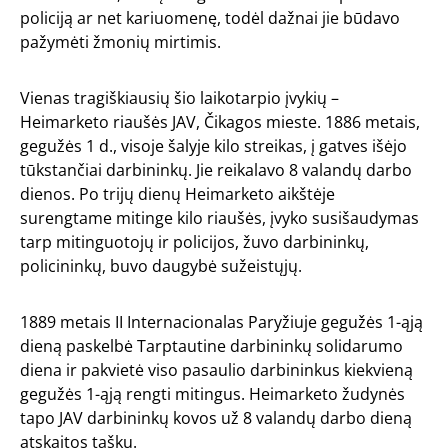
policiją ar net kariuomenę, todėl dažnai jie būdavo
pažymėti žmonių mirtimis.
Vienas tragiškiausių šio laikotarpio įvykių –
Heimarketo riaušės JAV, Čikagos mieste. 1886 metais,
gegužės 1 d., visoje šalyje kilo streikas, į gatves išėjo
tūkstančiai darbininkų. Jie reikalavo 8 valandų darbo
dienos. Po trijų dienų Heimarketo aikštėje
surengtame mitinge kilo riaušės, įvyko susišaudymas
tarp mitinguotojų ir policijos, žuvo darbininkų,
policininkų, buvo daugybė sužeistųjų.
1889 metais II Internacionalas Paryžiuje gegužės 1-ąją
dieną paskelbė Tarptautine darbininkų solidarumo
diena ir pakvietė viso pasaulio darbininkus kiekvieną
gegužės 1-ąją rengti mitingus. Heimarketo žudynės
tapo JAV darbininkų kovos už 8 valandų darbo dieną
atskaitos tašku.