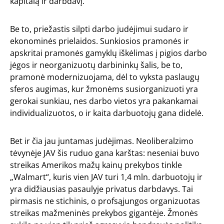
kapitalą ir darbdavį.
Be to, priežastis silpti darbo judėjimui sudaro ir
ekonominės prielaidos. Sunkiosios pramonės ir
apskritai pramonės gamyklų iškėlimas į pigios darbo
jėgos ir neorganizuotų darbininkų šalis, be to,
pramonė modernizuojama, dėl to vyksta paslaugų
sferos augimas, kur žmonėms susiorganizuoti yra
gerokai sunkiau, nes darbo vietos yra pakankamai
individualizuotos, o ir kaita darbuotojų gana didelė.
Bet ir čia jau juntamas judėjimas. Neoliberalzimo
tėvynėje JAV šis ruduo gana karštas: neseniai buvo
streikas Amerikos mažų kainų prekybos tinkle
„Walmart“, kuris vien JAV turi 1,4 mln. darbuotojų ir
yra didžiausias pasaulyje privatus darbdavys. Tai
pirmasis ne stichinis, o profsąjungos organizuotas
streikas mažmeninės prekybos gigantėje. Žmonės