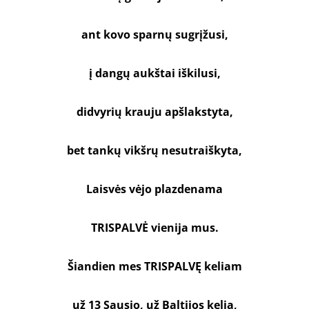
ant kovo sparnų sugrįžusi,
į dangų aukštai iškilusi,
didvyrių krauju apšlakstyta,
bet tankų vikšrų nesutraiškyta,
Laisvės vėjo plazdenama
TRISPALVĖ vienija mus.
Šiandien mes TRISPALVĘ keliam
už 13 Sausio, už Baltijos kelią,