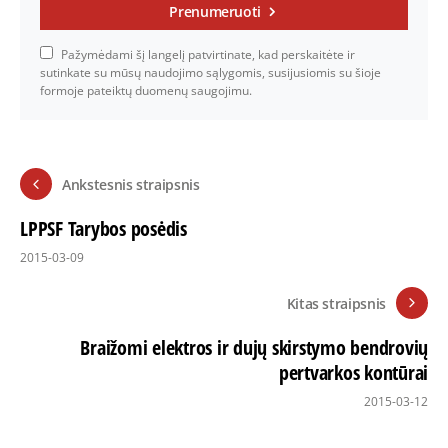
Prenumeruoti
Pažymėdami šį langelį patvirtinate, kad perskaitėte ir
sutinkate su mūsų naudojimo sąlygomis, susijusiomis su šioje
formoje pateiktų duomenų saugojimu.
Ankstesnis straipsnis
LPPSF Tarybos posėdis
2015-03-09
Kitas straipsnis
Braižomi elektros ir dujų skirstymo bendrovių
pertvarkos kontūrai
2015-03-12