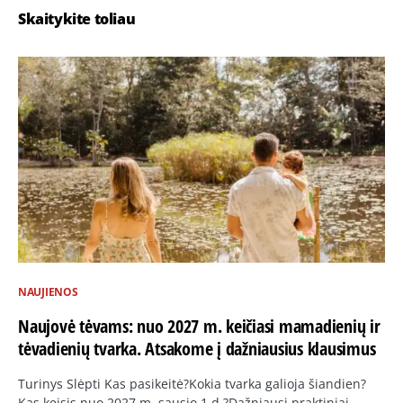
Skaitykite toliau
NAUJIENOS
Naujovė tėvams: nuo 2027 m. keičiasi mamadienių ir
tėvadienių tvarka. Atsakome į dažniausius klausimus
Turinys Slėpti Kas pasikeitė?Kokia tvarka galioja šiandien?
Kas keisis nuo 2027 m. sausio 1 d.?Dažniausi praktiniai