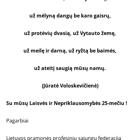
už mėlyną dangų be karo gaisrų,
už protėvių dvasią, už Vytauto žemę,
už meilę ir darną, už ryžtą be baimės,
už ateitį saugią mūsų namų.
(
Jūratė Voloskevičienė)
Su mūsų Laisvės ir Nepriklausomybės 25-mečiu !
Pagarbiai
Lietuvos pramonės profesinių sąjungų federacija