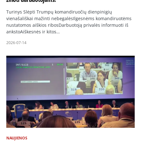
Turinys Slėpti Trumpų komandiruočių dienpinigių
vienašališkai mažinti nebegalėsIlgesnėms komandiruotėms
nustatomos aiškios ribosDarbuotoją privalės informuoti iš
ankstoAiškesnės ir kitos…
2026-07-14
NAUJIENOS