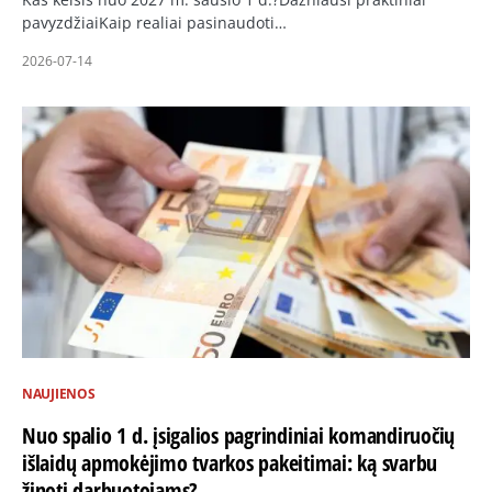
pavyzdžiaiKaip realiai pasinaudoti…
2026-07-14
NAUJIENOS
Nuo spalio 1 d. įsigalios pagrindiniai komandiruočių
išlaidų apmokėjimo tvarkos pakeitimai: ką svarbu
žinoti darbuotojams?