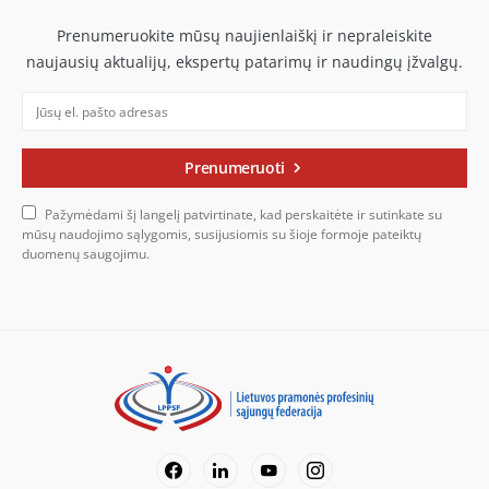
Prenumeruokite mūsų naujienlaiškį ir nepraleiskite
naujausių aktualijų, ekspertų patarimų ir naudingų įžvalgų.
Prenumeruoti
Pažymėdami šį langelį patvirtinate, kad perskaitėte ir sutinkate su
mūsų naudojimo sąlygomis, susijusiomis su šioje formoje pateiktų
duomenų saugojimu.