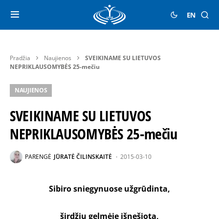
EN
Pradžia
Naujienos
SVEIKINAME SU LIETUVOS
NEPRIKLAUSOMYBĖS 25-mečiu
NAUJIENOS
SVEIKINAME SU LIETUVOS
NEPRIKLAUSOMYBĖS 25-mečiu
PARENGĖ
JŪRATĖ ČILINSKAITĖ
2015-03-10
Sibiro sniegynuose užgrūdinta,
širdžių gelmėje išnešiota,