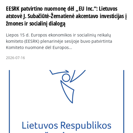
EESRK patvirtino nuomonę dėl „EU Inc.“: Lietuvos
atstovė J. Subačiūtė-Žematienė akcentavo investicijas į
žmones ir socialinį dialogą
Liepos 15 d. Europos ekonomikos ir socialinių reikalų
komiteto (EESRK) plenarinėje sesijoje buvo patvirtinta
Komiteto nuomonė dėl Europos…
2026-07-16