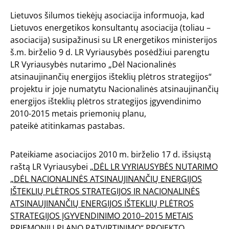
Lietuvos šilumos tiekėjų asociacija informuoja, kad
Lietuvos energetikos konsultantų asociacija (toliau –
asociacija) susipažinusi su LR energetikos ministerijos
š.m. birželio 9 d. LR Vyriausybės posėdžiui parengtu
LR Vyriausybės nutarimo „Dėl Nacionalinės
atsinaujinančių energijos išteklių plėtros strategijos“
projektu ir joje numatytu Nacionalinės atsinaujinančių
energijos išteklių plėtros strategijos įgyvendinimo
2010-2015 metais priemonių planu,
pateikė atitinkamas pastabas.
Pateikiame asociacijos 2010 m. birželio 17 d. išsiųstą
raštą LR Vyriausybei
„DĖL LR VYRIAUSYBĖS NUTARIMO
„DĖL NACIONALINĖS ATSINAUJINANČIŲ ENERGIJOS
IŠTEKLIŲ PLĖTROS STRATEGIJOS IR NACIONALINĖS
ATSINAUJINANČIŲ ENERGIJOS IŠTEKLIŲ PLĖTROS
STRATEGIJOS ĮGYVENDINIMO 2010–2015 METAIS
PRIEMONIŲ PLANO PATVIRTINIMO“ PROJEKTO