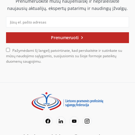
Prenumeruokite mūsų naujienlaiškį ir nepraleiskite
naujausių aktualijų, ekspertų patarimų ir naudingų įžvalgų.
Prenumeruoti
Pažymėdami šį langelį patvirtinate, kad perskaitėte ir sutinkate su
mūsų naudojimo sąlygomis, susijusiomis su šioje formoje pateiktų
duomenų saugojimu.