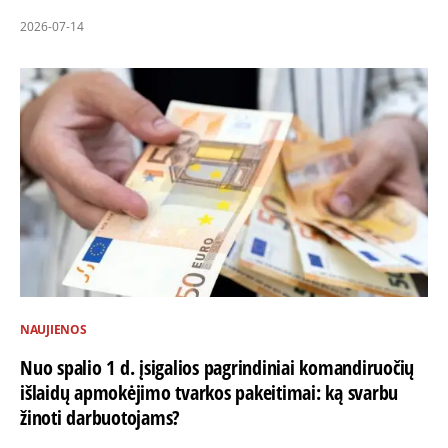
2026-07-14
NAUJIENOS
Nuo spalio 1 d. įsigalios pagrindiniai komandiruočių
išlaidų apmokėjimo tvarkos pakeitimai: ką svarbu
žinoti darbuotojams?