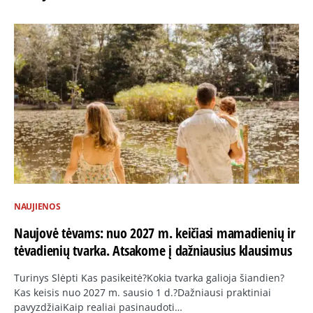
NAUJIENOS
Naujovė tėvams: nuo 2027 m. keičiasi mamadienių ir
tėvadienių tvarka. Atsakome į dažniausius klausimus
Turinys Slėpti Kas pasikeitė?Kokia tvarka galioja šiandien?
Kas keisis nuo 2027 m. sausio 1 d.?Dažniausi praktiniai
pavyzdžiaiKaip realiai pasinaudoti…