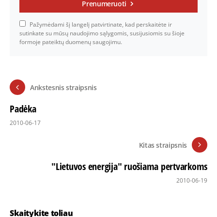
Prenumeruoti
Pažymėdami šį langelį patvirtinate, kad perskaitėte ir
sutinkate su mūsų naudojimo sąlygomis, susijusiomis su šioje
formoje pateiktų duomenų saugojimu.
Ankstesnis straipsnis
Padėka
2010-06-17
Kitas straipsnis
"Lietuvos energija" ruošiama pertvarkoms
2010-06-19
Skaitykite toliau