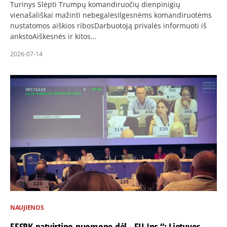
Turinys Slėpti Trumpų komandiruočių dienpinigių
vienašališkai mažinti nebegalėsIlgesnėms komandiruotėms
nustatomos aiškios ribosDarbuotoją privalės informuoti iš
ankstoAiškesnės ir kitos…
2026-07-14
NAUJIENOS
EESRK patvirtino nuomonę dėl „EU Inc.“: Lietuvos