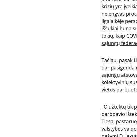
krizių yra įveik
nelengvas proce
ilgalaikėje per
iššūkiai būna su
tokių, kaip COV
sąjungų federac
Tačiau, pasak L
dar pasigenda r
sąjungų atstova
kolektyvinių su
vietos darbuot
„O užtektų tik 
darbdavio ištek
Tiesa, pastaruo
valstybės valdo
pažymi D. Jakut