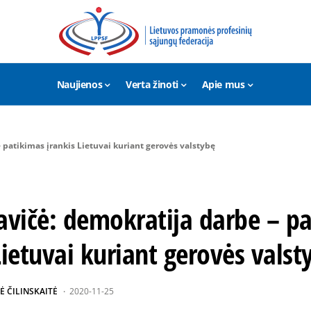
Naujienos
Verta žinoti
Apie mus
– patikimas įrankis Lietuvai kuriant gerovės valstybę
avičė: demokratija darbe – p
Lietuvai kuriant gerovės valst
Ė ČILINSKAITĖ
2020-11-25