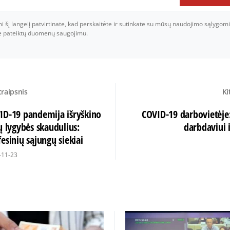
šį langelį patvirtinate, kad perskaitėte ir sutinkate su mūsų naudojimo sąlygomi
je pateiktų duomenų saugojimu.
traipsnis
Ki
ID-19 pandemija išryškino
COVID-19 darbovietėje:
ų lygybės skaudulius:
darbdaviui 
esinių sąjungų siekiai
-11-23