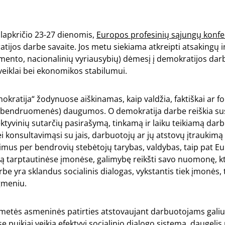
., lapkričio 23-27 dienomis,
Europos profesinių sąjungų konfe
tijos darbe savaite. Jos metu siekiama atkreipti atsakingų in
ento, nacionalinių vyriausybių) dėmesį į demokratijos darb
eiklai bei ekonomikos stabilumui.
okratija“ žodynuose aiškinamas, kaip valdžia, faktiškai ar fo
(bendruomenės) daugumos. O demokratija darbe reiškia su
ektyvinių sutarčių pasirašymą, tinkamą ir laiku teikiamą dar
 konsultavimąsi su jais, darbuotojų ar jų atstovų įtraukimą 
mus per bendrovių stebėtojų tarybas, valdybas, taip pat E
 tarptautinėse įmonėse, galimybę reikšti savo nuomonę, kt.
be yra sklandus socialinis dialogas, vykstantis tiek įmonės, t
gmeniu.
metės asmeninės patirties atstovaujant darbuotojams galiu
e puikiai veikia efektyvi socialinio dialogo sistema, daugeli