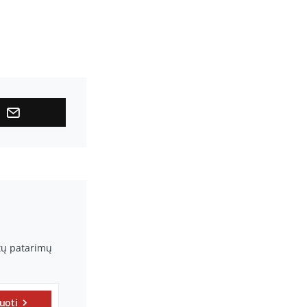
rtų patarimų
uoti