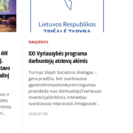
NAUJIENOS
 dėl
XXI Vyriausybės programa
J.
darbuotojų atstovų akimis
ntavo
Turinys Slėpti Socialinis dialogas –
alinį
gera pradžia, bet svarbiausia
įgyvendinimasKonkurencingumas
prasideda nuo darbuotojųTvariausia
os ir
investicijaDirbtinis intelektas:
SRK)
svarbiausia neprarasti žmogausAr…
rtinta
os…
2026-07-08