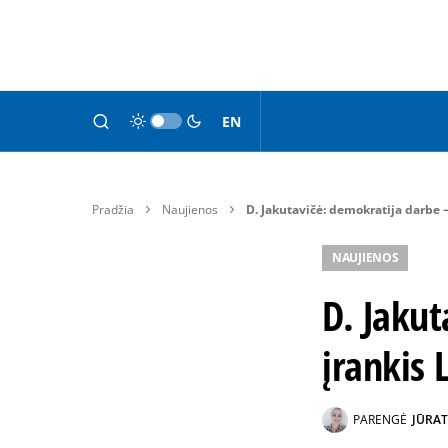
EN
Pradžia
Naujienos
D. Jakutavičė: demokratija darbe 
NAUJIENOS
D. Jakut
įrankis 
PARENGĖ
JŪRAT