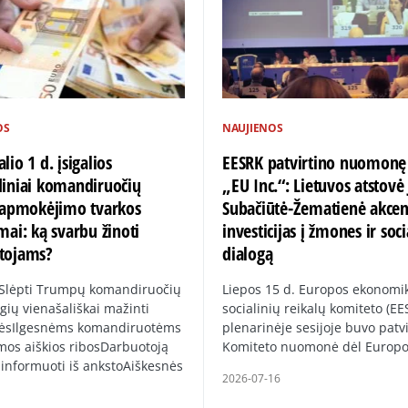
OS
NAUJIENOS
lio 1 d. įsigalios
EESRK patvirtino nuomonę
diniai komandiruočių
„EU Inc.“: Lietuvos atstovė 
ų apmokėjimo tvarkos
Subačiūtė-Žematienė akce
mai: ką svarbu žinoti
investicijas į žmones ir soci
tojams?
dialogą
 Slėpti Trumpų komandiruočių
Liepos 15 d. Europos ekonomik
gių vienašališkai mažinti
socialinių reikalų komiteto (EE
ėsIlgesnėms komandiruotėms
plenarinėje sesijoje buvo patvi
mos aiškios ribosDarbuotoją
Komiteto nuomonė dėl Europ
 informuoti iš ankstoAiškesnės
2026-07-16