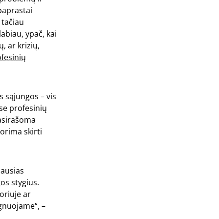
 paprastai
 tačiau
abiau, ypač, kai
, ar krizių,
fesinių
s sąjungos – vis
se profesinių
pasirašoma
orima skirti
iausias
os stygius.
oriuje ar
agnuojame“, –