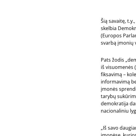
Šią savaitę, t.y
skelbia Demokra
(Europos Parlam
svarbą įmonių v
Pats žodis „dem
iš visuomenės 
fiksavimą – kol
informavimą bei
įmonės sprendi
tarybų sukūrimą
demokratija dar
nacionaliniu ly
„Iš savo daugia
įmonėse, kurios