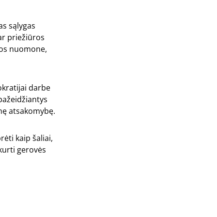
as sąlygas
ar priežiūros
 Jos nuomone,
okratijai darbe
 pažeidžiantys
snę atsakomybę.
ti kaip šaliai,
 kurti gerovės