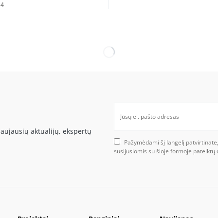
14
aujausių aktualijų, ekspertų
Pažymėdami šį langelį patvirtinate
susijusiomis su šioje formoje pateikt