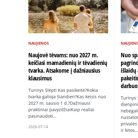
NAUJIENOS
NAUJIEN
Naujovė tėvams: nuo 2027 m.
Nuo spa
keičiasi mamadienių ir tėvadienių
pagrin
tvarka. Atsakome į dažniausius
išlaid
klausimus
pakeiti
darbuo
Turinys Slėpti Kas pasikeitė?Kokia
tvarka galioja šiandien?Kas keisis nuo
Turinys
2027 m. sausio 1 d.?Dažniausi
dienpini
praktiniai pavyzdžiaiKaip realiai
nebegal
pasinaudoti…
nustato
privalės
2026-07-14
ir kitos…