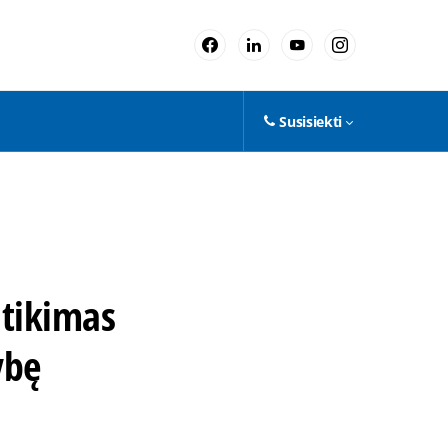
Susisiekti
atikimas
ybę