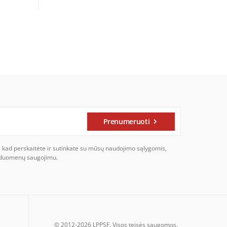
Prenumeruoti
, kad perskaitėte ir sutinkate su mūsų naudojimo sąlygomis,
ų duomenų saugojimu.
© 2012-2026 LPPSF. Visos teisės saugomos.