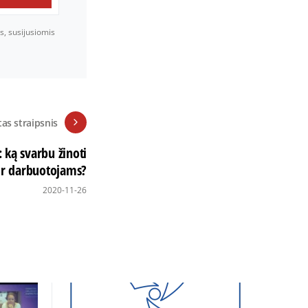
s, susijusiomis
tas straipsnis
 ką svarbu žinoti
ir darbuotojams?
2020-11-26