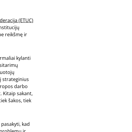
deracija (ETUC)
stitucijų
e reikšmę ir
rmaliai kylanti
sitarimų
buotojų
į strateginius
uropos darbo
 Kitaip sakant,
iek šakos, tiek
 pasakyti, kad
s problemų ir