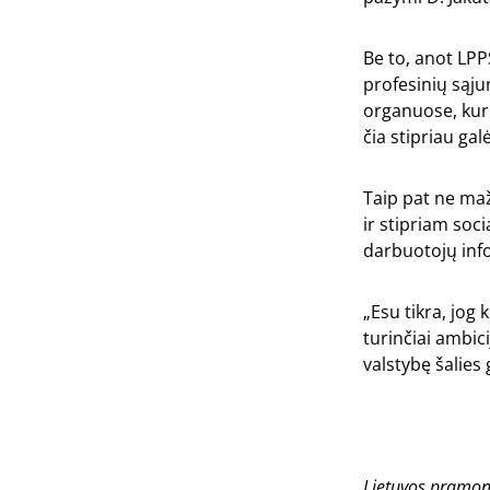
Be to, anot LPP
profesinių sąju
organuose, kur 
čia stipriau ga
Taip pat ne maž
ir stipriam soc
darbuotojų inf
„Esu tikra, jog
turinčiai ambici
valstybę šalies
Lietuvos pramonė