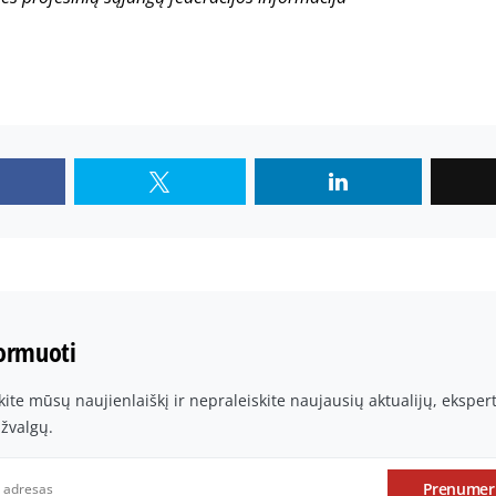
formuoti
te mūsų naujienlaiškį ir nepraleiskite naujausių aktualijų, ekspe
įžvalgų.
Prenumer