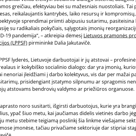
iamos greičiau, efektyviau bei su mažesniais nuostoliais. Tai
sas, reikalaujantis kantrybės, laiko resursų ir kompromisų,
spektyvoje sprendimai priimti abipusiu sutarimu, pasiteisina l
siję su radikaliais pokyčiais, sąlygotais įmonių reorganizacijų
ID-19 pandemija“, – atkreipia dėmesį
Lietuvos pramonės pro
ijos (LPPSF)
pirmininkė Dalia Jakutavičė.
PPSF lyderės, Lietuvoje darbuotojai ir jų atstovai – profesinė
ealaus ir kokybiško socialinio dialogo: dar yra įmonių, kurio
i nenoriai įleidžiami į darbo kolektyvus, vis dar per mažai 
sitarimų, prisidengiant įstatymo silpnumu ar spragomis nen
ojų atstovams bendrovių valdymo ar priežiūros organuose.
paprasto noro susitarti, išgirsti darbuotojus, kurie yra brang
lius, ypač šiuo metu, kai jaučiamas didelis vietinės darbo jėg
ju metu stebime teigiamą poslinkį šia linkme viešajame sekt
mose įmonėse, tačiau privačiame sektoriuje dar stipriai st
avičė.