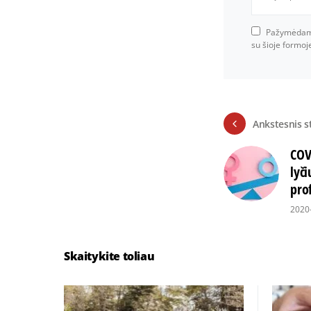
Pažymėdami 
su šioje formo
Ankstesnis s
COV
lyči
prof
2020
Skaitykite toliau