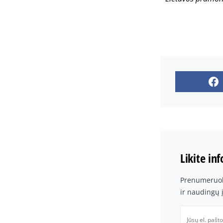
Likite in
Prenumeruoki
ir naudingų 