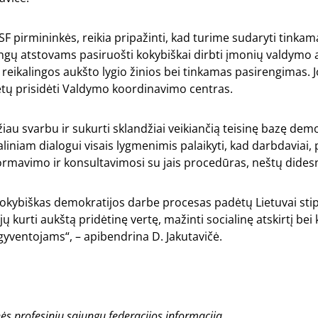
SF pirmininkės, reikia pripažinti, kad turime sudaryti tinkam
ngų atstovams pasiruošti kokybiškai dirbti įmonių valdymo 
reikalingos aukšto lygio žinios bei tinkamas pasirengimas.
lėtų prisidėti Valdymo koordinavimo centras.
iau svarbu ir sukurti sklandžiai veikiančią teisinę bazę dem
ialiniam dialogui visais lygmenimis palaikyti, kad darbdaviai,
ormavimo ir konsultavimosi su jais procedūras, neštų dide
 kokybiškas demokratijos darbe procesas padėtų Lietuvai stiprė
jų kurti aukštą pridėtinę vertę, mažinti socialinę atskirtį bei
 gyventojams“, – apibendrina D. Jakutavičė.
s profesinių sąjungų federacijos informacija