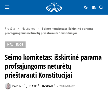
EN
Pradžia
Naujienos
Seimo komitetas: išskirtinė parama
profsąjungoms neturėtų prieštarauti Konstitucijai
NAUJIENOS
Seimo komitetas: išskirtinė parama
profsąjungoms neturėtų
prieštarauti Konstitucijai
PARENGĖ
JŪRATĖ ČILINSKAITĖ
2018-01-02