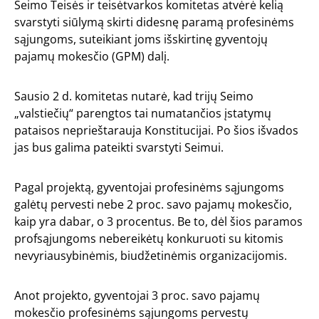
Seimo Teisės ir teisėtvarkos komitetas atvėrė kelią
svarstyti siūlymą skirti didesnę paramą profesinėms
sąjungoms, suteikiant joms išskirtinę gyventojų
pajamų mokesčio (GPM) dalį.
Sausio 2 d. komitetas nutarė, kad trijų Seimo
„valstiečių“ parengtos tai numatančios įstatymų
pataisos neprieštarauja Konstitucijai. Po šios išvados
jas bus galima pateikti svarstyti Seimui.
Pagal projektą, gyventojai profesinėms sąjungoms
galėtų pervesti nebe 2 proc. savo pajamų mokesčio,
kaip yra dabar, o 3 procentus. Be to, dėl šios paramos
profsąjungoms nebereikėtų konkuruoti su kitomis
nevyriausybinėmis, biudžetinėmis organizacijomis.
Anot projekto, gyventojai 3 proc. savo pajamų
mokesčio profesinėms sąjungoms pervestų