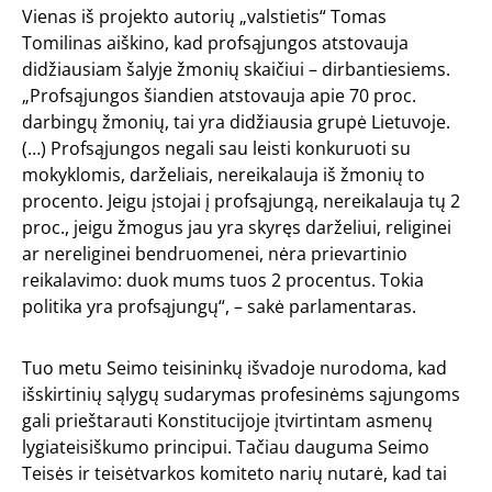
Vienas iš projekto autorių „valstietis“ Tomas
Tomilinas aiškino, kad profsąjungos atstovauja
didžiausiam šalyje žmonių skaičiui – dirbantiesiems.
„Profsąjungos šiandien atstovauja apie 70 proc.
darbingų žmonių, tai yra didžiausia grupė Lietuvoje.
(…) Profsąjungos negali sau leisti konkuruoti su
mokyklomis, darželiais, nereikalauja iš žmonių to
procento. Jeigu įstojai į profsąjungą, nereikalauja tų 2
proc., jeigu žmogus jau yra skyręs darželiui, religinei
ar nereliginei bendruomenei, nėra prievartinio
reikalavimo: duok mums tuos 2 procentus. Tokia
politika yra profsąjungų“, – sakė parlamentaras.
Tuo metu Seimo teisininkų išvadoje nurodoma, kad
išskirtinių sąlygų sudarymas profesinėms sąjungoms
gali prieštarauti Konstitucijoje įtvirtintam asmenų
lygiateisiškumo principui. Tačiau dauguma Seimo
Teisės ir teisėtvarkos komiteto narių nutarė, kad tai