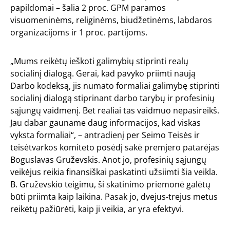
papildomai – šalia 2 proc. GPM paramos
visuomeninėms, religinėms, biudžetinėms, labdaros
organizacijoms ir 1 proc. partijoms.
„Mums reikėtų ieškoti galimybių stiprinti realų
socialinį dialogą. Gerai, kad pavyko priimti naują
Darbo kodeksą, jis numato formaliai galimybę stiprinti
socialinį dialogą stiprinant darbo tarybų ir profesinių
sąjungų vaidmenį. Bet realiai tas vaidmuo nepasireikš.
Jau dabar gauname daug informacijos, kad viskas
vyksta formaliai“, – antradienį per Seimo Teisės ir
teisėtvarkos komiteto posėdį sakė premjero patarėjas
Boguslavas Gruževskis. Anot jo, profesinių sąjungų
veikėjus reikia finansiškai paskatinti užsiimti šia veikla.
B. Gruževskio teigimu, ši skatinimo priemonė galėtų
būti priimta kaip laikina. Pasak jo, dvejus-trejus metus
reikėtų pažiūrėti, kaip ji veikia, ar yra efektyvi.