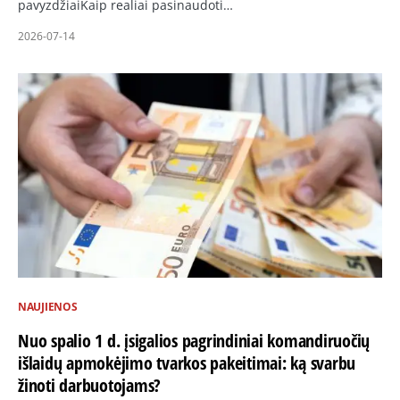
pavyzdžiaiKaip realiai pasinaudoti…
2026-07-14
NAUJIENOS
Nuo spalio 1 d. įsigalios pagrindiniai komandiruočių
išlaidų apmokėjimo tvarkos pakeitimai: ką svarbu
žinoti darbuotojams?