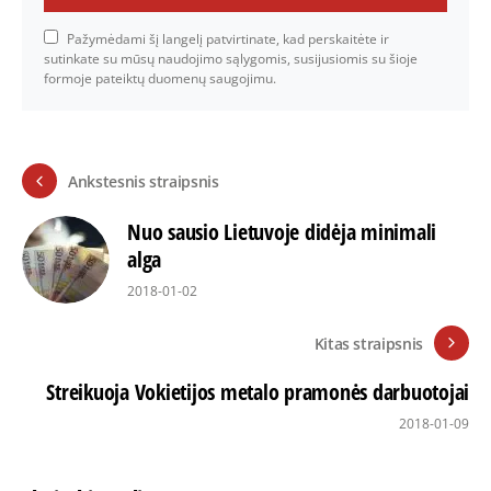
Pažymėdami šį langelį patvirtinate, kad perskaitėte ir
sutinkate su mūsų naudojimo sąlygomis, susijusiomis su šioje
formoje pateiktų duomenų saugojimu.
Ankstesnis straipsnis
Nuo sausio Lietuvoje didėja minimali
alga
2018-01-02
Kitas straipsnis
Streikuoja Vokietijos metalo pramonės darbuotojai
2018-01-09