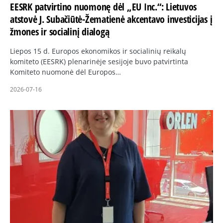
EESRK patvirtino nuomonę dėl „EU Inc.“: Lietuvos
atstovė J. Subačiūtė-Žematienė akcentavo investicijas į
žmones ir socialinį dialogą
Liepos 15 d. Europos ekonomikos ir socialinių reikalų
komiteto (EESRK) plenarinėje sesijoje buvo patvirtinta
Komiteto nuomonė dėl Europos…
2026-07-16