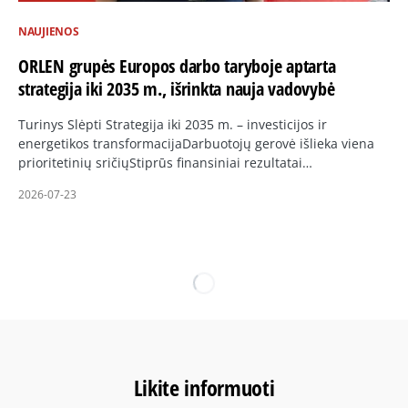
NAUJIENOS
ORLEN grupės Europos darbo taryboje aptarta
strategija iki 2035 m., išrinkta nauja vadovybė
Turinys Slėpti Strategija iki 2035 m. – investicijos ir
energetikos transformacijaDarbuotojų gerovė išlieka viena
prioritetinių sričiųStiprūs finansiniai rezultatai…
2026-07-23
Likite informuoti