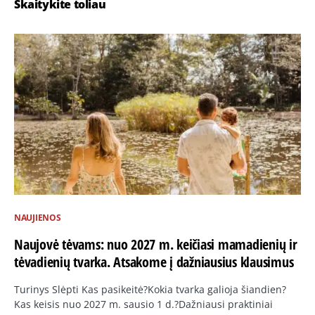
Skaitykite toliau
NAUJIENOS
Naujovė tėvams: nuo 2027 m. keičiasi mamadienių ir
tėvadienių tvarka. Atsakome į dažniausius klausimus
Turinys Slėpti Kas pasikeitė?Kokia tvarka galioja šiandien?
Kas keisis nuo 2027 m. sausio 1 d.?Dažniausi praktiniai