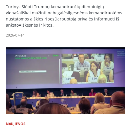
Turinys Slėpti Trumpų komandiruočių dienpinigių
vienašališkai mažinti nebegalėsIlgesnėms komandiruotėms
nustatomos aiškios ribosDarbuotoją privalės informuoti iš
ankstoAiškesnės ir kitos…
2026-07-14
NAUJIENOS