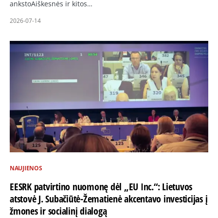
ankstoAiškesnės ir kitos…
2026-07-14
NAUJIENOS
EESRK patvirtino nuomonę dėl „EU Inc.“: Lietuvos
atstovė J. Subačiūtė-Žematienė akcentavo investicijas į
žmones ir socialinį dialogą