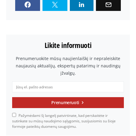
Likite informuoti
Prenumeruokite mūsų naujienlaiškį ir nepraleiskite
naujausių aktualijų, ekspertų patarimų ir naudingų
įžvalgų.
Prenumeruoti
Pažymėdami šį langelį patvirtinate, kad perskaitėte ir
sutinkate su mūsų naudojimo sąlygomis, susijusiomis su šioje
formoje pateiktų duomenų saugojimu.