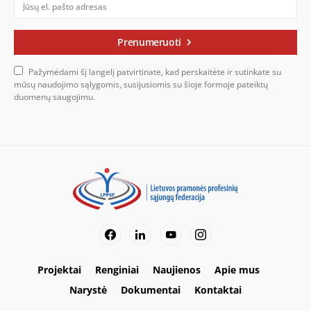
Prenumeruoti
Pažymėdami šį langelį patvirtinate, kad perskaitėte ir sutinkate su
mūsų naudojimo sąlygomis, susijusiomis su šioje formoje pateiktų
duomenų saugojimu.
Projektai
Renginiai
Naujienos
Apie mus
Narystė
Dokumentai
Kontaktai