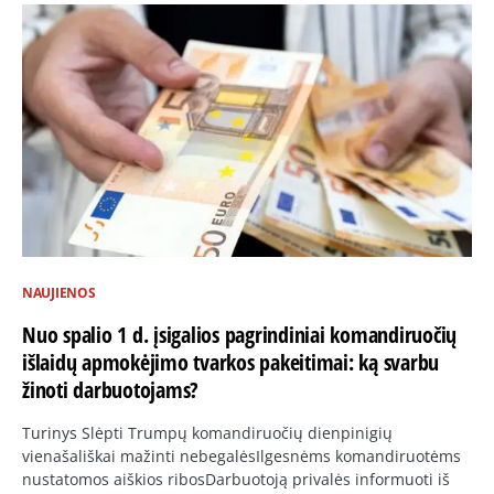
NAUJIENOS
Nuo spalio 1 d. įsigalios pagrindiniai komandiruočių
išlaidų apmokėjimo tvarkos pakeitimai: ką svarbu
žinoti darbuotojams?
Turinys Slėpti Trumpų komandiruočių dienpinigių
vienašališkai mažinti nebegalėsIlgesnėms komandiruotėms
nustatomos aiškios ribosDarbuotoją privalės informuoti iš