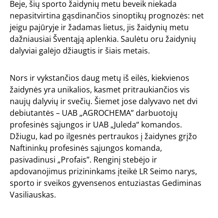
Beje, šių sporto žaidynių metu beveik niekada
nepasitvirtina gąsdinančios sinoptikų prognozės: net
jeigu pajūryje ir žadamas lietus, jis žaidynių metu
dažniausiai Šventąją aplenkia. Saulėtu oru žaidynių
dalyviai galėjo džiaugtis ir šiais metais.
Nors ir vykstančios daug metų iš eilės, kiekvienos
žaidynės yra unikalios, kasmet pritraukiančios vis
naujų dalyvių ir svečių. Šiemet jose dalyvavo net dvi
debiutantės – UAB „AGROCHEMA” darbuotojų
profesinės sąjungos ir UAB „Juleda“ komandos.
Džiugu, kad po ilgesnės pertraukos į žaidynes grįžo
Naftininkų profesinės sąjungos komanda,
pasivadinusi „Profais”. Renginį stebėjo ir
apdovanojimus prizininkams įteikė LR Seimo narys,
sporto ir sveikos gyvensenos entuziastas
Gediminas
Vasiliauskas
.