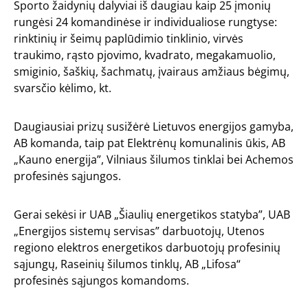
Sporto žaidynių dalyviai iš daugiau kaip 25 įmonių
rungėsi 24 komandinėse ir individualiose rungtyse:
rinktinių ir šeimų paplūdimio tinklinio, virvės
traukimo, rąsto pjovimo, kvadrato, megakamuolio,
smiginio, šaškių, šachmatų, įvairaus amžiaus bėgimų,
svarsčio kėlimo, kt.
Daugiausiai prizų susižėrė Lietuvos energijos gamyba,
AB komanda, taip pat Elektrėnų komunalinis ūkis, AB
„Kauno energija”, Vilniaus šilumos tinklai bei Achemos
profesinės sąjungos.
Gerai sekėsi ir UAB „Šiaulių energetikos statyba”, UAB
„Energijos sistemų servisas” darbuotojų, Utenos
regiono elektros energetikos darbuotojų profesinių
sąjungų, Raseinių šilumos tinklų, AB „Lifosa“
profesinės sąjungos komandoms.