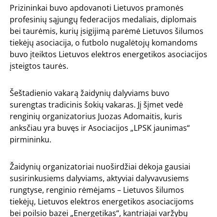
Prizininkai buvo apdovanoti Lietuvos pramonės
profesinių sąjungų federacijos medaliais, diplomais
bei taurėmis, kurių įsigijimą parėmė Lietuvos šilumos
tiekėjų asociacija, o futbolo nugalėtojų komandoms
buvo įteiktos Lietuvos elektros energetikos asociacijos
įsteigtos taurės.
Šeštadienio vakarą žaidynių dalyviams buvo
surengtas tradicinis šokių vakaras. Jį šįmet vedė
renginių organizatorius Juozas Adomaitis, kuris
anksčiau yra buvęs ir Asociacijos „LPSK jaunimas“
pirmininku.
Žaidynių organizatoriai nuoširdžiai dėkoja gausiai
susirinkusiems dalyviams, aktyviai dalyvavusiems
rungtyse, renginio rėmėjams – Lietuvos šilumos
tiekėjų,
Lietuvos elektros energetikos asociacijoms
bei
poilsio bazei „Energetikas“
, kantriajai varžybų