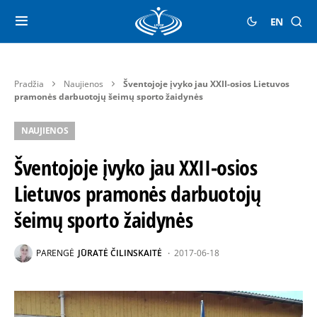
EN
Pradžia
Naujienos
Šventojoje įvyko jau XXII-osios Lietuvos
pramonės darbuotojų šeimų sporto žaidynės
NAUJIENOS
Šventojoje įvyko jau XXII-osios
Lietuvos pramonės darbuotojų
šeimų sporto žaidynės
PARENGĖ
JŪRATĖ ČILINSKAITĖ
2017-06-18