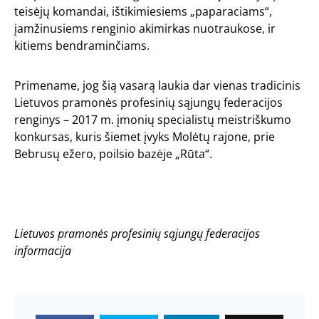
teisėjų komandai, ištikimiesiems „paparaciams“,
įamžinusiems renginio akimirkas nuotraukose, ir
kitiems bendraminčiams.
Primename, jog šią vasarą laukia dar vienas tradicinis
Lietuvos pramonės profesinių sąjungų federacijos
renginys – 2017 m. įmonių specialistų meistriškumo
konkursas, kuris šiemet įvyks Molėtų rajone, prie
Bebrusų ežero,
poilsio bazėje „Rūta“
.
Lietuvos pramonės profesinių sąjungų federacijos
informacija