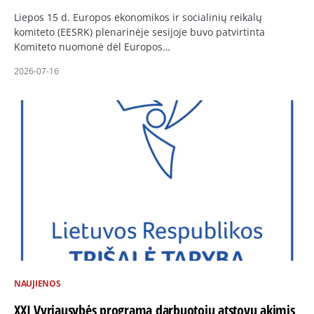
Liepos 15 d. Europos ekonomikos ir socialinių reikalų
komiteto (EESRK) plenarinėje sesijoje buvo patvirtinta
Komiteto nuomonė dėl Europos…
2026-07-16
NAUJIENOS
XXI Vyriausybės programa darbuotojų atstovų akimis