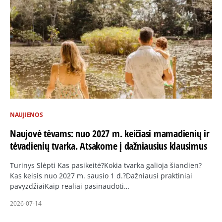
NAUJIENOS
Naujovė tėvams: nuo 2027 m. keičiasi mamadienių ir
tėvadienių tvarka. Atsakome į dažniausius klausimus
Turinys Slėpti Kas pasikeitė?Kokia tvarka galioja šiandien?
Kas keisis nuo 2027 m. sausio 1 d.?Dažniausi praktiniai
pavyzdžiaiKaip realiai pasinaudoti…
2026-07-14