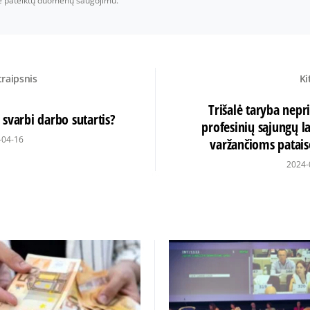
je pateiktų duomenų saugojimu.
traipsnis
Ki
Trišalė taryba nepr
 svarbi darbo sutartis?
profesinių sąjungų l
-04-16
varžančioms patai
2024-