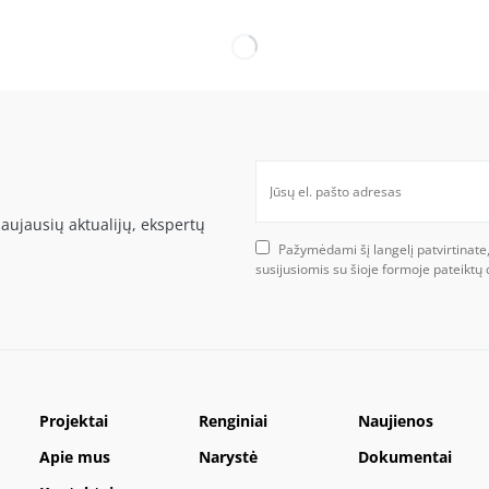
aujausių aktualijų, ekspertų
Pažymėdami šį langelį patvirtinate
susijusiomis su šioje formoje pateikt
Projektai
Renginiai
Naujienos
Apie mus
Narystė
Dokumentai