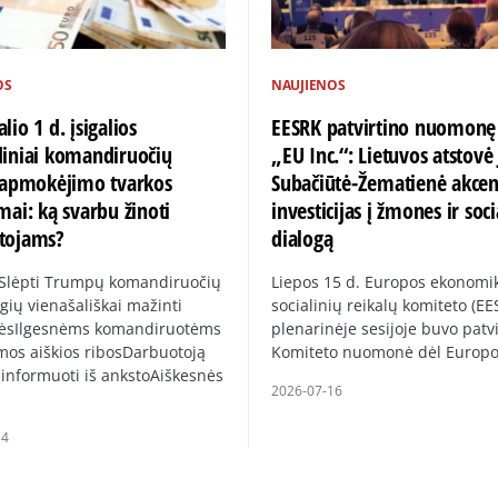
OS
NAUJIENOS
lio 1 d. įsigalios
EESRK patvirtino nuomonę
diniai komandiruočių
„EU Inc.“: Lietuvos atstovė 
ų apmokėjimo tvarkos
Subačiūtė-Žematienė akce
mai: ką svarbu žinoti
investicijas į žmones ir soci
tojams?
dialogą
 Slėpti Trumpų komandiruočių
Liepos 15 d. Europos ekonomik
gių vienašališkai mažinti
socialinių reikalų komiteto (EE
ėsIlgesnėms komandiruotėms
plenarinėje sesijoje buvo patvi
mos aiškios ribosDarbuotoją
Komiteto nuomonė dėl Europ
 informuoti iš ankstoAiškesnės
2026-07-16
14