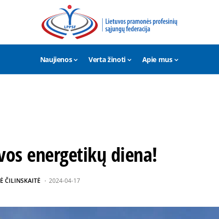
Naujienos
Verta žinoti
Apie mus
vos energetikų diena!
Ė ČILINSKAITĖ
2024-04-17