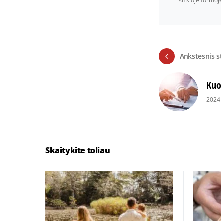
su šioje formo
Ankstesnis s
Kuo
2024
Skaitykite toliau