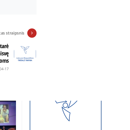
tas straipsnis
itarė
aisvę
soms
04-17