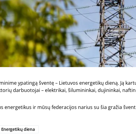
minime ypatingą šventę – Lietuvos energetikų dieną. Ją kart
orių darbuotojai – elektrikai, šilumininkai, dujininkai, naftin
s energetikus ir mūsų federacijos narius su šia gražia švent
Energetikų diena