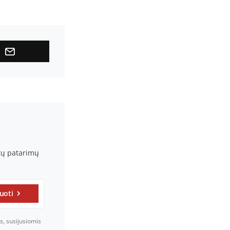
rtų patarimų
uoti
s, susijusiomis