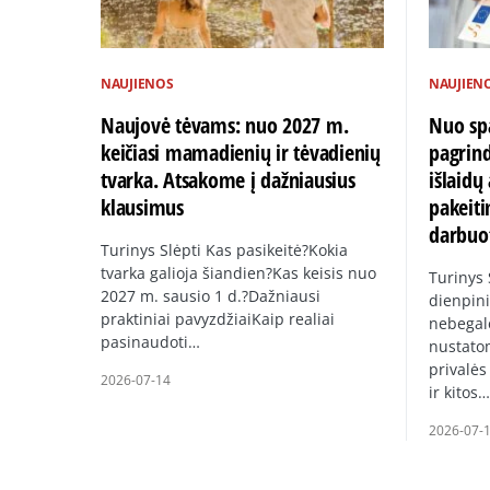
NAUJIENOS
NAUJIEN
Naujovė tėvams: nuo 2027 m.
Nuo spa
keičiasi mamadienių ir tėvadienių
pagrin
tvarka. Atsakome į dažniausius
išlaid
klausimus
pakeiti
darbuo
Turinys Slėpti Kas pasikeitė?Kokia
tvarka galioja šiandien?Kas keisis nuo
Turinys
2027 m. sausio 1 d.?Dažniausi
dienpini
praktiniai pavyzdžiaiKaip realiai
nebegal
pasinaudoti…
nustato
privalės
2026-07-14
ir kitos…
2026-07-