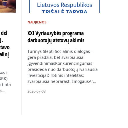
NAUJIENOS
 dėl
XXI Vyriausybės programa
J.
darbuotojų atstovų akimis
ntavo
Turinys Slėpti Socialinis dialogas –
alinį
gera pradžia, bet svarbiausia
įgyvendinimasKonkurencingumas
prasideda nuo darbuotojųTvariausia
os ir
investicijaDirbtinis intelektas:
SRK)
svarbiausia neprarasti žmogausAr…
rtinta
os…
2026-07-08