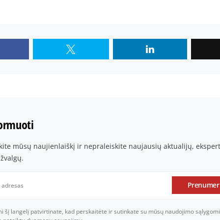
formuoti
te mūsų naujienlaiškį ir nepraleiskite naujausių aktualijų, ekspe
įžvalgų.
Prenumer
šį langelį patvirtinate, kad perskaitėte ir sutinkate su mūsų naudojimo sąlygomi