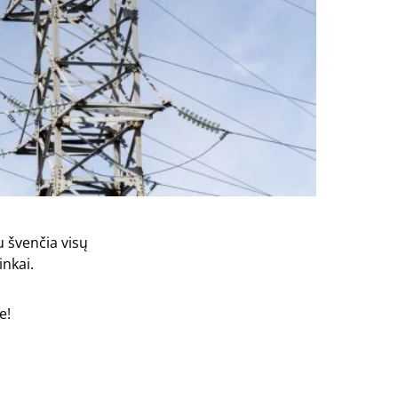
u švenčia visų
inkai.
e!