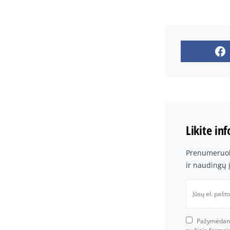
Likite in
Prenumeruoki
ir naudingų 
Pažymėdami 