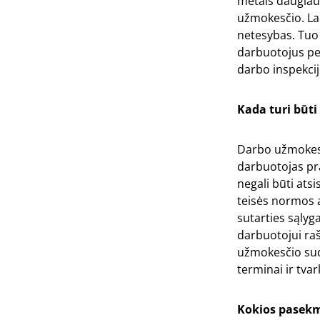
metais daugiau
užmokesčio. La
netesybas. Tuo
darbuotojus per
darbo inspekcij
Kada turi būt
Darbo užmokest
darbuotojas pra
negali būti ats
teisės normos a
sutarties sąlyga
darbuotojui raš
užmokesčio sud
terminai ir tvar
Kokios pasekm