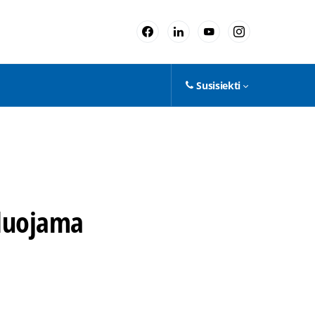
Susisiekti
ėluojama