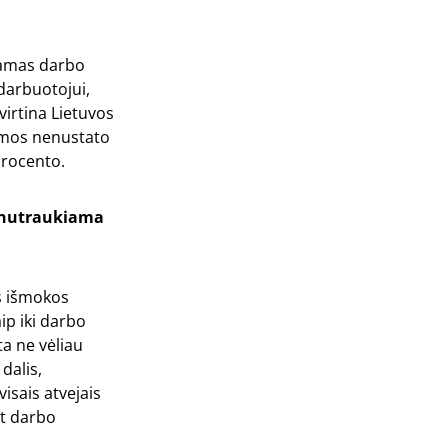
kamas darbo
darbuotojui,
virtina Lietuvos
ormos nenustato
procento.
u nutraukiama
os išmokos
ip iki darbo
ta ne vėliau
dalis,
isais atvejais
nt darbo