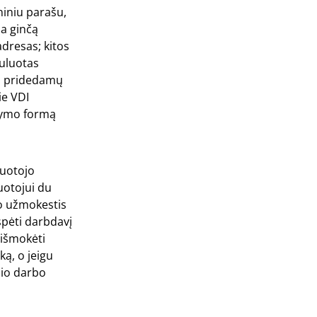
niniu parašu,
ma ginčą
adresas; kitos
muluotas
s; pridedamų
ie VDI
ašymo formą
buotojo
buotojui du
bo užmokestis
spėti darbdavį
 išmokėti
ką, o jeigu
nio darbo