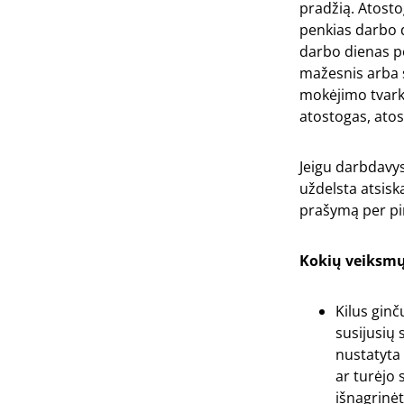
pradžią. Atosto
penkias darbo d
darbo dienas pe
mažesnis arba 
mokėjimo tvark
atostogas, ato
Jeigu darbdavys
uždelsta atsisk
prašymą per pi
Kokių veiksmų
Kilus gin
susijusių 
nustatyta 
ar turėjo 
išnagrinėt