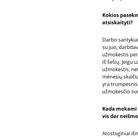
Kokios pasekm
atsiskaityti?
Darbo santykiam
su juo, darbdav
užmokestis per 
iš šešių. Jeig
užmokestis, ne
mėnesių skaičia
yra trumpesnis
užmokesčio suma
Kada mokami at
vis dar neišmo
Atostoginiai iš