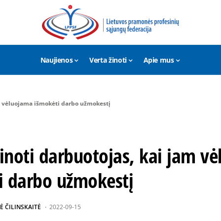
Naujienos
Verta žinoti
Apie mus
am vėluojama išmokėti darbo užmokestį
žinoti darbuotojas, kai jam v
i darbo užmokestį
Ė ČILINSKAITĖ
2022-09-15