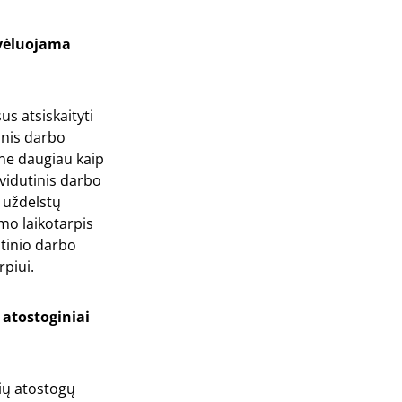
 vėluojama
s atsiskaityti
inis darbo
 ne daugiau kaip
vidutinis darbo
 uždelstų
ymo laikotarpis
tinio darbo
piui.
 atostoginiai
ių atostogų