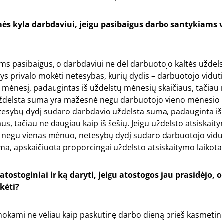
ės kyla darbdaviui, jeigu pasibaigus darbo santykiams
s pasibaigus, o darbdaviui ne dėl darbuotojo kaltės uždelsu
ys privalo mokėti netesybas, kurių dydis – darbuotojo vidut
mėnesį, padaugintas iš uždelstų mėnesių skaičiaus, tačiau
u uždelsta suma yra mažesnė negu darbuotojo vieno mėnesio 
tesybų dydį sudaro darbdavio uždelsta suma, padauginta iš
us, tačiau ne daugiau kaip iš šešių. Jeigu uždelsto atsiskait
 negu vienas mėnuo, netesybų dydį sudaro darbuotojo vidu
, apskaičiuota proporcingai uždelsto atsiskaitymo laikotar
ostoginiai ir ką daryti, jeigu atostogos jau prasidėjo, o
kėti?
mokami ne vėliau kaip paskutinę darbo dieną prieš kasmetin