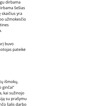
eigu dirbama
dirbama šešias
 skaičius yra
rbo užmokesčio
tines
a.
urį buvo
uotojas pateikė
itų išmokų,
o ginčai“
, kai sužinojo
isiją su prašymu
inčo šalis darbo