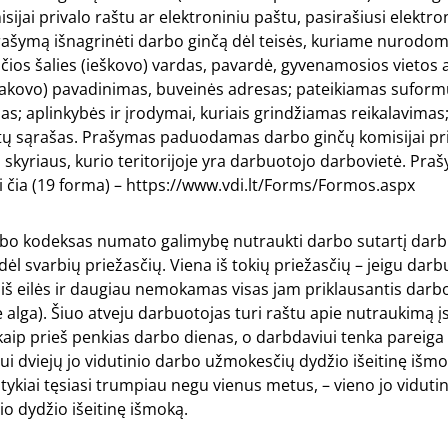
sijai privalo raštu ar elektroniniu paštu, pasirašiusi elektro
prašymą išnagrinėti darbo ginčą dėl teisės, kuriame nurodo
nčios šalies (ieškovo) vardas, pavardė, gyvenamosios vietos 
tsakovo) pavadinimas, buveinės adresas; pateikiamas sufor
as; aplinkybės ir įrodymai, kuriais grindžiamas reikalavima
 sąrašas. Prašymas paduodamas darbo ginčų komisijai pr
o skyriaus, kurio teritorijoje yra darbuotojo darbovietė. Pr
ti čia (19 forma) – https://www.vdi.lt/Forms/Formos.aspx
rbo kodeksas numato galimybę nutraukti darbo sutartį dar
 dėl svarbių priežasčių. Viena iš tokių priežasčių – jeigu dar
iš eilės ir daugiau nemokamas visas jam priklausantis dar
alga). Šiuo atveju darbuotojas turi raštu apie nutraukimą į
kaip prieš penkias darbo dienas, o darbdaviui tenka pareiga
i dviejų jo vidutinio darbo užmokesčių dydžio išeitinę išmo
ykiai tęsiasi trumpiau negu vienus metus, – vieno jo viduti
o dydžio išeitinę išmoką.