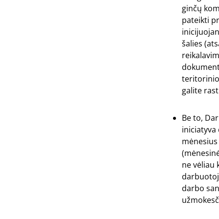
ginčų komi
pateikti 
inicijuoja
šalies (a
reikalavim
dokumentų
teritorini
galite ras
Be to, Da
iniciatyva
mėnesius 
(mėnesinė 
ne vėliau 
darbuotoju
darbo sant
užmokesči