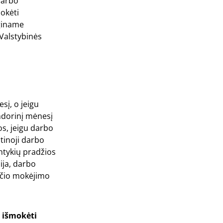
darbo
okėti
giname
 Valstybinės
į, o jeigu
ndorinį mėnesį
os, jeigu darbo
tinoji darbo
antykių pradžios
ija, darbo
sčio mokėjimo
 išmokėti