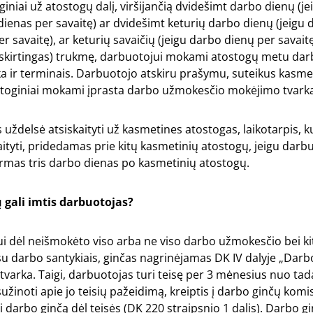
giniai už atostogų dalį, viršijančią dvidešimt darbo dienų (j
ienas per savaitę) ar dvidešimt keturių darbo dienų (jeigu 
r savaitę), ar keturių savaičių (jeigu darbo dienų per savaitę
skirtingas) trukmę, darbuotojui mokami atostogų metu da
a ir terminais. Darbuotojo atskiru prašymu, suteikus kasme
stoginiai mokami įprasta darbo užmokesčio mokėjimo tvark
 uždelsė atsiskaityti už kasmetines atostogas, laikotarpis, k
aityti, pridedamas prie kitų kasmetinių atostogų, jeigu darb
rmas tris darbo dienas po kasmetinių atostogų.
 gali imtis darbuotojas?
čui dėl neišmokėto viso arba ne viso darbo užmokesčio bei k
su darbo santykiais, ginčas nagrinėjamas DK IV dalyje „Darb
tvarka. Taigi, darbuotojas turi teisę per 3 mėnesius nuo tada
sužinoti apie jo teisių pažeidimą, kreiptis į darbo ginčų kom
i darbo ginčą dėl teisės (DK 220 straipsnio 1 dalis). Darbo g