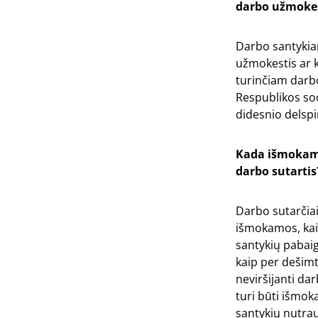
darbo užmoke
Darbo santykia
užmokestis ar k
turinčiam darbo
Respublikos so
didesnio delspi
Kada išmokama
darbo sutartis
Darbo sutarčiai
išmokamos, kai 
santykių pabaig
kaip per dešimt
neviršijanti da
turi būti išmo
santykių nutrau