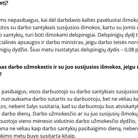
stį?
ms nepasibaigus, kai dėl darbdavio kaltės pavėluotai išmo
itos su darbo santykiais susijusios išmokos, kartu su jomis 
 santykių, turi būti išmokami delspinigiai. Delspinigių dydį t
cialinės apsaugos ir darbo ministras, jeigu darbo teisės n
nigių dydžio. Šiuo metu nustatytas delspinigių dydis – 0,08 
s darbo užmokestis ir su juo susijusios išmokos, jeig
?
 pasibaigus, visos darbuotojo su darbo santykiais susijusi
nutraukiama darbo sutartis su darbuotoju, bet ne vėliau ka
os, nebent šalys susitaria, kad su darbuotoju bus atsiskaity
 darbo dienų. Darbo užmokesčio ar su juo susijusių išmokų 
rbuotojo vieno mėnesio vidutinio darbo užmokesčio dydžio, v
kama ne vėliau kaip darbo santykių pasibaigimo dieną, nebe
kimo metu buvo susitarta kitaip.