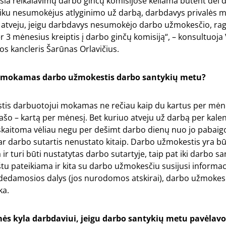
sia reikalavimų darbo ginčų komisijose keliama būtent dėl 
iku nesumokėjus atlyginimo už darbą, darbdavys privalės m
 atveju, jeigu darbdavys nesumokėjo darbo užmokesčio, ra
 3 mėnesius kreiptis į darbo ginčų komisiją“, – konsultuoja
os kancleris Šarūnas Orlavičius.
i mokamas darbo užmokestis darbo santykių metu?
is darbuotojui mokamas ne rečiau kaip du kartus per mėnes
šo – kartą per mėnesį. Bet kuriuo atveju už darbą per kale
iskaitoma vėliau negu per dešimt darbo dienų nuo jo pabaig
r darbo sutartis nenustato kitaip. Darbo užmokestis yra bū
 ir turi būti nustatytas darbo sutartyje, taip pat iki darbo s
tu pateikiama ir kita su darbo užmokesčiu susijusi informac
edamosios dalys (jos nurodomos atskirai), darbo užmoke
ka.
ės kyla darbdaviui, jeigu darbo santykių metu pavėlavo