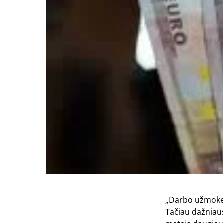
„Darbo užmokest
Tačiau dažniaus