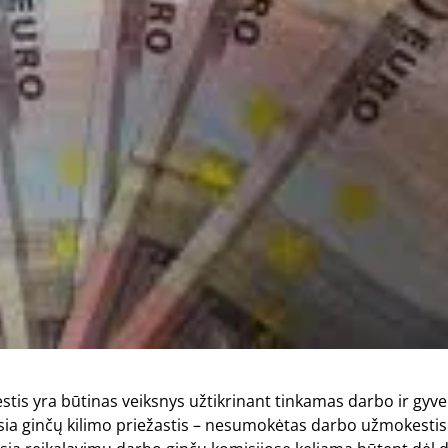
is yra būtinas veiksnys užtikrinant tinkamas darbo ir gyv
ia ginčų kilimo priežastis – nesumokėtas darbo užmokestis.