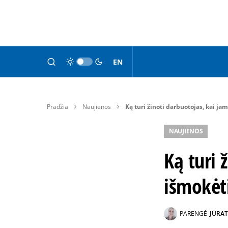
EN
Pradžia
Naujienos
Ką turi žinoti darbuotojas, kai j
NAUJIENOS
Ką turi 
išmokėt
PARENGĖ
JŪRAT