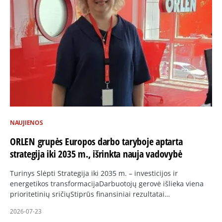
NAUJIENOS
ORLEN grupės Europos darbo taryboje aptarta
strategija iki 2035 m., išrinkta nauja vadovybė
Turinys Slėpti Strategija iki 2035 m. – investicijos ir
energetikos transformacijaDarbuotojų gerovė išlieka viena
prioritetinių sričiųStiprūs finansiniai rezultatai…
2026-07-23