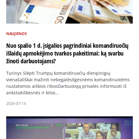
NAUJIENOS
Nuo spalio 1 d. įsigalios pagrindiniai komandiruočių
išlaidų apmokėjimo tvarkos pakeitimai: ką svarbu
žinoti darbuotojams?
Turinys Slėpti Trumpų komandiruočių dienpinigių
vienašališkai mažinti nebegalėsIlgesnėms komandiruotėms
nustatomos aiškios ribosDarbuotoją privalės informuoti iš
ankstoAiškesnės ir kitos…
2026-07-14