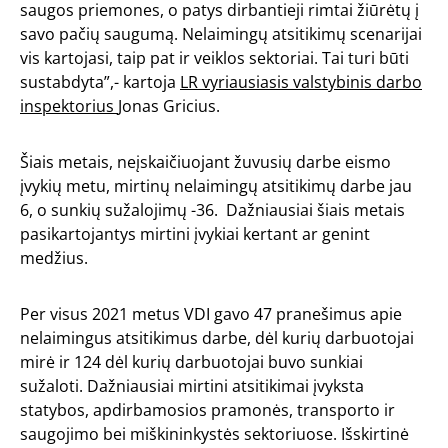
saugos priemones, o patys dirbantieji rimtai žiūrėtų į
savo pačių saugumą. Nelaimingų atsitikimų scenarijai
vis kartojasi, taip pat ir veiklos sektoriai. Tai turi būti
sustabdyta”,- kartoja
LR vyriausiasis valstybinis darbo
inspektorius
Jonas Gricius.
Šiais metais, neįskaičiuojant žuvusių darbe eismo
įvykių metu, mirtinų nelaimingų atsitikimų darbe jau
6, o sunkių sužalojimų -36. Dažniausiai šiais metais
pasikartojantys mirtini įvykiai kertant ar genint
medžius.
Per visus 2021 metus VDI gavo 47 pranešimus apie
nelaimingus atsitikimus darbe, dėl kurių darbuotojai
mirė ir 124 dėl kurių darbuotojai buvo sunkiai
sužaloti. Dažniausiai mirtini atsitikimai įvyksta
statybos, apdirbamosios pramonės, transporto ir
saugojimo bei miškininkystės sektoriuose. Išskirtinė