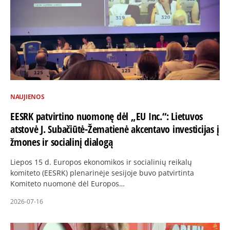
NAUJIENOS
EESRK patvirtino nuomonę dėl „EU Inc.“: Lietuvos
atstovė J. Subačiūtė-Žematienė akcentavo investicijas į
žmones ir socialinį dialogą
Liepos 15 d. Europos ekonomikos ir socialinių reikalų
komiteto (EESRK) plenarinėje sesijoje buvo patvirtinta
Komiteto nuomonė dėl Europos…
2026-07-16