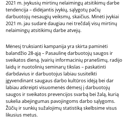
2021 m. įvykusių mirtinų nelaimingų atsitikimų darbe
tendencija – didėjantis įvykių, sąlygotų pačių
darbuotojų nesaugių veiksmų, skaičius. Minėti įvykiai
2021 m. jau sudarė daugiau nei trečdalį visų mirtinų
nelaimingų atsitikimų darbe atvejų.
Mėnesį truksianti kampanija yra skirta paminėti
balandžio 28-ąją – Pasaulinę darbuotojų saugos ir
sveikatos dieną. Įvairių informacinių pranešimų, radijo
laidų ir nuotolinių seminarų tikslas – paskatinti
darbdavius ir darbuotojus labiau susitelkti
įgyvendinant saugaus darbo kultūros idėją bei dar
labiau atkreipti visuomenės dėmesį į darbuotojų
saugos ir sveikatos prevencijos svarbą bei žalą, kurią
sukelia abejingumas pavojingoms darbo sąlygoms.
Žūčių ir sunkių sužalojimų statistiką skelbsime visus
likusius metus.