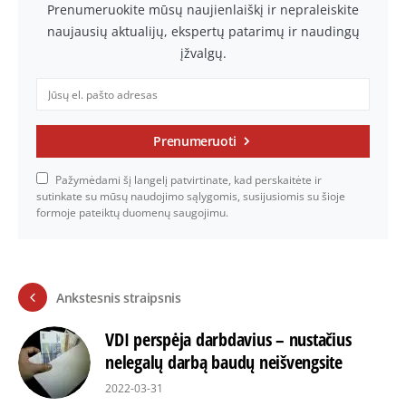
Prenumeruokite mūsų naujienlaiškį ir nepraleiskite
naujausių aktualijų, ekspertų patarimų ir naudingų
įžvalgų.
Prenumeruoti
Pažymėdami šį langelį patvirtinate, kad perskaitėte ir
sutinkate su mūsų naudojimo sąlygomis, susijusiomis su šioje
formoje pateiktų duomenų saugojimu.
Ankstesnis straipsnis
VDI perspėja darbdavius – nustačius
nelegalų darbą baudų neišvengsite
2022-03-31