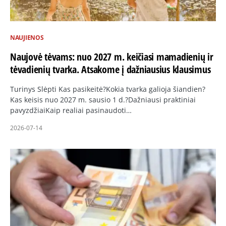
NAUJIENOS
Naujovė tėvams: nuo 2027 m. keičiasi mamadienių ir
tėvadienių tvarka. Atsakome į dažniausius klausimus
Turinys Slėpti Kas pasikeitė?Kokia tvarka galioja šiandien?
Kas keisis nuo 2027 m. sausio 1 d.?Dažniausi praktiniai
pavyzdžiaiKaip realiai pasinaudoti…
2026-07-14