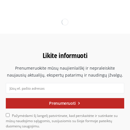
Likite informuoti
Prenumeruokite mūsų naujienlaiškį ir nepraleiskite
naujausių aktualijų, ekspertų patarimų ir naudingų įžvalgų.
Prenumeruoti
Pažymėdami šį langelį patvirtinate, kad perskaitėte ir sutinkate su
mūsų naudojimo sąlygomis, susijusiomis su šioje formoje pateiktų
duomenų saugojimu.