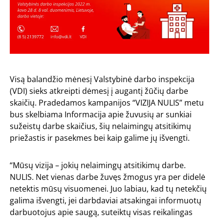
Visą balandžio mėnesį Valstybinė darbo inspekcija
(VDI) sieks atkreipti dėmesį į augantį žūčių darbe
skaičių. Pradedamos kampanijos “VIZIJA NULIS” metu
bus skelbiama Informacija apie žuvusių ar sunkiai
sužeistų darbe skaičius, šių nelaimingų atsitikimų
priežastis ir pasekmes bei kaip galime jų išvengti.
“Mūsų vizija – jokių nelaimingų atsitikimų darbe.
NULIS. Net vienas darbe žuvęs žmogus yra per didelė
netektis mūsų visuomenei. Juo labiau, kad tų netekčių
galima išvengti, jei darbdaviai atsakingai informuotų
darbuotojus apie saugą, suteiktų visas reikalingas