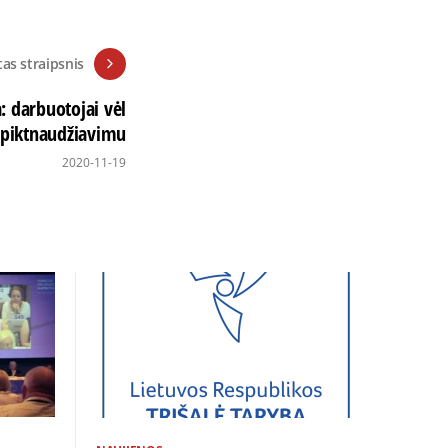
tas straipsnis
: darbuotojai vėl
 piktnaudžiavimu
2020-11-19