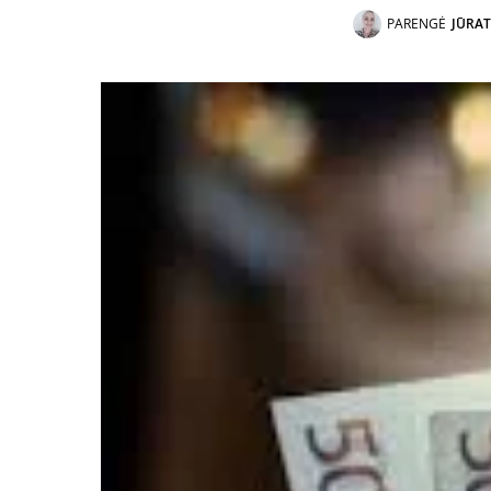
PARENGĖ
JŪRAT