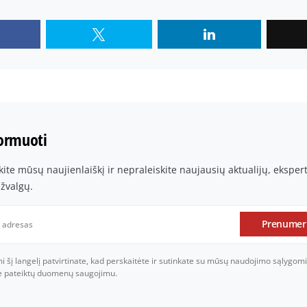
formuoti
te mūsų naujienlaiškį ir nepraleiskite naujausių aktualijų, ekspe
įžvalgų.
Prenumer
šį langelį patvirtinate, kad perskaitėte ir sutinkate su mūsų naudojimo sąlygomi
je pateiktų duomenų saugojimu.