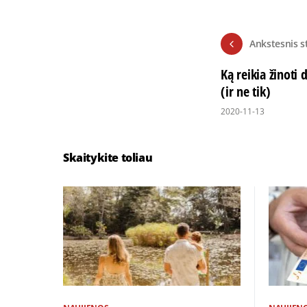
Ankstesnis s
Ką reikia žinoti
(ir ne tik)
2020-11-13
Skaitykite toliau