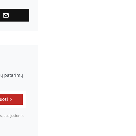
rtų patarimų
uoti
s, susijusiomis