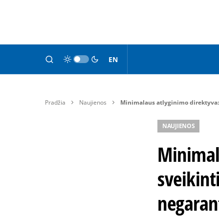
EN
Pradžia
Naujienos
Minimalaus atlyginimo direktyva: 
NAUJIENOS
Minimal
sveikint
negarant