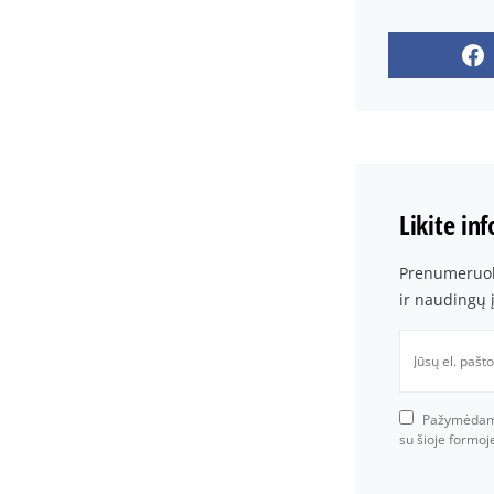
Likite in
Prenumeruoki
ir naudingų 
Pažymėdami 
su šioje formo