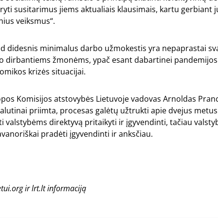
aryti susitarimus jiems aktualiais klausimais, kartu gerbiant 
inius veiksmus“.
ad didesnis minimalus darbo užmokestis yra nepaprastai sv
rdo dirbantiems žmonėms, ypač esant dabartinei pandemijos i
omikos krizės situacijai.
opos Komisijos atstovybės Lietuvoje vadovas Arnoldas Pranc
alutinai priimta, procesas galėtų užtrukti apie dvejus metus.
i valstybėms direktyvą pritaikyti ir įgyvendinti, tačiau valst
avanoriškai pradėti įgyvendinti ir anksčiau.
ui.org ir lrt.lt informaciją