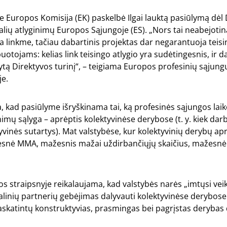
e Europos Komisija (EK) paskelbė Ilgai lauktą pasiūlymą dėl 
ių atlyginimų Europos Sąjungoje (ES). „Nors tai neabejotin
ga linkme, tačiau dabartinis projektas dar negarantuoja teis
otojams: kelias link teisingo atlygio yra sudėtingesnis, ir da
lytą Direktyvos turinį“, – teigiama Europos profesinių sąjungų
je.
na, kad pasiūlyme išryškinama tai, ką profesinės sąjungos la
nimų sąlyga – aprėptis kolektyvinėse derybose (t. y. kiek da
yvinės sutartys). Mat valstybėse, kur kolektyvinių derybų ap
esnė MMA, mažesnis mažai uždirbančiųjų skaičius, mažesn
s straipsnyje reikalaujama, kad valstybės narės „imtųsi vei
linių partnerių gebėjimas dalyvauti kolektyvinėse derybose
askatintų konstruktyvias, prasmingas bei pagrįstas derybas