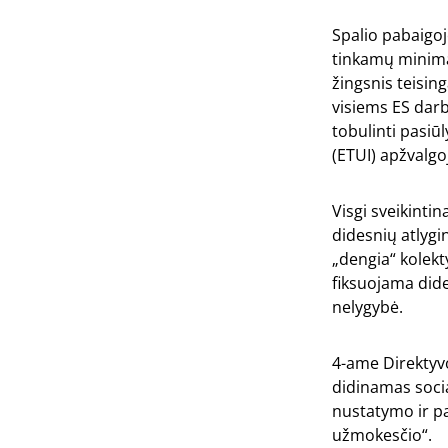
Spalio pabaigoj
tinkamų minimal
žingsnis teisin
visiems ES darbu
tobulinti pasiū
(ETUI) apžvalgo
Visgi sveikinti
didesnių atlygi
„dengia“ kolekt
fiksuojama did
nelygybė.
4-ame Direktyvo
didinamas socia
nustatymo ir p
užmokesčio“.