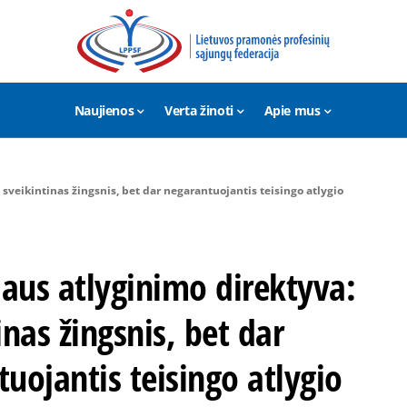
Naujienos
Verta žinoti
Apie mus
sveikintinas žingsnis, bet dar negarantuojantis teisingo atlygio
aus atlyginimo direktyva:
inas žingsnis, bet dar
uojantis teisingo atlygio