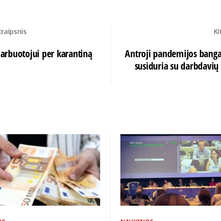
traipsnis
Ki
 darbuotojui per karantiną
Antroji pandemijos banga
susiduria su darbdavių