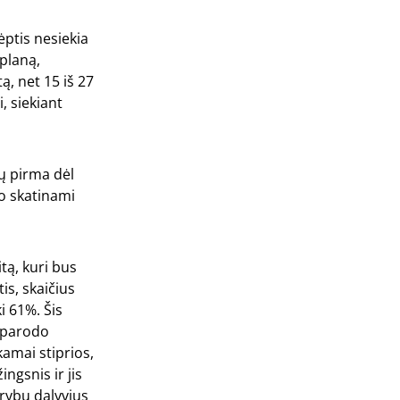
ėptis nesiekia
planą,
ą, net 15 iš 27
, siekiant
ų pirma dėl
vo skatinami
tą, kuri bus
is, skaičius
i 61%. Šis
 parodo
kamai stiprios,
ngsnis ir jis
erybų dalyvius