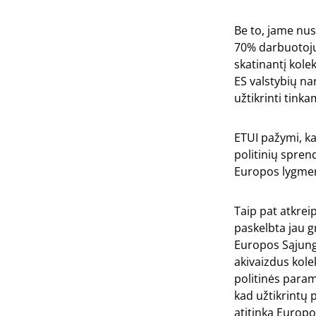
Be to, jame nus
70% darbuotojų,
skatinantį kole
ES valstybių na
užtikrinti tin
ETUI pažymi, ka
politinių spren
Europos lygme
Taip pat atkrei
paskelbta jau g
Europos Sąjungo
akivaizdus kol
politinės param
kad užtikrintų p
atitinka Europo