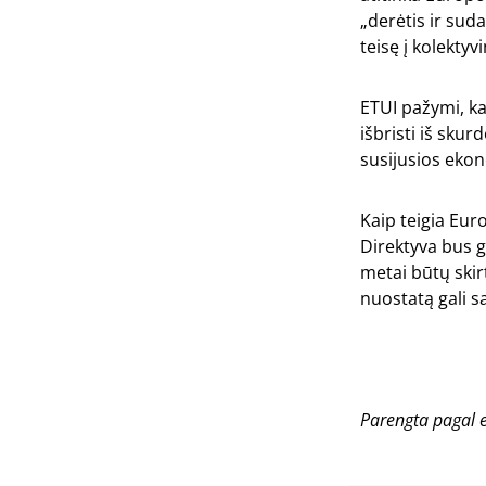
„derėtis ir sud
teisę į kolektyv
ETUI pažymi, k
išbristi iš sku
susijusios ekon
Kaip teigia Eur
Direktyva bus g
metai būtų skirt
nuostatą gali s
Parengta pagal et