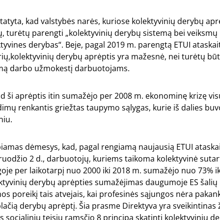
tatyta, kad valstybės narės, kuriose kolektyvinių derybų apr
 turėtų parengti „kolektyvinių derybų sistemą bei veiksmų 
ktyvines derybas“. Beje, pagal 2019 m. parengtą ETUI ataskait
rių,kolektyvinių derybų aprėptis yra mažesnė, nei turėtų būti
kamą darbo užmokestį darbuotojams.
d ši aprėptis itin sumažėjo per 2008 m. ekonominę krizę vis
dimų renkantis griežtas taupymo sąlygas, kurie iš dalies bu
niu.
piamas dėmesys, kad, pagal rengiamą naujausią ETUI ataskai
ruodžio 2 d., darbuotojų, kuriems taikoma kolektyvinė sutart
je per laikotarpį nuo 2000 iki 2018 m. sumažėjo nuo 73% ik
ektyvinių derybų aprėpties sumažėjimas daugumoje ES šalių
os poreikį tais atvejais, kai profesinės sąjungos nėra pakan
lačią derybų aprėptį. Šia prasme Direktyva yra sveikintinas ži
s socialinių teisių ramsčio 8 principą skatinti kolektyvinių d