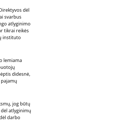
Direktyvos dėl
ai svarbus
ingo atlyginimo
r tikrai reikės
 instituto
iko lemiama
rbuotojų
rėptis didesnė,
ė pajamų
ksmų, jog būtų
 dėl atlyginimų
 dėl darbo