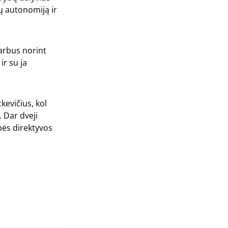
jų autonomiją ir
arbus norint
r su ja
kevičius, kol
 Dar dveji
ybės direktyvos