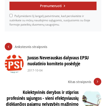
Prenumeruoti
Pažymėdami šį langelį patvirtinate, kad perskaitėte ir
sutinkate su mūsų naudojimo sąlygomis, susijusiomis su šioje
formoje pateiktų duomenų saugojimu.
Ankstesnis straipsnis
Juozas Neverauskas dalyvaus EPSU
nuolatinio komiteto posėdyje
2017-10-04
Kitas straipsnis
Kolektyvinės derybos ir stiprios
profesinės sąjungos - vieni efektyviausių
didėjančios pajamų nelygybės mažinimo