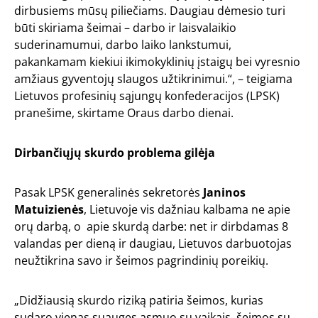
dirbusiems mūsų piliečiams. Daugiau dėmesio turi
būti skiriama šeimai – darbo ir laisvalaikio
suderinamumui, darbo laiko lankstumui,
pakankamam kiekiui ikimokyklinių įstaigų bei vyresnio
amžiaus gyventojų slaugos užtikrinimui.“, – teigiama
Lietuvos profesinių sąjungų konfederacijos (LPSK)
pranešime, skirtame Oraus darbo dienai.
Dirbančiųjų skurdo problema gilėja
Pasak LPSK generalinės sekretorės
Janinos
Matuizienės
, Lietuvoje vis dažniau kalbama ne apie
orų darbą, o apie skurdą darbe: net ir dirbdamas 8
valandas per dieną ir daugiau, Lietuvos darbuotojas
neužtikrina savo ir šeimos pagrindinių poreikių.
„Didžiausią skurdo riziką patiria šeimos, kurias
sudaro vienas suaugęs asmuo su vaikais, šeimos su