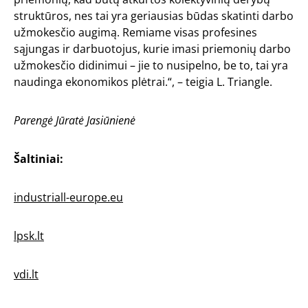
struktūros, nes tai yra geriausias būdas skatinti darbo
užmokesčio augimą. Remiame visas profesines
sąjungas ir darbuotojus, kurie imasi priemonių darbo
užmokesčio didinimui – jie to nusipelno, be to, tai yra
naudinga ekonomikos plėtrai.“, – teigia L. Triangle.
Parengė Jūratė Jasiūnienė
Šaltiniai:
industriall-europe.eu
lpsk.lt
vdi.lt