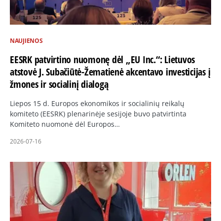
NAUJIENOS
EESRK patvirtino nuomonę dėl „EU Inc.“: Lietuvos
atstovė J. Subačiūtė-Žematienė akcentavo investicijas į
žmones ir socialinį dialogą
Liepos 15 d. Europos ekonomikos ir socialinių reikalų
komiteto (EESRK) plenarinėje sesijoje buvo patvirtinta
Komiteto nuomonė dėl Europos…
2026-07-16