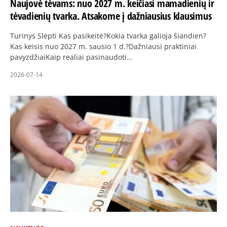
Naujovė tėvams: nuo 2027 m. keičiasi mamadienių ir
tėvadienių tvarka. Atsakome į dažniausius klausimus
Turinys Slėpti Kas pasikeitė?Kokia tvarka galioja šiandien?
Kas keisis nuo 2027 m. sausio 1 d.?Dažniausi praktiniai
pavyzdžiaiKaip realiai pasinaudoti…
2026-07-14