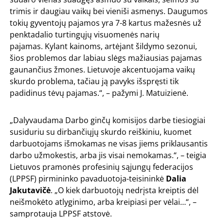
trimis ir daugiau vaikų bei vieniši asmenys. Daugumos
tokių gyventojų pajamos yra 7-8 kartus mažesnės už
penktadalio turtingųjų visuomenės narių
pajamas.
Kylant kainoms, artėjant šildymo sezonui,
šios problemos dar labiau slėgs mažiausias pajamas
gaunančius žmones. Lietuvoje akcentuojama vaikų
skurdo problema, tačiau ją pavyks išspręsti tik
padidinus tėvų pajamas.“, – pažymi J. Matuizienė.
„Dalyvaudama Darbo ginčų komisijos darbe tiesiogiai
susiduriu su dirbančiųjų skurdo reiškiniu, kuomet
darbuotojams išmokamas ne visas jiems priklausantis
darbo užmokestis, arba jis visai nemokamas.“, – teigia
Lietuvos pramonės profesinių sąjungų federacijos
(LPPSF) pirmininko pavaduotoja-teisininkė
Dalia
Jakutavičė
. „O kiek darbuotojų nedrįsta kreiptis dėl
neišmokėto atlyginimo, arba kreipiasi per vėlai…“, –
samprotauja LPPSF atstovė.