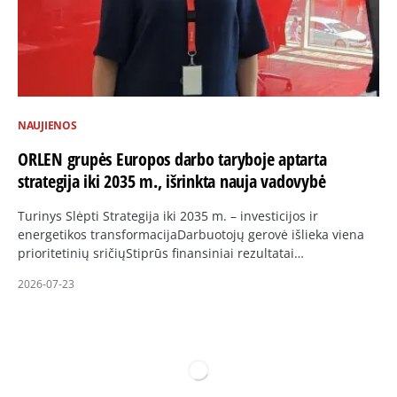
NAUJIENOS
ORLEN grupės Europos darbo taryboje aptarta
strategija iki 2035 m., išrinkta nauja vadovybė
Turinys Slėpti Strategija iki 2035 m. – investicijos ir
energetikos transformacijaDarbuotojų gerovė išlieka viena
prioritetinių sričiųStiprūs finansiniai rezultatai…
2026-07-23