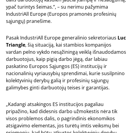
ypač turintys šeimas.“, – su nerimu pažymima
IndustriAll Europe (Europos pramonės profesinių
sąjungų) pranešime.
Pasak IndustriAll Europe generalinio sekretoriaus
Luc
Triangle
, šią situaciją, kai stambios kompanijos
vardan pelno vykdo nesąžiningą veiklą išnaudodamos
darbuotojus, kaip pigią darbo jėgą, dar labiau
paskatino Europos Sąjungos (ES) institucijų ir
nacionalinių vyriausybių sprendimai, kurie susilpnino
kolektyvinių derybų galią ir profesinių sąjungų
galimybes ginti darbuotojų teises ir garantijas.
„Kadangi atsakingos ES institucijos pagaliau
pripažino, kad didesnis darbo užmokestis nėra tik
visos problemos dalis, o pagrindinis ekonomikos
atsigavimo elementas, jos turėtų imtis veiksmų bei
priemonių, kad būtų atkurtos kolektyvinių derybų