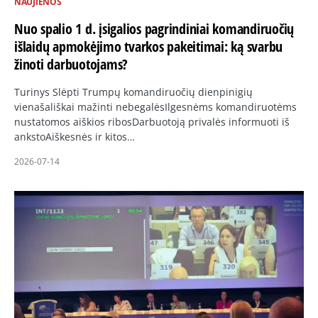
NAUJIENOS
Nuo spalio 1 d. įsigalios pagrindiniai komandiruočių
išlaidų apmokėjimo tvarkos pakeitimai: ką svarbu
žinoti darbuotojams?
Turinys Slėpti Trumpų komandiruočių dienpinigių
vienašališkai mažinti nebegalėsIlgesnėms komandiruotėms
nustatomos aiškios ribosDarbuotoją privalės informuoti iš
ankstoAiškesnės ir kitos…
2026-07-14