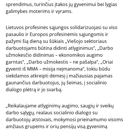
sprendimus, turinčius įtakos jų gyvenimui bei lygias
galimybes moterims ir vyrams.
Lietuvos profesinės sąjungos solidarizuojasi su viso
pasaulio ir Europos profesinėmis sąjungomis ir
pažymi šią dieną su šūkiais „Viešojo sektoriaus
darbuotojams būtina didinti atlyginimus”, „Darbo
užmokesčio didinimas – ekonomikos augimo
garntas“, „Darbo užmokestis – ne pašalpa“, „Oriai
gyventi iš MMA – misija neįmanoma“, tokiu būdu
siekdamos atkreipti dėmesį į mažiausias pajamas
gaunančius darbuotojus, jų šeimas, į socialinio
dialogo plėtrą ir jo svarbą.
„Reikalaujame atlyginimų augimo, saugių ir sveikų
darbo sąlygų, realaus socialinio dialogo su
darbuotojų atstovais, mokymosi prieinamumo visoms
amžiaus grupėms ir orių pensijų visą gyvenimą