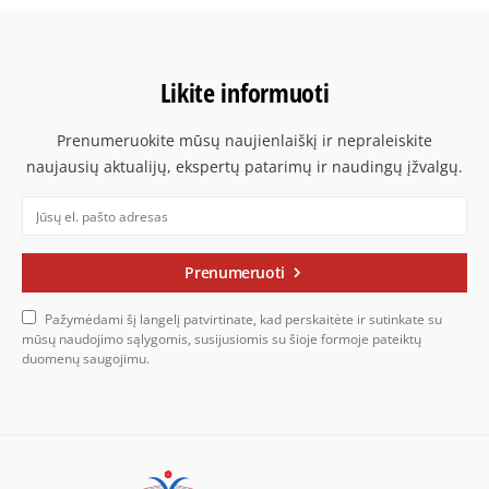
Likite informuoti
Prenumeruokite mūsų naujienlaiškį ir nepraleiskite
naujausių aktualijų, ekspertų patarimų ir naudingų įžvalgų.
Prenumeruoti
Pažymėdami šį langelį patvirtinate, kad perskaitėte ir sutinkate su
mūsų naudojimo sąlygomis, susijusiomis su šioje formoje pateiktų
duomenų saugojimu.