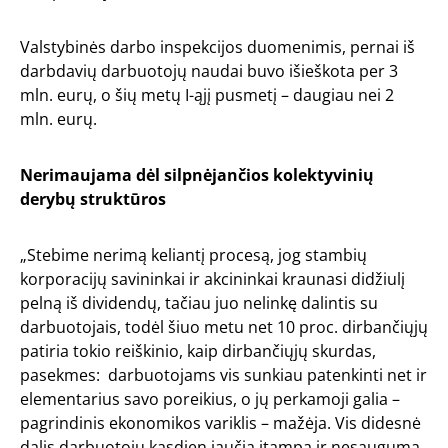
Valstybinės darbo inspekcijos duomenimis, pernai iš
darbdavių darbuotojų naudai buvo išieškota per 3
mln. eurų, o šių metų I-ąjį pusmetį – daugiau nei 2
mln. eurų.
Nerimaujama dėl silpnėjančios kolektyvinių
derybų struktūros
„Stebime nerimą keliantį procesą, jog stambių
korporacijų savininkai ir akcininkai kraunasi didžiulį
pelną iš dividendų, tačiau juo nelinkę dalintis su
darbuotojais, todėl šiuo metu net 10 proc. dirbančiųjų
patiria tokio reiškinio, kaip dirbančiųjų skurdas,
pasekmes: darbuotojams vis sunkiau patenkinti net ir
elementarius savo poreikius, o jų perkamoji galia –
pagrindinis ekonomikos variklis – mažėja. Vis didesnė
dalis darbuotojų kasdien jaučia įtampą ir nesaugumą,