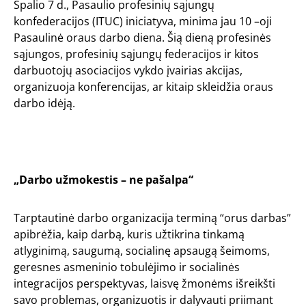
Spalio 7 d., Pasaulio profesinių sąjungų
konfederacijos (ITUC) iniciatyva, minima jau 10 –oji
Pasaulinė oraus darbo diena. Šią dieną profesinės
sąjungos, profesinių sąjungų federacijos ir kitos
darbuotojų asociacijos vykdo įvairias akcijas,
organizuoja konferencijas, ar kitaip skleidžia oraus
darbo idėją.
„Darbo užmokestis – ne pašalpa“
Tarptautinė darbo organizacija terminą “orus darbas”
apibrėžia, kaip darbą, kuris užtikrina tinkamą
atlyginimą, saugumą, socialinę apsaugą šeimoms,
geresnes asmeninio tobulėjimo ir socialinės
integracijos perspektyvas, laisvę žmonėms išreikšti
savo problemas, organizuotis ir dalyvauti priimant