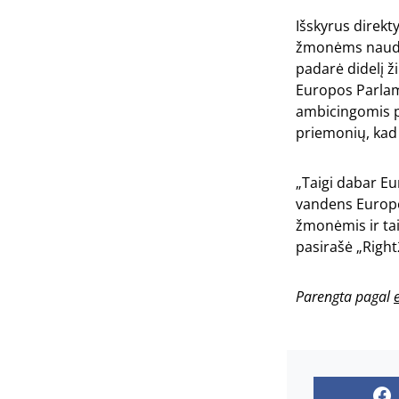
Išskyrus direkt
žmonėms naudoti
padarė didelį ž
Europos Parlam
ambicingomis pr
priemonių, kad 
„Taigi dabar Eu
vandens Europoj
žmonėmis ir tai
pasirašė „Right
Parengta pagal