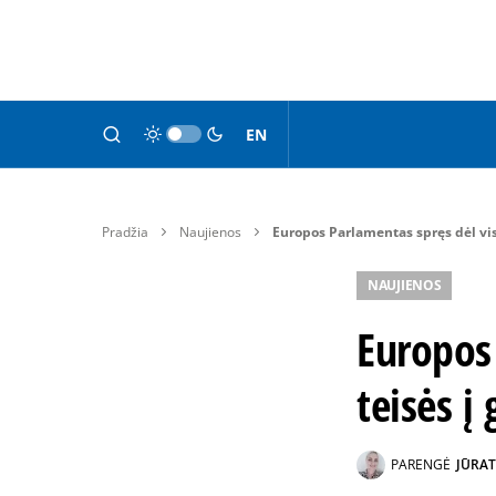
EN
Pradžia
Naujienos
Europos Parlamentas spręs dėl vis
NAUJIENOS
Europos 
teisės į
PARENGĖ
JŪRAT