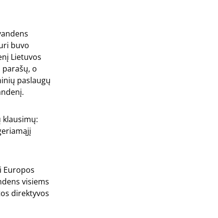
 vandens
kuri buvo
enį Lietuvos
 parašų, o
ninių paslaugų
andenį.
ų klausimų:
geriamąjį
ei Europos
andens visiems
tos direktyvos