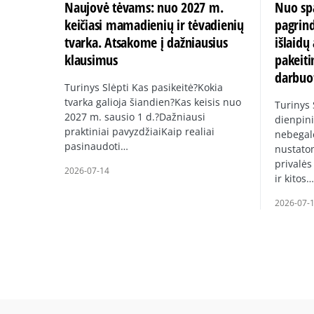
Naujovė tėvams: nuo 2027 m.
Nuo spa
keičiasi mamadienių ir tėvadienių
pagrin
tvarka. Atsakome į dažniausius
išlaid
klausimus
pakeiti
darbuo
Turinys Slėpti Kas pasikeitė?Kokia
tvarka galioja šiandien?Kas keisis nuo
Turinys
2027 m. sausio 1 d.?Dažniausi
dienpini
praktiniai pavyzdžiaiKaip realiai
nebegal
pasinaudoti…
nustato
privalės
2026-07-14
ir kitos…
2026-07-