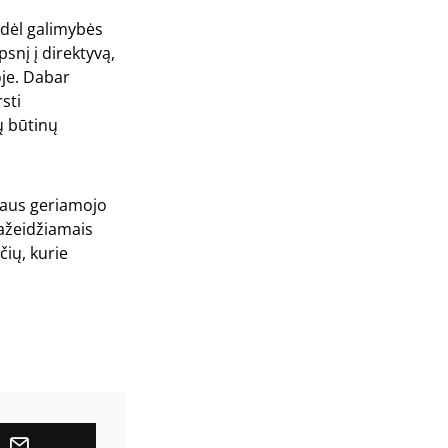
s dėl galimybės
snį į direktyvą,
oje. Dabar
sti
ų būtinų
ugaus geriamojo
pažeidžiamais
čių, kurie