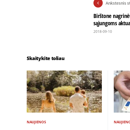
Ankstesnis s
Birštone nagrinė
sąjungoms aktua
2018-09-10
Skaitykite toliau
NAUJIENOS
NAUJIEN