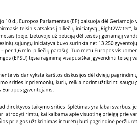
ėjo 10 d., Europos Parlamentas (EP) balsuoja dėl Geriamojo
pirmasis teisinis atsakas į piliečių iniciatyvą „Right2Water”, 
metais (beje, Lietuvoje už peticiją dėl teisės į geriamąjį vand
inių sąjungų iniciatyva buvo surinkta net 13 250 gyventojų
 – per 1,6 mln. piliečių parašų). Tuo metu Europos visuome
ngos (EPSU) tęsia raginimą visapusiškai įgyvendinti teisę į v
nte vis dar vyksta karštos diskusijos dėl dviejų pagrindini
mo srities ir priemonių, kurių reikia norint užtikrinti saugų 
s Europos gyventojams.
kad direktyvos taikymo srities išplėtimas yra labai svarbus, j
i atrodyti rimtu, kai kalbama apie visuotinę prieigą prie v
ios prieigos užtikrinimas ir turėtų būti pagrindinė peržiūrė