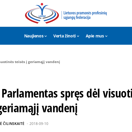
Naujienos
Verta žinoti
Apie mus
uotinės teisės į geriamąjį vandenį
Parlamentas spręs dėl visuot
 geriamąjį vandenį
Ė ČILINSKAITĖ
2018-09-10