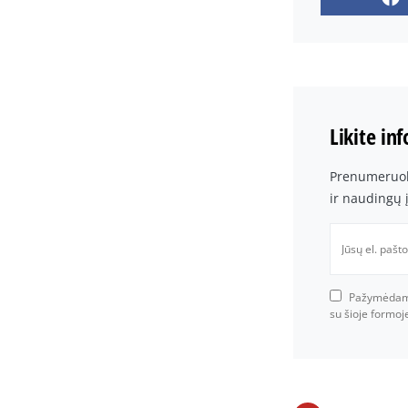
Likite in
Prenumeruoki
ir naudingų 
Pažymėdami 
su šioje formo