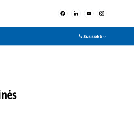
Susisiekti
inės