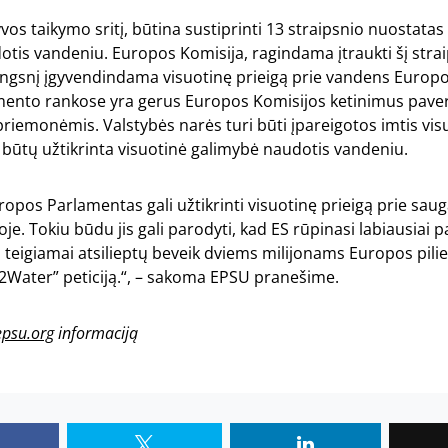
yvos taikymo sritį, būtina sustiprinti 13 straipsnio nuostata
s vandeniu. Europos Komisija, ragindama įtraukti šį straip
ingsnį įgyvendindama visuotinę prieigą prie vandens Europ
ento rankose yra gerus Europos Komisijos ketinimus paver
iemonėmis. Valstybės narės turi būti įpareigotos imtis vis
būtų užtikrinta visuotinė galimybė naudotis vandeniu.
ropos Parlamentas gali užtikrinti visuotinę prieigą prie sa
e. Tokiu būdu jis gali parodyti, kad ES rūpinasi labiausiai 
 teigiamai atsilieptų beveik dviems milijonams Europos pilie
2Water” peticiją.“, – sakoma EPSU pranešime.
epsu.org
informaciją