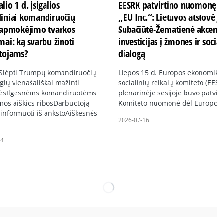
lio 1 d. įsigalios
EESRK patvirtino nuomonę
diniai komandiruočių
„EU Inc.“: Lietuvos atstovė 
ų apmokėjimo tvarkos
Subačiūtė-Žematienė akce
mai: ką svarbu žinoti
investicijas į žmones ir soci
tojams?
dialogą
 Slėpti Trumpų komandiruočių
Liepos 15 d. Europos ekonomik
gių vienašališkai mažinti
socialinių reikalų komiteto (EE
ėsIlgesnėms komandiruotėms
plenarinėje sesijoje buvo patvi
mos aiškios ribosDarbuotoją
Komiteto nuomonė dėl Europ
 informuoti iš ankstoAiškesnės
2026-07-16
14