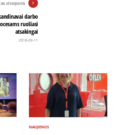
tas straipsnis
skandinavai darbo
rocesams ruošiasi
atsakingai
2018-09-11
NAUJIENOS