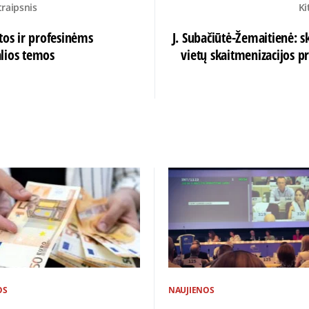
traipsnis
Ki
tos ir profesinėms
J. Subačiūtė-Žemaitienė: 
lios temos
vietų skaitmenizacijos p
OS
NAUJIENOS