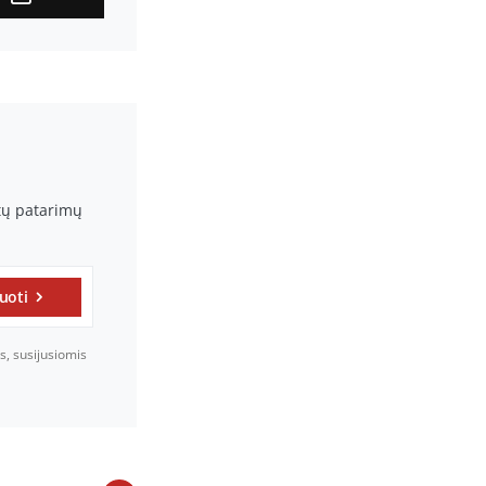
rtų patarimų
uoti
s, susijusiomis