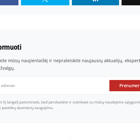
formuoti
te mūsų naujienlaiškį ir nepraleiskite naujausių aktualijų, ekspe
įžvalgų.
Prenumer
šį langelį patvirtinate, kad perskaitėte ir sutinkate su mūsų naudojimo sąlygomi
je pateiktų duomenų saugojimu.