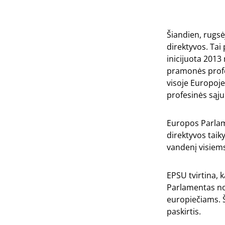
Šiandien, rugs
direktyvos. Tai 
inicijuota 2013 
pramonės profes
visoje Europoje
profesinės sąju
Europos Parlame
direktyvos taiky
vandenį visiem
EPSU tvirtina, 
Parlamentas nor
europiečiams. Š
paskirtis.