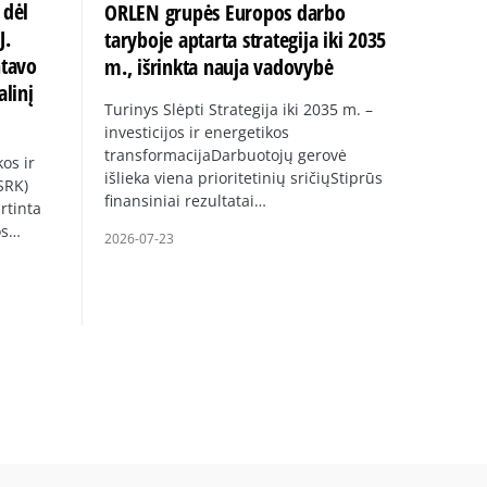
 dėl
ORLEN grupės Europos darbo
J.
taryboje aptarta strategija iki 2035
ntavo
m., išrinkta nauja vadovybė
alinį
Turinys Slėpti Strategija iki 2035 m. –
investicijos ir energetikos
transformacijaDarbuotojų gerovė
os ir
išlieka viena prioritetinių sričiųStiprūs
SRK)
finansiniai rezultatai…
rtinta
os…
2026-07-23