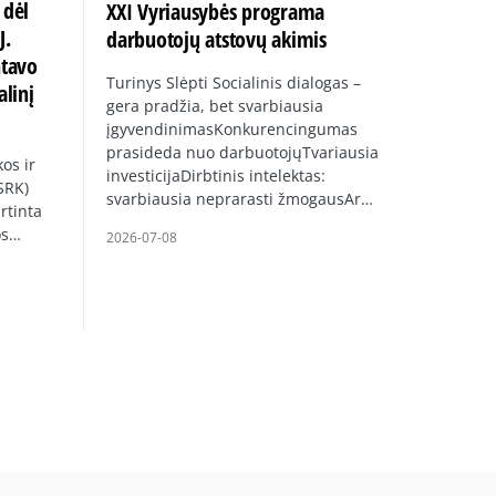
 dėl
XXI Vyriausybės programa
J.
darbuotojų atstovų akimis
ntavo
Turinys Slėpti Socialinis dialogas –
alinį
gera pradžia, bet svarbiausia
įgyvendinimasKonkurencingumas
prasideda nuo darbuotojųTvariausia
os ir
investicijaDirbtinis intelektas:
SRK)
svarbiausia neprarasti žmogausAr…
rtinta
os…
2026-07-08