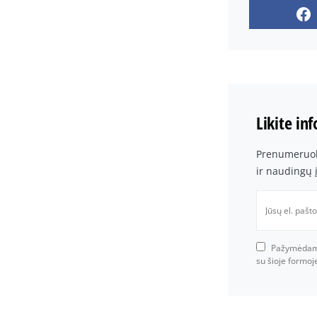
Likite in
Prenumeruoki
ir naudingų 
Pažymėdami 
su šioje formo