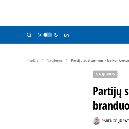
EN
Pradžia
Naujienos
Partijų susitarimas – be konkret
NAUJIENOS
Partijų 
branduo
PARENGĖ
JŪRAT