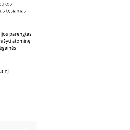
etikos
 bus tęsiamas
rijos parengtas
įrašyti atominę
jėgainės
utinį