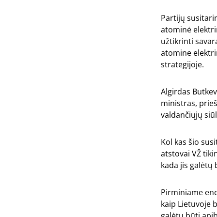
Partijų susitar
atominė elektr
užtikrinti sava
atomine elektri
strategijoje.
Algirdas Butkev
ministras, prie
valdančiųjų siū
Kol kas šio sus
atstovai VŽ tiki
kada jis galėtų 
Pirminiame ene
kaip Lietuvoje
galėtų būti apib