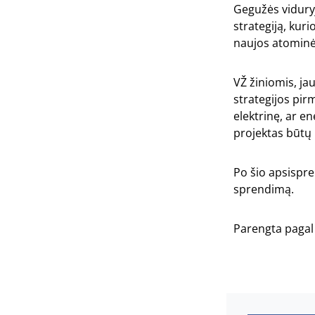
Gegužės vidury
strategiją, kur
naujos atominės
VŽ žiniomis, ja
strategijos pirm
elektrinę, ar e
projektas būtų
Po šio apsispre
sprendimą.
Parengta pagal 