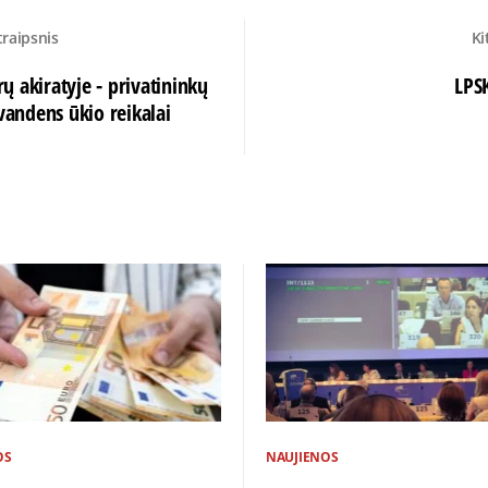
traipsnis
Ki
 akiratyje - privatininkų
LPS
 vandens ūkio reikalai
OS
NAUJIENOS