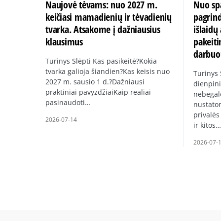
Naujovė tėvams: nuo 2027 m.
Nuo spa
keičiasi mamadienių ir tėvadienių
pagrin
tvarka. Atsakome į dažniausius
išlaid
klausimus
pakeiti
darbuo
Turinys Slėpti Kas pasikeitė?Kokia
tvarka galioja šiandien?Kas keisis nuo
Turinys
2027 m. sausio 1 d.?Dažniausi
dienpini
praktiniai pavyzdžiaiKaip realiai
nebegal
pasinaudoti…
nustato
privalės
2026-07-14
ir kitos…
2026-07-