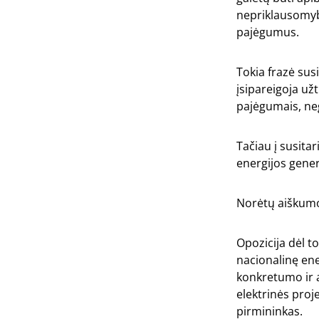
nepriklausomyb
pajėgumus.
Tokia frazė sus
įsipareigoja užt
pajėgumais, nega
Tačiau į susita
energijos gene
Norėtų aiškum
Opozicija dėl to
nacionalinę ene
konkretumo ir 
elektrinės proje
pirmininkas.