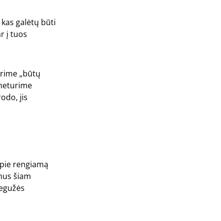
 kas galėtų būti
r į tuos
tarime „būtų
 neturime
odo, jis
 apie rengiamą
ymus šiam
gegužės