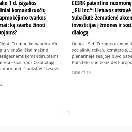
lio 1 d. įsigalios
EESRK patvirtino nuomonę
diniai komandiruočių
„EU Inc.“: Lietuvos atstovė 
ų apmokėjimo tvarkos
Subačiūtė-Žematienė akce
mai: ką svarbu žinoti
investicijas į žmones ir soci
tojams?
dialogą
 Slėpti Trumpų komandiruočių
Liepos 15 d. Europos ekonomik
gių vienašališkai mažinti
socialinių reikalų komiteto (EE
ėsIlgesnėms komandiruotėms
plenarinėje sesijoje buvo patvi
mos aiškios ribosDarbuotoją
Komiteto nuomonė dėl Europ
 informuoti iš ankstoAiškesnės
2026-07-16
14