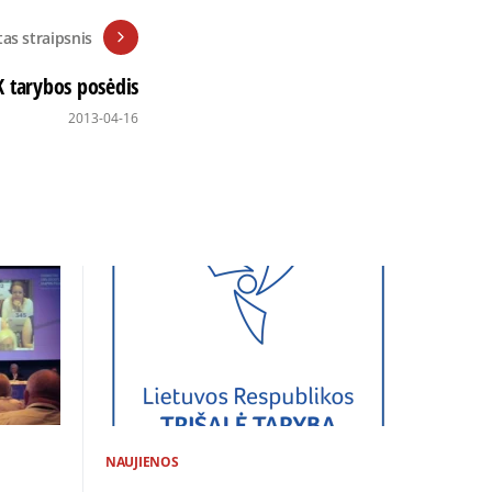
tas straipsnis
K tarybos posėdis
2013-04-16
NAUJIENOS