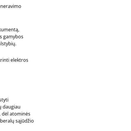
generavimo
okumentą,
ijos gamybos
lstybių.
rinti elektros
styti
tų daugiau
, dėl atominės
Liberalų sąjūdžio