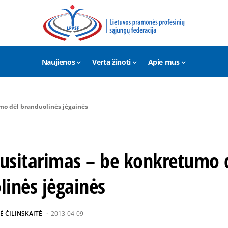
Naujienos
Verta žinoti
Apie mus
umo dėl branduolinės jėgainės
susitarimas – be konkretumo 
linės jėgainės
Ė ČILINSKAITĖ
2013-04-09