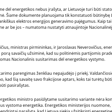
ime dėl energetikos nebus įrašyta, ar Lietuvoje turi būti sta
inė. Šiame dokumente planuojama tik konstatuoti būtinybę L
rankiškus elektros energijos generavimo pajėgumus. Kaip tai
ne ar be jos – numatoma nustatyti atnaujintoje Nacionalinė
ičius, ministras pirmininkas, ir Jaroslavas Neverovičius, ene
š porą savaičių užsiminė, kad su politinėmis partijomis pra
lomas Nacionalinis susitarimas dėl energetikos vystymo.
itarimo parengimas ženkliau nepajudėjo į priekį. Valdančiosio
no, kad šią savaitę savo frakcijose aptars, koks tai turėtų būt
būti pasirašytas.
rgetikos ministro pasiūlytame susitarimo variante nėra ko
 bus vystoma energetika. Energetikos ministerijos nuomone,
endrintai parašyta, kad Lietuva siekia užsitikrinti energetin