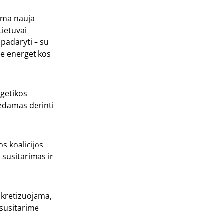
toma nauja
ietuvai
 padaryti – su
je energetikos
rgetikos
dedamas derinti
s koalicijos
i susitarimas ir
nkretizuojama,
 susitarime
ę