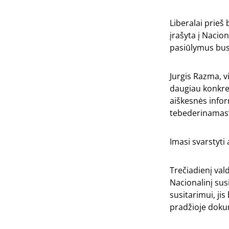
Liberalai prieš
įrašyta į Nacio
pasiūlymus bus a
Jurgis Razma, v
daugiau konkret
aiškesnės infor
tebederinamas“
Imasi svarstyti 
Trečiadienį val
Nacionalinį sus
susitarimui, ji
pradžioje dokum