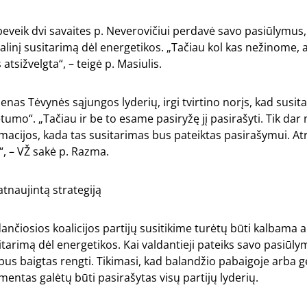
 beveik dvi savaites p. Neverovičiui perdavė savo pasiūlymus,
nalinį susitarimą dėl energetikos. „Tačiau kol kas nežinome, a
tsižvelgta“, – teigė p. Masiulis.
ienas Tėvynės sąjungos lyderių, irgi tvirtino norįs, kad susi
umo“. „Tačiau ir be to esame pasiryžę jį pasirašyti. Tik dar
macijos, kada tas susitarimas bus pateiktas pasirašymui. Atr
, – VŽ sakė p. Razma.
atnaujintą strategiją
dančiosios koalicijos partijų susitikime turėtų būti kalbama
itarimą dėl energetikos. Kai valdantieji pateiks savo pasiūl
s bus baigtas rengti. Tikimasi, kad balandžio pabaigoje arba 
entas galėtų būti pasirašytas visų partijų lyderių.