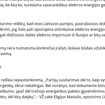
ę, be kita ko, turėdama savarankiškus elektros energijos 
itarime reikštų, kad visos Lietuvos partijos, pasirašiusios d
ikrinti, jog šalis pati apsirūpina atitinkamai elektros energ
li didžiosios dalies elektros importuoti iš Rusijos ar kitų va
rimą nėra numatoma konkrečiai įrašyti, kokiais būdais užsitik
ravimą.
o
 reiškia nepasitenkinimą. „Partijų susitarimas dėl to, kaip vy
rgetiką, tikrai reikalingas. Bet norėtųsi, kad dokumente bū
aiškumo, ypač dėl trečiojo energetikos paketo įgyvendinimo
kto, dėl kitų dalykų“, – VŽ sakė Eligijus Masiulis, opozicinio 