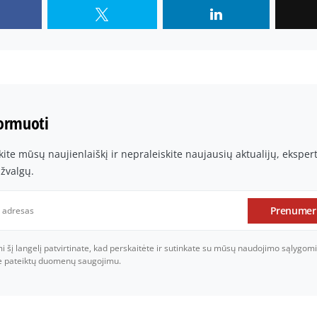
formuoti
te mūsų naujienlaiškį ir nepraleiskite naujausių aktualijų, ekspe
įžvalgų.
Prenumer
šį langelį patvirtinate, kad perskaitėte ir sutinkate su mūsų naudojimo sąlygomi
je pateiktų duomenų saugojimu.