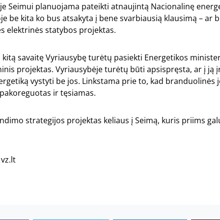
je Seimui planuojama pateikti atnaujintą Nacionalinę energ
ioje be kita ko bus atsakyta į bene svarbiausią klausimą – ar
 elektrinės statybos projektas.
u kitą savaitę Vyriausybę turėtų pasiekti Energetikos ministe
inis projektas. Vyriausybėje turėtų būti apsispręsta, ar į ją 
nergetiką vystyti be jos. Linkstama prie to, kad branduolinės 
 pakoreguotas ir tęsiamas.
ndimo strategijos projektas keliaus į Seimą, kuris priims gal
vz.lt