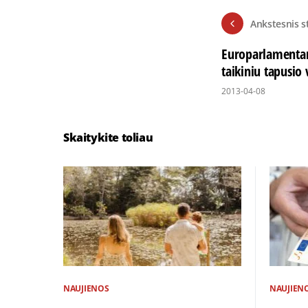
Ankstesnis s
Europarlamentarų
taikiniu tapusio
2013-04-08
Skaitykite toliau
NAUJIENOS
NAUJIEN