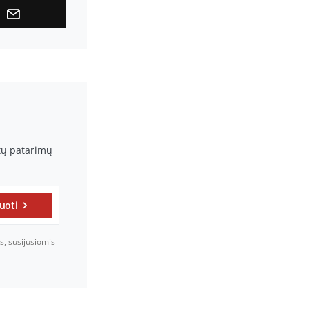
rtų patarimų
uoti
s, susijusiomis