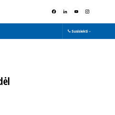
Susisiekti
dėl