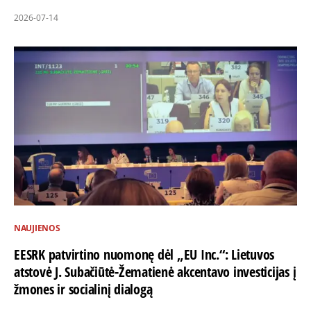
2026-07-14
NAUJIENOS
EESRK patvirtino nuomonę dėl „EU Inc.“: Lietuvos
atstovė J. Subačiūtė-Žematienė akcentavo investicijas į
žmones ir socialinį dialogą