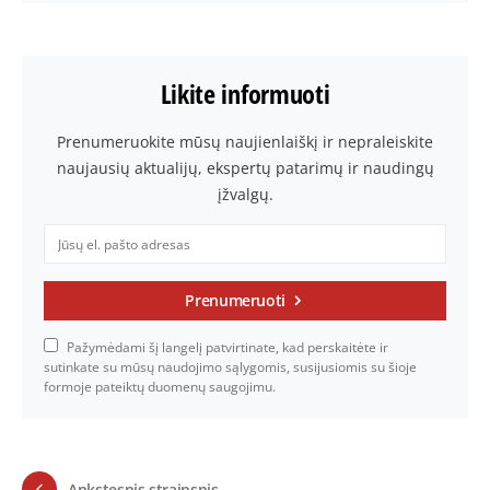
Likite informuoti
Prenumeruokite mūsų naujienlaiškį ir nepraleiskite
naujausių aktualijų, ekspertų patarimų ir naudingų
įžvalgų.
Prenumeruoti
Pažymėdami šį langelį patvirtinate, kad perskaitėte ir
sutinkate su mūsų naudojimo sąlygomis, susijusiomis su šioje
formoje pateiktų duomenų saugojimu.
Ankstesnis straipsnis