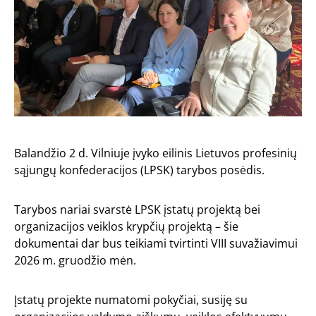
Balandžio 2 d. Vilniuje įvyko eilinis Lietuvos profesinių
sąjungų konfederacijos (LPSK) tarybos posėdis.
Tarybos nariai svarstė LPSK įstatų projektą bei
organizacijos veiklos krypčių projektą – šie
dokumentai dar bus teikiami tvirtinti VIII suvažiavimui
2026 m. gruodžio mėn.
Įstatų projekte numatomi pokyčiai, susiję su