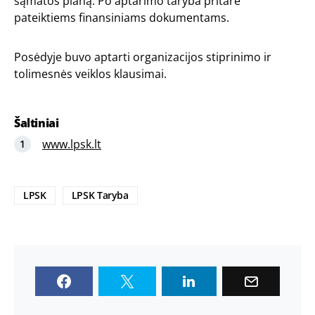
sąmatos planą. Po aptarimo taryba pritarė
pateiktiems finansiniams dokumentams.
Posėdyje buvo aptarti organizacijos stiprinimo ir
tolimesnės veiklos klausimai.
Šaltiniai
www.lpsk.lt
LPSK
LPSK Taryba