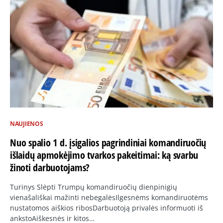
NAUJIENOS
Nuo spalio 1 d. įsigalios pagrindiniai komandiruočių
išlaidų apmokėjimo tvarkos pakeitimai: ką svarbu
žinoti darbuotojams?
Turinys Slėpti Trumpų komandiruočių dienpinigių
vienašališkai mažinti nebegalėsIlgesnėms komandiruotėms
nustatomos aiškios ribosDarbuotoją privalės informuoti iš
ankstoAiškesnės ir kitos…