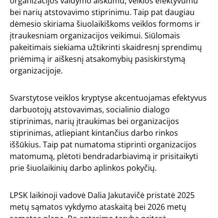
organizacijos valdymo aiškumu, veiklos efektyvumu
bei narių atstovavimo stiprinimu. Taip pat daugiau
dėmesio skiriama šiuolaikiškoms veiklos formoms ir
įtraukesniam organizacijos veikimui. Siūlomais
pakeitimais siekiama užtikrinti skaidresnį sprendimų
priėmimą ir aiškesnį atsakomybių pasiskirstymą
organizacijoje.
Svarstytose veiklos kryptyse akcentuojamas efektyvus
darbuotojų atstovavimas, socialinio dialogo
stiprinimas, narių įtraukimas bei organizacijos
stiprinimas, atliepiant kintančius darbo rinkos
iššūkius. Taip pat numatoma stiprinti organizacijos
matomumą, plėtoti bendradarbiavimą ir prisitaikyti
prie šiuolaikinių darbo aplinkos pokyčių.
LPSK laikinoji vadovė Dalia Jakutavičė pristatė 2025
metų sąmatos vykdymo ataskaitą bei 2026 metų