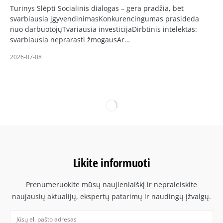
Turinys Slėpti Socialinis dialogas – gera pradžia, bet
svarbiausia įgyvendinimasKonkurencingumas prasideda
nuo darbuotojųTvariausia investicijaDirbtinis intelektas:
svarbiausia neprarasti žmogausAr…
2026-07-08
Likite informuoti
Prenumeruokite mūsų naujienlaiškį ir nepraleiskite
naujausių aktualijų, ekspertų patarimų ir naudingų įžvalgų.