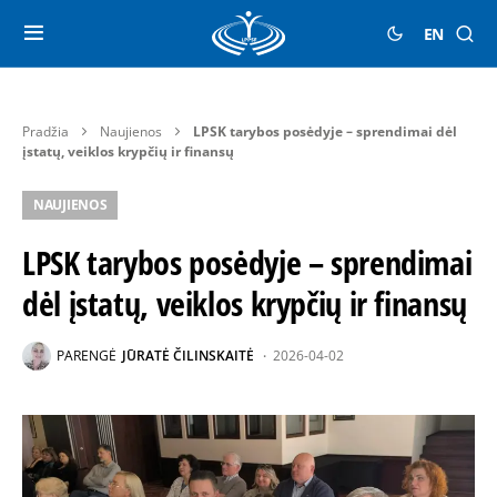
EN
Pradžia
Naujienos
LPSK tarybos posėdyje – sprendimai dėl
įstatų, veiklos krypčių ir finansų
NAUJIENOS
LPSK tarybos posėdyje – sprendimai
dėl įstatų, veiklos krypčių ir finansų
PARENGĖ
JŪRATĖ ČILINSKAITĖ
2026-04-02