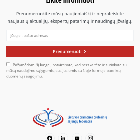
Prenumeruokite mūsų naujienlaiškį ir nepraleiskite
naujausių aktualijų, ekspertų patarimų ir naudingų įžvalgų.
Prenumeruoti
Pažymėdami šį langelį patvirtinate, kad perskaitėte ir sutinkate su
mūsų naudojimo sąlygomis, susijusiomis su šioje formoje pateiktų
duomenų saugojimu.