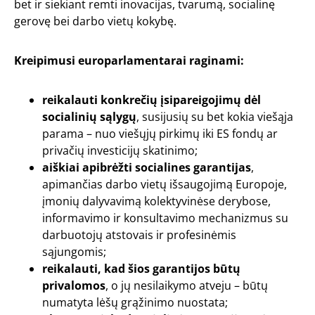
bet ir siekiant remti inovacijas, tvarumą, socialinę
gerovę bei darbo vietų kokybę.
Kreipimusi europarlamentarai raginami:
reikalauti konkrečių įsipareigojimų dėl
socialinių sąlygų
, susijusių su bet kokia viešąja
parama – nuo viešųjų pirkimų iki ES fondų ar
privačių investicijų skatinimo;
aiškiai apibrėžti socialines garantijas
,
apimančias darbo vietų išsaugojimą Europoje,
įmonių dalyvavimą kolektyvinėse derybose,
informavimo ir konsultavimo mechanizmus su
darbuotojų atstovais ir profesinėmis
sąjungomis;
reikalauti, kad šios garantijos būtų
privalomos
, o jų nesilaikymo atveju – būtų
numatyta lėšų grąžinimo nuostata;