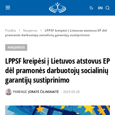
EN
Pradžia
Naujienos
LPPSF kreipėsi į Lietuvos atstovus EP dėl
pramonės darbuotojų socialinių garantijų sustiprinimo
NAUJIENOS
LPPSF kreipėsi į Lietuvos atstovus EP
dėl pramonės darbuotojų socialinių
garantijų sustiprinimo
PARENGĖ
JŪRATĖ ČILINSKAITĖ
2025-05-28