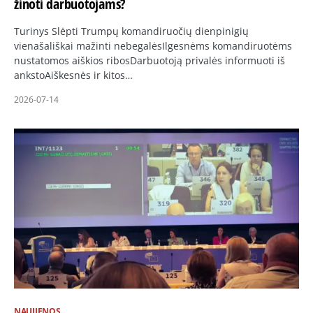
žinoti darbuotojams?
Turinys Slėpti Trumpų komandiruočių dienpinigių
vienašališkai mažinti nebegalėsIlgesnėms komandiruotėms
nustatomos aiškios ribosDarbuotoją privalės informuoti iš
ankstoAiškesnės ir kitos…
2026-07-14
NAUJIENOS