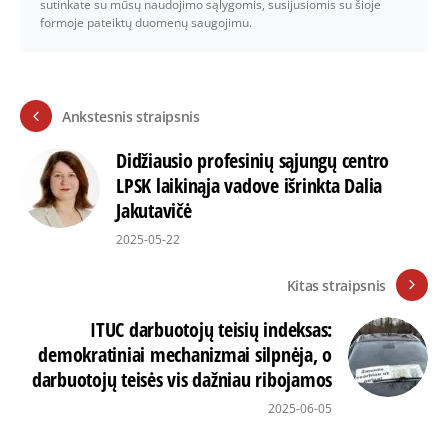
sutinkate su mūsų naudojimo sąlygomis, susijusiomis su šioje
formoje pateiktų duomenų saugojimu.
Ankstesnis straipsnis
Didžiausio profesinių sąjungų centro
LPSK laikinąja vadove išrinkta Dalia
Jakutavičė
2025-05-22
Kitas straipsnis
ITUC darbuotojų teisių indeksas:
demokratiniai mechanizmai silpnėja, o
darbuotojų teisės vis dažniau ribojamos
2025-06-05