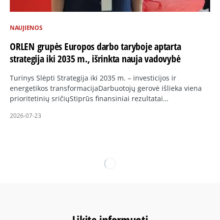
NAUJIENOS
ORLEN grupės Europos darbo taryboje aptarta
strategija iki 2035 m., išrinkta nauja vadovybė
Turinys Slėpti Strategija iki 2035 m. – investicijos ir
energetikos transformacijaDarbuotojų gerovė išlieka viena
prioritetinių sričiųStiprūs finansiniai rezultatai…
2026-07-23
Likite informuoti