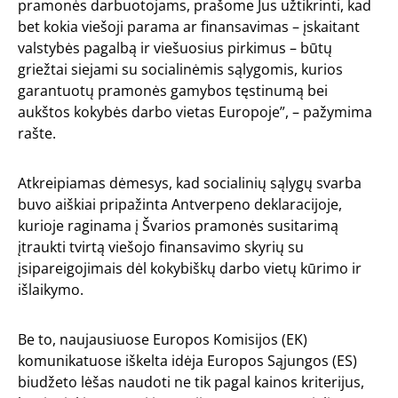
pramonės darbuotojams, prašome Jus užtikrinti, kad
bet kokia viešoji parama ar finansavimas – įskaitant
valstybės pagalbą ir viešuosius pirkimus – būtų
griežtai siejami su socialinėmis sąlygomis, kurios
garantuotų pramonės gamybos tęstinumą bei
aukštos kokybės darbo vietas Europoje”, – pažymima
rašte.
Atkreipiamas dėmesys, kad socialinių sąlygų svarba
buvo aiškiai pripažinta Antverpeno deklaracijoje,
kurioje raginama į Švarios pramonės susitarimą
įtraukti tvirtą viešojo finansavimo skyrių su
įsipareigojimais dėl kokybiškų darbo vietų kūrimo ir
išlaikymo.
Be to, naujausiuose Europos Komisijos (EK)
komunikatuose iškelta idėja Europos Sąjungos (ES)
biudžeto lėšas naudoti ne tik pagal kainos kriterijus,