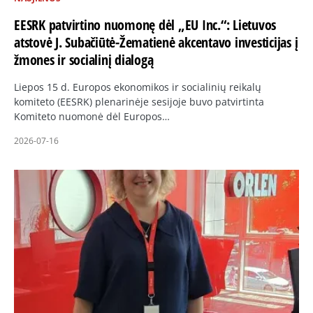
EESRK patvirtino nuomonę dėl „EU Inc.“: Lietuvos
atstovė J. Subačiūtė-Žematienė akcentavo investicijas į
žmones ir socialinį dialogą
Liepos 15 d. Europos ekonomikos ir socialinių reikalų
komiteto (EESRK) plenarinėje sesijoje buvo patvirtinta
Komiteto nuomonė dėl Europos…
2026-07-16