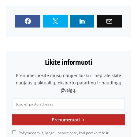
Likite informuoti
Prenumeruokite mūsų naujienlaiškį ir nepraleiskite
naujausių aktualijų, ekspertų patarimų ir naudingų
įžvalgų.
Prenumeruoti
Pažymėdami šį langelį patvirtinate, kad perskaitėte ir