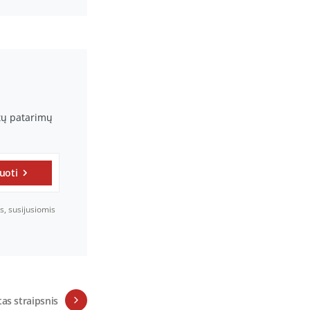
rtų patarimų
uoti
s, susijusiomis
tas straipsnis