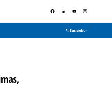
Susisiekti
imas,