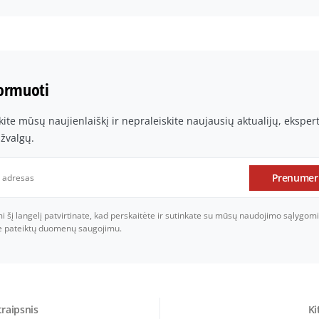
formuoti
te mūsų naujienlaiškį ir nepraleiskite naujausių aktualijų, ekspe
įžvalgų.
Prenumer
šį langelį patvirtinate, kad perskaitėte ir sutinkate su mūsų naudojimo sąlygomi
je pateiktų duomenų saugojimu.
traipsnis
Ki