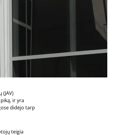
ų (JAV)
iką, ir yra
gose didėjo tarp
tojų teigia