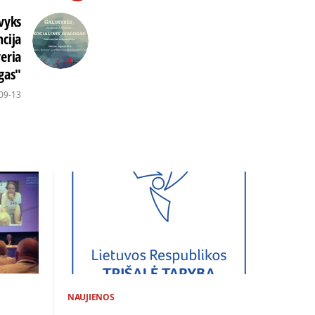
 vyks
cija
eria
ogas"
09-13
NAUJIENOS