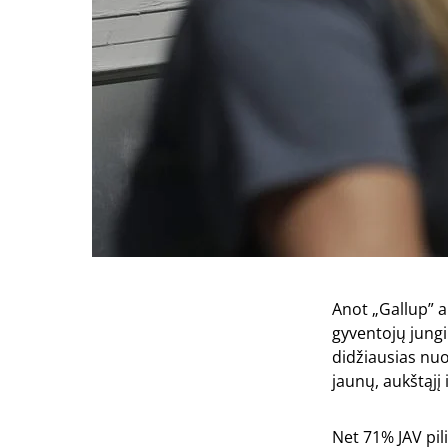
Anot „Gallup” a
gyventojų jungi
didžiausias nuo
jaunų, aukštąjį 
Net 71% JAV pil