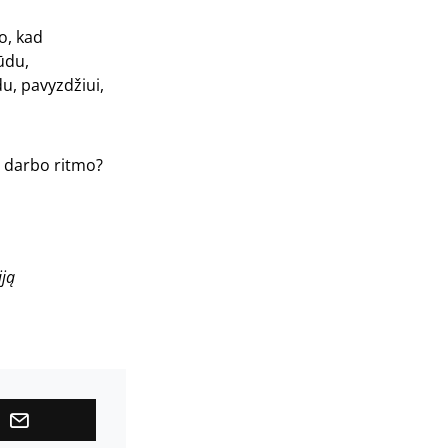
o, kad
ūdu,
u, pavyzdžiui,
io darbo ritmo?
iją