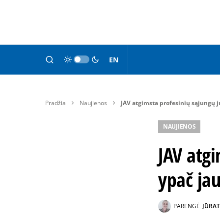
EN
Pradžia
Naujienos
JAV atgimsta profesinių sąjungų 
NAUJIENOS
JAV atgi
ypač ja
PARENGĖ
JŪRAT