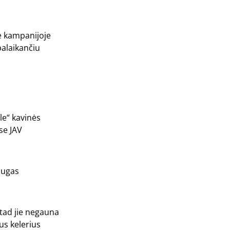
e kampanijoje
palaikančiu
le“ kavinės
se JAV
augas
 tad jie negauna
us kelerius