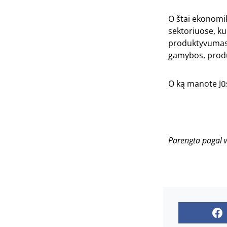
O štai ekonomi
sektoriuose, k
produktyvumas ž
gamybos, produ
O ką manote Jūs:
Parengta pagal