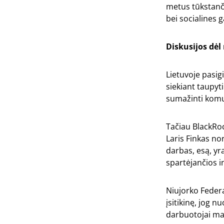
metus tūkstanči
bei socialines g
Diskusijos dėl
Lietuvoje pasig
siekiant taupyt
sumažinti komun
Tačiau BlackRock
Laris Finkas no
darbas, esą, yr
spartėjančios in
Niujorko Federa
įsitikinę, jog 
darbuotojai man