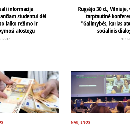
uali informacija
Rugsėjo 30 d., Vilniuje,
bančiam studentui dėl
tarptautinė konferen
bo laiko režimo ir
"Galimybės, kurias atv
ymosi atostogų
socialinis dial
-09-07
2022-
OS
NAUJIENOS