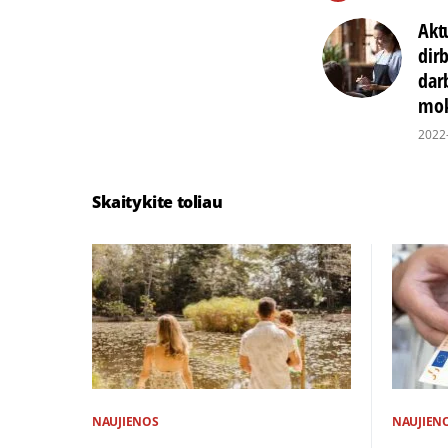
Akt
dir
dar
mok
2022
Skaitykite toliau
NAUJIENOS
NAUJIEN