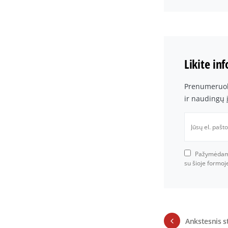
Likite in
Prenumeruoki
ir naudingų 
Pažymėdami 
su šioje formo
Ankstesnis s