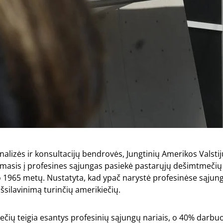
nalizės ir konsultacijų bendrovės, Jungtinių Amerikos Valstij
masis į profesines sąjungas pasiekė pastarųjų dešimtmečių p
 1965 metų. Nustatyta, kad ypač narystė profesinėse sąjun
išsilavinimą turinčių amerikiečių.
iečių teigia esantys profesinių sąjungų nariais, o 40% darbuo