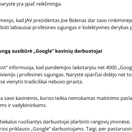
 narystė yra ypač reikšminga.
mesys, kad JAV prezidentas Joe Bidenas dar savo rinkiminėj
s būti labiausiai profesines sąjungas ir kolektyvines derybas 
jungą susibūrė „Google” kavinių darbuotojai
st“ informuoja, kad pandemijos laikotarpiu net 4000 „Goog
vienijo į profesines sąjungas. Narystė sparčiai didėjo net to
ose vienytis tradiciškai nebuvo įprasta.
ja savo kavinėmis, kurios teikia nemokamas maitinimo pasl
ms ir vadybininkams.
tiekalus ruošiantys darbuotojai įdarbinti rangovų įmonėse,
urios priklauso „Google“ darbuotojams. Taigi, per pastaruosi