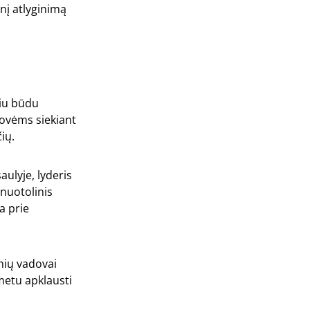
snį atlyginimą
kiu būdu
rovėms siekiant
ių.
aulyje, lyderis
 nuotolinis
a prie
nių vadovai
metu apklausti