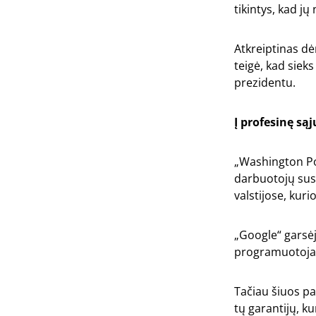
tikintys, kad jų
Atkreiptinas dė
teigė, kad siek
prezidentu.
Į profesinę są
„Washington Po
darbuotojų susi
valstijose, kuri
„Google“ garsė
programuotoja
Tačiau šiuos pa
tų garantijų, k