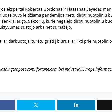
kos ekspertai Robertas Gordonas ir Hassanas Sayedas man
uriuose buvo leidžiama pandemijos metu dirbti nuotoliniu b
enkliai augo. Sektorių, kurie negalėjo dirbti nuotoliniu būd
ktyvumas sustojo arba net sumažėjo.
 ar darbuotojai turėtų grįžti į biurus, ar likti prie nuotolin
washingtonpost.com
,
fortune.com
bei IndustriallEurope informac