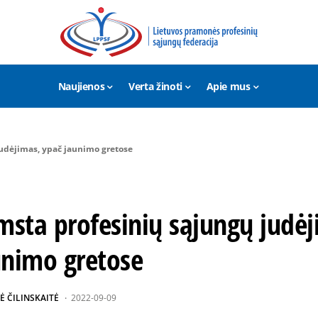
Naujienos
Verta žinoti
Apie mus
judėjimas, ypač jaunimo gretose
msta profesinių sąjungų judėj
unimo gretose
Ė ČILINSKAITĖ
2022-09-09