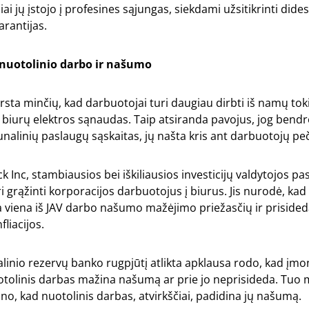
ai jų įstojo į profesines sąjungas, siekdami užsitikrinti dide
arantijas.
 nuotolinio darbo ir našumo
irsta minčių, kad darbuotojai turi daugiau dirbti iš namų to
i biurų elektros sąnaudas. Taip atsiranda pavojus, jog bend
alinių paslaugų sąskaitas, jų našta kris ant darbuotojų peč
 Inc, stambiausios bei iškiliausios investicijų valdytojos pas
ri grąžinti korporacijos darbuotojus į biurus. Jis nurodė, kad
a viena iš JAV darbo našumo mažėjimo priežasčių ir prisided
fliacijos.
linio rezervų banko rugpjūtį atlikta apklausa rodo, kad įmo
nuotolinis darbas mažina našumą ar prie jo neprisideda. Tuo 
o, kad nuotolinis darbas, atvirkščiai, padidina jų našumą.