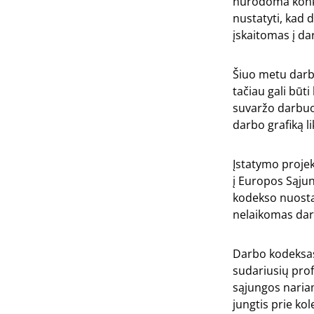
nurodoma konkre
nustatyti, kad 
įskaitomas į dar
Šiuo metu darbo 
tačiau gali būt
suvaržo darbuo
darbo grafiką l
Įstatymo projek
į Europos Sąju
kodekso nuosta
nelaikomas darb
Darbo kodeksas
sudariusių pro
sąjungos nariam
jungtis prie ko