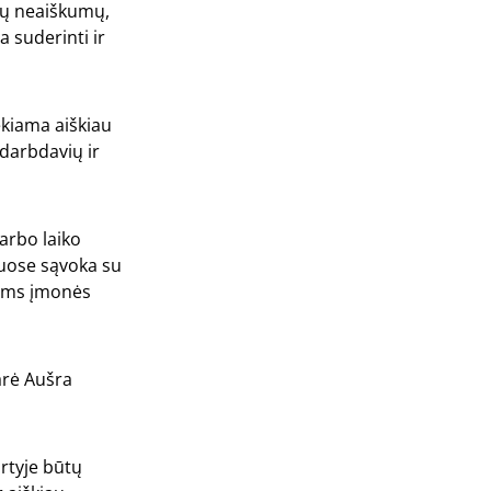
ių neaiškumų,
a suderinti ir
ekiama aiškiau
 darbdavių ir
darbo laiko
muose sąvoka su
siems įmonės
arė Aušra
rtyje būtų