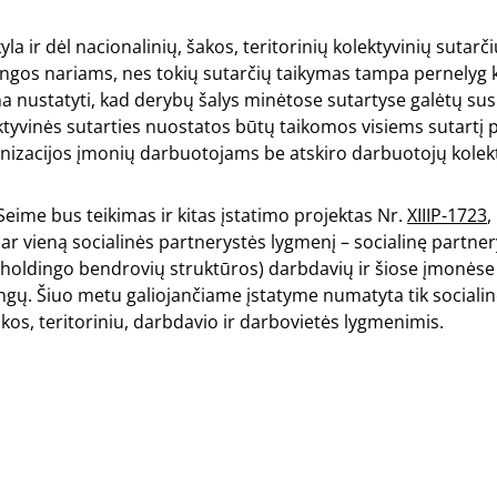
a ir dėl nacionalinių, šakos, teritorinių kolektyvinių sutarči
ungos nariams, nes tokių sutarčių taikymas tampa pernelyg 
a nustatyti, kad derybų šalys minėtose sutartyse galėtų susit
tyvinės sutarties nuostatos būtų taikomos visiems sutartį p
nizacijos įmonių darbuotojams be atskiro darbuotojų kolek
Seime bus teikimas ir kitas įstatimo projektas Nr.
XIIIP-1723
,
dar vieną socialinės partnerystės lygmenį – socialinę partner
holdingo bendrovių struktūros) darbdavių ir šiose įmonėse 
ngų. Šiuo metu galiojančiame įstatyme numatyta tik sociali
akos, teritoriniu, darbdavio ir darbovietės lygmenimis.