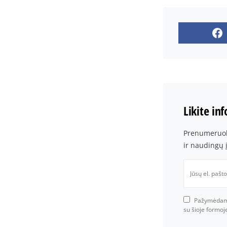
Likite in
Prenumeruoki
ir naudingų 
Pažymėdami 
su šioje formo