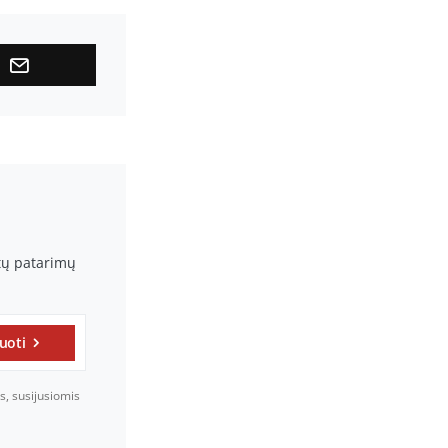
rtų patarimų
uoti
s, susijusiomis