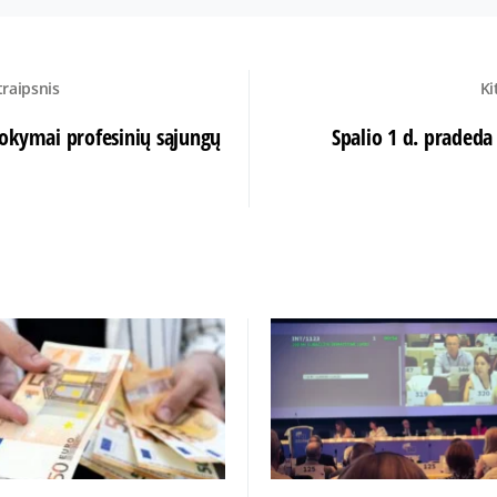
traipsnis
Ki
okymai profesinių sąjungų
Spalio 1 d. praded