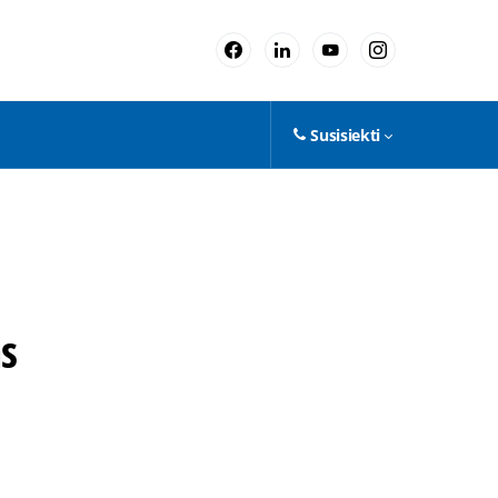
Susisiekti
s