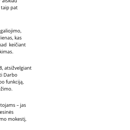
 aiškiau
 taip pat
igaliojimo,
ienas, kas
kad keičiant
ikimas.
, atsižvelgiant
ti Darbo
o funkciją,
ėžimo.
tojams – jas
esinės
imo mokestį,