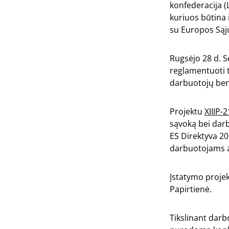
konfederacija 
kuriuos būtina i
su Europos Sąju
Rugsėjo 28 d. S
reglamentuoti t
darbuotojų be
Projektu
XIIIP-
sąvoką bei dar
ES Direktyva 20
darbuotojams a
Įstatymo projek
Papirtienė.
Tikslinant darb