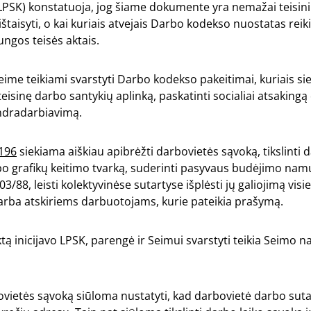
(LPSK) konstatuoja, jog šiame dokumente yra nemažai teisin
štaisyti, o kai kuriais atvejais Darbo kodekso nuostatas reiki
ngos teisės aktais.
eime teikiami svarstyti Darbo kodekso pakeitimai, kuriais si
eisinę darbo santykių aplinką, paskatinti socialiai atsakingą
ndradarbiavimą.
2196
siekiama aiškiau apibrėžti darbovietės sąvoką, tikslinti 
bo grafikų keitimo tvarką, suderinti pasyvaus budėjimo na
03/88, leisti kolektyvinėse sutartyse išplėsti jų galiojimą vi
rba atskiriems darbuotojams, kurie pateikia prašymą.
tą inicijavo LPSK, parengė ir Seimui svarstyti teikia Seimo n
ovietės sąvoką siūloma nustatyti, kad darbovietė darbo suta