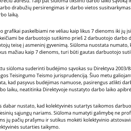
čiu adresu. Taip pat siūloma tikslinti darbo laiko sąvoką ir
darbo drabužių persirengimas ir darbo vietos susitvarkymas
bo laiką.
grafikai paskelbiami ne vėliau kaip likus 7 dienoms iki jų įs
i keičiami be darbuotojo sutikimo prieš 2 darbuotojo darbo d
tojų teisę į asmeninį gyvenimą. Siūloma nuostata numato, 
ikus mažiau kaip 7 dienoms, turi būti gautas darbuotojo sut
tu siūloma suderinti budėjimo sąvokas su Direktyva 2003/88
ngos Teisingumo Teismo jurisprudenciją. Šiuo metu galiojan
ta, kad pasyvus budėjimas namuose, pasirengus atlikti darb
o laiku, neatitinka Direktyvoje nustatyto darbo laiko apibr
 dabar nustato, kad kolektyvinės sutartys taikomos darbuo
fesinių sąjungų nariams. Siūloma numatyti galimybę ne prof
s jų pačių prašymu ir sutikus mokėti kolektyvinio atstovav
lektyvinės sutarties taikymo.