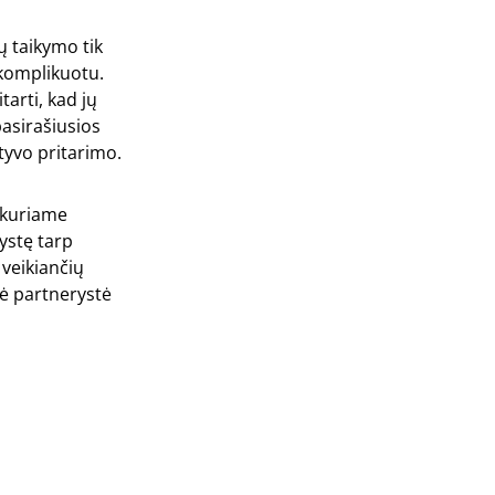
ų taikymo tik
komplikuotu.
arti, kad jų
asirašiusios
tyvo pritarimo.
 kuriame
ystę tarp
veikiančių
nė partnerystė