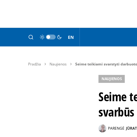
EN
Pradžia
Naujienos
Seime teikiami svarstyti darbuot
NAUJIENOS
Seime t
svarbūs
PARENGĖ
JŪRAT