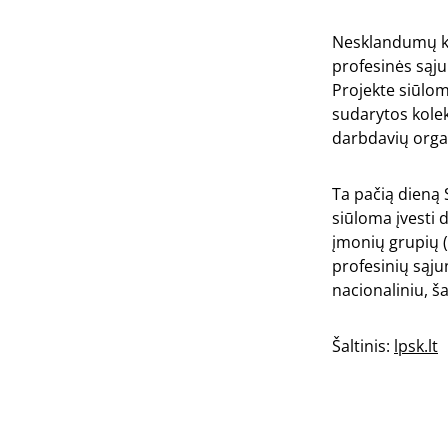
Nesklandumų kyl
profesinės sąj
Projekte siūlom
sudarytos kolek
darbdavių orga
Ta pačią dieną 
siūloma įvesti 
įmonių grupių (
profesinių sąju
nacionaliniu, š
Šaltinis:
lpsk.lt