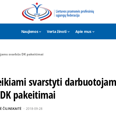
Naujienos
Verta žinoti
Apie mus
ojams svarbūs DK pakeitimai
eikiami svarstyti darbuotojam
 DK pakeitimai
Ė ČILINSKAITĖ
2018-09-28