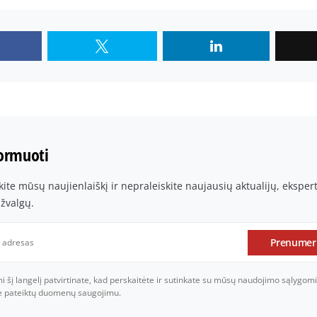
formuoti
te mūsų naujienlaiškį ir nepraleiskite naujausių aktualijų, ekspe
įžvalgų.
Prenumer
šį langelį patvirtinate, kad perskaitėte ir sutinkate su mūsų naudojimo sąlygomi
je pateiktų duomenų saugojimu.