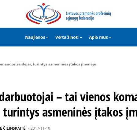
Naujienos
Verta žinoti
Apie mus
komandos žaidėjai, turintys asmeninės įtakos įmonėje
 darbuotojai – tai vienos ko
, turintys asmeninės įtakos į
Ė ČILINSKAITĖ
2017-11-10