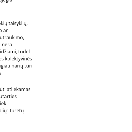
kių taisyklių,
o ar
nutraukimo,
s nėra
idžiami, todėl
es kolektyvinės
giau narių turi
s.
būti atliekamas
utarties
iek
alių“ turėtų