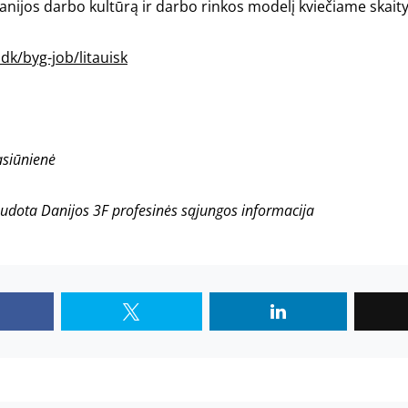
nijos darbo kultūrą ir darbo rinkos modelį kviečiame skaityt
.dk/byg-job/litauisk
asiūnienė
udota Danijos 3F profesinės sąjungos informacija