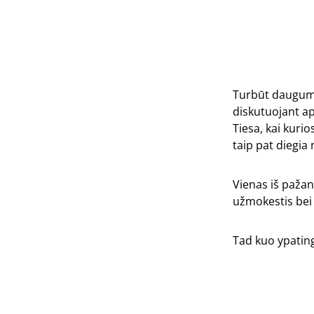
Turbūt dauguma
diskutuojant ap
Tiesa, kai kuri
taip pat diegia
Vienas iš paža
užmokestis bei 
Tad kuo ypating