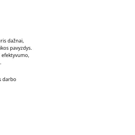
ris dažnai,
ikos pavyzdys.
s efektyvumo,
.
s darbo