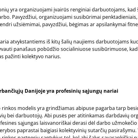
ių yra organizuojami įvairūs renginiai darbuotojams, kad š
 darbo. Pavyzdžiui, organizuojami susibūrimai penktadieniais, 
i bendri užsiėmimai, pavyzdžiui, bėgimas ar apsilankymai fitn
aria atvykstantiems iš kitų šalių naujiems darbuotojams ku
lyvauti panašaus pobūdžio socialiniuose susibūrimuose, kad
s pažinti kolektyvo narius.
irbančiųjų Danijoje yra profesinių sąjungų nariai
 rinkos modelis yra grindžiamas abipuse pagarba tarp besi
ių bei darbuotojų. Abi pusės per atitinkamas darbdavių orga
fesines sąjungas laisvanoriškai derasi dėl darbo užmokečio
 derybos paprastai baigiasi kolektyvinių sutarčių pasirašymu
 rinkos partnerių santykius tol, kol abi šalys savarankiškai p