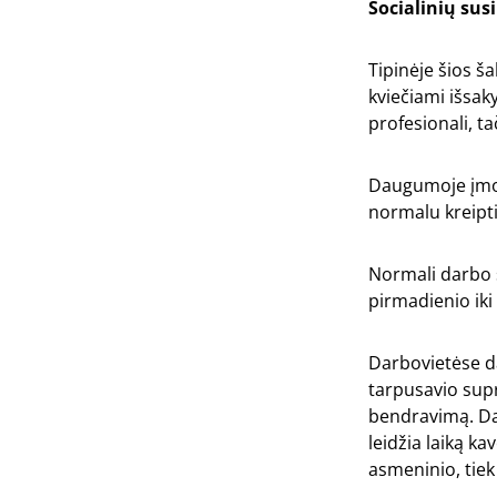
Socialinių su
Tipinėje šios š
kviečiami išsak
profesionali, t
Daugumoje įmoni
normalu kreipti
Normali darbo 
pirmadienio iki
Darbovietėse da
tarpusavio supr
bendravimą. Dan
leidžia laiką k
asmeninio, tiek