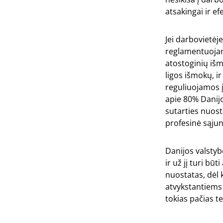
atsakingai ir ef
Jei darbovietėje
reglamentuojan
atostoginių išm
ligos išmokų, i
reguliuojamos į
apie 80% Danijo
sutarties nuost
profesinė sąjun
Danijos valstybė
ir už jį turi b
nuostatas, dėl k
atvykstantiems k
tokias pačias te