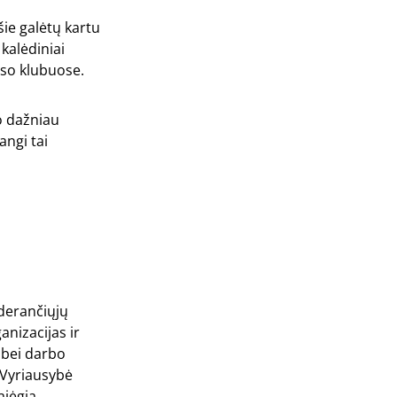
ie galėtų kartu
kalėdiniai
eso klubuose.
o dažniau
angi tai
derančiųjų
nizacijas ir
 bei darbo
. Vyriausybė
ajėgia