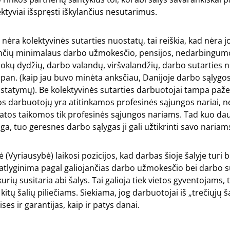
ektyviai išspręsti iškylančius nesutarimus.
 nėra kolektyvinės sutarties nuostatų, tai reiškia, kad nėra jo
čių minimalaus darbo užmokesčio, pensijos, nedarbingum
okų dydžių, darbo valandų, viršvalandžių, darbo sutarties 
r pan. (kaip jau buvo minėta anksčiau, Danijoje darbo sąlygo
statymų). Be kolektyvinės sutarties darbuotojai tampa paže
s darbuotojų yra atitinkamos profesinės sąjungos nariai, n
atos taikomos tik profesinės sąjungos nariams. Tad kuo dau
ga, tuo geresnes darbo sąlygas ji gali užtikrinti savo nariam
 (Vyriausybė) laikosi pozicijos, kad darbas šioje šalyje turi 
ūti atlyginima pagal galiojančias darbo užmokesčio bei darbo s
urių susitaria abi šalys. Tai galioja tiek vietos gyventojams, t
itų šalių piliečiams. Siekiama, jog darbuotojai iš „trečiųjų š
ises ir garantijas, kaip ir patys danai.