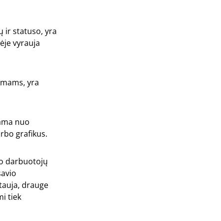
 ir statuso, yra
tėje vyrauja
simams, yra
bama nuo
rbo grafikus.
io darbuotojų
savio
etauja, drauge
i tiek