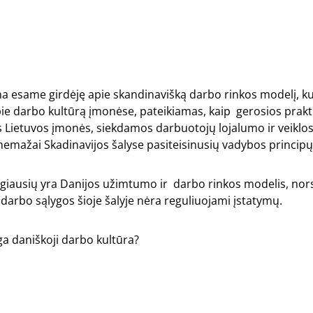
 esame girdėję apie skandinavišką darbo rinkos modelį, ku
ie darbo kultūrą įmonėse, pateikiamas, kaip gerosios prakt
os Lietuvos įmonės, siekdamos darbuotojų lojalumo ir veiklo
 nemažai Skadinavijos šalyse pasiteisinusių vadybos principų
ngiausių yra Danijos užimtumo ir darbo rinkos modelis, nor
darbo sąlygos šioje šalyje nėra reguliuojami įstatymų.
a daniškoji darbo kultūra?