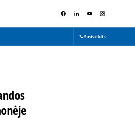
Susisiekti
mandos
monėje