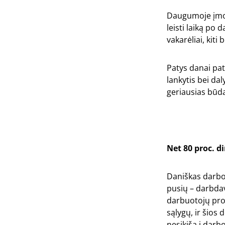
Daugumoje įmon
leisti laiką po
vakarėliai, kit
Patys danai pat
lankytis bei da
geriausias būda
Net 80 proc. d
Daniškas darbo
pusių – darbdav
darbuotojų pro
sąlygų, ir šios
nesikiša į darbo