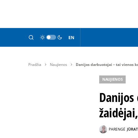
EN
Pradžia
Naujienos
Danijos darbuotojai – tai vienos 
NAUJIENOS
Danijos
žaidėjai
PARENGĖ
JŪRAT