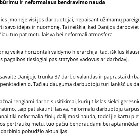
sibūrimų ir neformalaus bendravimo nauda
alies įmonėje visi jos darbuotojai, nepaisant užimamų pareigų
yti savo idėjas ir nuomonę. Tai reiškia, kad Danijos darbovie
ačiau tuo pat metu laisva bei neformali atmosfera.
ų veikia horizontali valdymo hierarchija, tad, iškilus klau
s pagalbos tiesiogiai pas statybos vadovus ar darbdavį.
savaitė Danijoje trunka 37 darbo valandas ir paprastai dir
 penktadienio. Tačiau dauguma darbuotojų turi lankščius da
žnai rengiami darbo susitikimai, kurių tikslas siekti geresn
atimo, taip pat skatinti laisvą, neformalų darbuotojų tarpu
ai tiki neformalia žinių dalijimosi nauda, todėl jie kartu pi
avos pertraukų metu, tuo pačiu bendraudami bei aptarinėdam
 darbinio pobūdžio aktualijas.