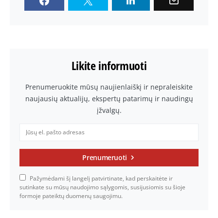
Likite informuoti
Prenumeruokite mūsų naujienlaiškį ir nepraleiskite
naujausių aktualijų, ekspertų patarimų ir naudingų
įžvalgų.
Prenumeruoti
Pažymėdami šį langelį patvirtinate, kad perskaitėte ir
sutinkate su mūsų naudojimo sąlygomis, susijusiomis su šioje
formoje pateiktų duomenų saugojimu.