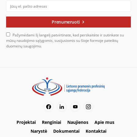
Prenumeruoti
Pažymėdami šį langelį patvirtinate, kad perskaitėte ir sutinkate su
mūsų naudojimo sąlygomis, susijusiomis su šioje formoje pateiktų
duomenų saugojimu.
Projektai
Renginiai
Naujienos
Apie mus
Narystė
Dokumentai
Kontaktai