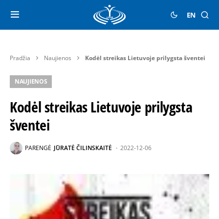
EN
Pradžia
Naujienos
Kodėl streikas Lietuvoje prilygsta šventei
NAUJIENOS
Kodėl streikas Lietuvoje prilygsta
šventei
PARENGĖ
JŪRATĖ ČILINSKAITĖ
2022-12-06