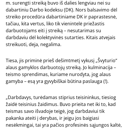
m. surengti streiką buvo iš dalies lengviau nei su
dabartiniu Darbo kodeksu (DK). Nors balsavimo dėl
streiko procedūra dabartiniame DK ir paprastesnė,
tačiau, kita vertus, liko tik vienintelė priežastis
darbuotojams eiti į streiką – nesutarimas su
darbdaviu dėl kolektyvinės sutarties. Kitais atvejais
streikuoti, deja, negalima.
Tiesa, jis priminė prieš dešimtmetį vykusį „Švyturio“
alaus gamyklos darbuotojų streiką. Jo kulminacija –
teismo sprendimas, kuriame nurodyta, jog alaus
gamyba – esą yra gyvybiškai būtina paslauga (!).
„Darbdavys, turėdamas stiprius teisininkus, tiesiog
žaidė teisinius žaidimus. Buvo prieita net iki to, kad
teismas savo išvadoje teigė, jog darbdaviui tik
pakanka ateiti į derybas, ir jeigu jos baigiasi
nesėkmingai, tai yra pačios profesinės sąjungos kaltė,