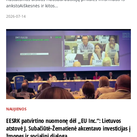
ankstoAiškesnės ir kitos…
2026-07-14
NAUJIENOS
EESRK patvirtino nuomonę dėl „EU Inc.“: Lietuvos
atstovė J. Subačiūtė-Žematienė akcentavo investicijas į
žmones ir socialinį dialogą