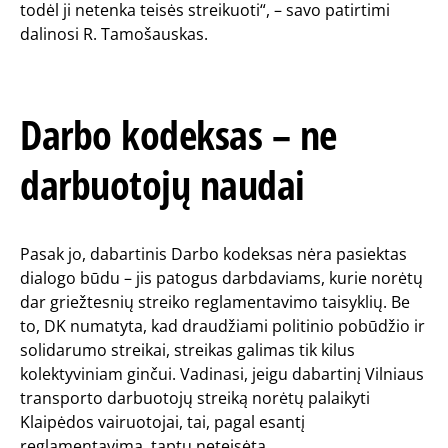
todėl ji netenka teisės streikuoti“, – savo patirtimi
dalinosi R. Tamošauskas.
Darbo kodeksas – ne
darbuotojų naudai
Pasak jo, dabartinis Darbo kodeksas nėra pasiektas
dialogo būdu – jis patogus darbdaviams, kurie norėtų
dar griežtesnių streiko reglamentavimo taisyklių. Be
to, DK numatyta, kad draudžiami politinio pobūdžio ir
solidarumo streikai, streikas galimas tik kilus
kolektyviniam ginčui. Vadinasi, jeigu dabartinį Vilniaus
transporto darbuotojų streiką norėtų palaikyti
Klaipėdos vairuotojai, tai, pagal esantį
reglamentavimą, taptų neteisėta.