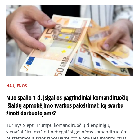
NAUJIENOS
Nuo spalio 1 d. įsigalios pagrindiniai komandiruočių
išlaidų apmokėjimo tvarkos pakeitimai: ką svarbu
žinoti darbuotojams?
Turinys Slėpti Trumpų komandiruočių dienpinigių
vienašališkai mažinti nebegalėsIlgesnėms komandiruotėms
nustatomos aiškios ribosDarbuotoją privalės informuoti iš