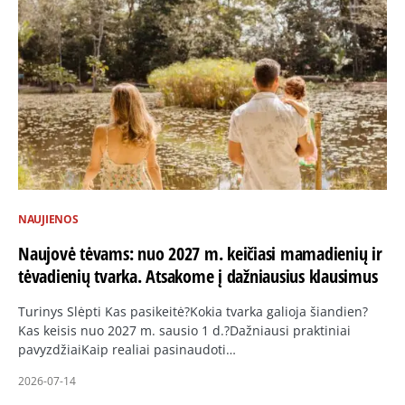
NAUJIENOS
Naujovė tėvams: nuo 2027 m. keičiasi mamadienių ir
tėvadienių tvarka. Atsakome į dažniausius klausimus
Turinys Slėpti Kas pasikeitė?Kokia tvarka galioja šiandien?
Kas keisis nuo 2027 m. sausio 1 d.?Dažniausi praktiniai
pavyzdžiaiKaip realiai pasinaudoti…
2026-07-14