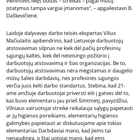
vienintelis likęs būdas – streikas – pagal mūsų
įstatymus tampa vargiai įmanomas“, – apgailestavo B.
Daškevičienė.
Laidoje dalyvavęs darbo teisės ekspertas Vilius
Mačiulaitis apibendrino, kad Lietuvoje darbuotojų
atstovavimas silpnas ne kiek dėl pačių profesinių
sąjungų kaltės, kiek dėl neteisingo požiūrio į
darbuotojų atstovavimą ir šias organizacijas. Be to,
darbuotojų atstovavimas nėra mėgstamas ir daugelio
mūsų šalies darbdavių, nes profesinės sąjungos
verčia juos kelti darbo standartus. Stebina, kad 21-
ame amžiuje darbuotojai priversti eiti į gatves dėl to,
kas buvo elementaru jau prieš šimtmetį, pavyzdžiui,
Vilniaus vairuotojai streike reikalauja sąlygų papetauti
ar jų higienos poreikiams. elementarių higienos
galimybės papietauti ar diskutuojame apie tokias
elementarias Darbdaviai mano, kad jiems tai
nenaudinga, o štai uotojai mano, kad ems