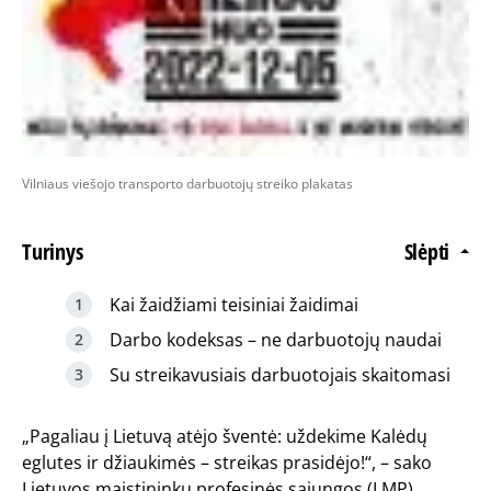
Vilniaus viešojo transporto darbuotojų streiko plakatas
Turinys
Slėpti
Kai žaidžiami teisiniai žaidimai
Darbo kodeksas – ne darbuotojų naudai
Su streikavusiais darbuotojais skaitomasi
„Pagaliau į Lietuvą atėjo šventė: uždekime Kalėdų
eglutes ir džiaukimės – streikas prasidėjo!“, – sako
Lietuvos maistininkų profesinės sąjungos (LMP)