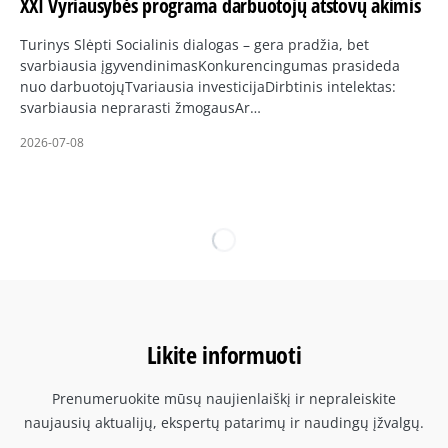
XXI Vyriausybės programa darbuotojų atstovų akimis
Turinys Slėpti Socialinis dialogas – gera pradžia, bet
svarbiausia įgyvendinimasKonkurencingumas prasideda
nuo darbuotojųTvariausia investicijaDirbtinis intelektas:
svarbiausia neprarasti žmogausAr…
2026-07-08
Likite informuoti
Prenumeruokite mūsų naujienlaiškį ir nepraleiskite
naujausių aktualijų, ekspertų patarimų ir naudingų įžvalgų.