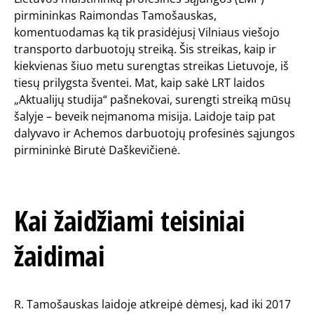
pirmininkas Raimondas Tamošauskas,
komentuodamas ką tik prasidėjusį Vilniaus viešojo
transporto darbuotojų streiką. Šis streikas, kaip ir
kiekvienas šiuo metu surengtas streikas Lietuvoje, iš
tiesų prilygsta šventei. Mat, kaip sakė LRT laidos
„Aktualijų studija“ pašnekovai, surengti streiką mūsų
šalyje – beveik neįmanoma misija. Laidoje taip pat
dalyvavo ir Achemos darbuotojų profesinės sąjungos
pirmininkė Birutė Daškevičienė.
Kai žaidžiami teisiniai
žaidimai
R. Tamošauskas laidoje atkreipė dėmesį, kad iki 2017