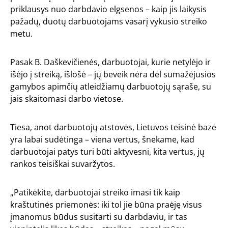
priklausys nuo darbdavio elgsenos – kaip jis laikysis
pažadų, duotų darbuotojams vasarį vykusio streiko
metu.
Pasak B. Daškevičienės, darbuotojai, kurie netylėjo ir
išėjo į streiką, išlošė – jų beveik nėra dėl sumažėjusios
gamybos apimčių atleidžiamų darbuotojų sąraše, su
jais skaitomasi darbo vietose.
Tiesa, anot darbuotojų atstovės, Lietuvos teisinė bazė
yra labai sudėtinga – viena vertus, šnekame, kad
darbuotojai patys turi būti aktyvesni, kita vertus, jų
rankos teisiškai suvaržytos.
„Patikėkite, darbuotojai streiko imasi tik kaip
kraštutinės priemonės: iki tol jie būna praėję visus
įmanomus būdus susitarti su darbdaviu, ir tas