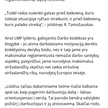
„Todėl reikia nulenkti galvas prieš kiekvieną, kuris
tokioje situacijoje ryžtasi streikuoti, ir prieš kiekvieną,
kuris palaiko streiką“, – įsitikinęs R. Tamošauskas.
Anot LMP lyderio, galiojantis Darbo kodeksas yra
blogybė – jis atima darbdaviams motyvaciją derėtis
kolektyvinių derybų būdu, nes ir taip jame yra
maksimaliai reglamentuota nemažai darbo santykių
aspektų, pavyzdžiui, jame nurodytas maksimalus
viršvalandžių skaičius net siekia viršutinę
viršvalandžių ribą, nurodytą Europos teisėje.
„Liūdna, tačiau dabartiniame Seime mažai kalbama
apie tai, kaip pagerinti darbuotojų dalią – labiau
orientuojamasi į verslą. Tai parodo bendrą valstybės
požiūrį į darbuotojus ir jų atstovavimą. Skaičiai rodo,