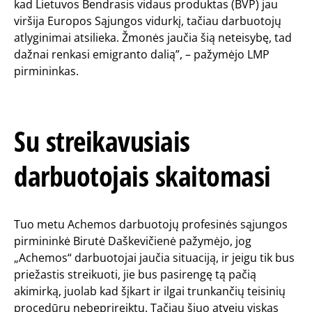
kad Lietuvos Bendrasis vidaus produktas (BVP) jau
viršija Europos Sąjungos vidurkį, tačiau darbuotojų
atlyginimai atsilieka. Žmonės jaučia šią neteisybę, tad
dažnai renkasi emigranto dalią”, – pažymėjo LMP
pirmininkas.
Su streikavusiais
darbuotojais skaitomasi
Tuo metu Achemos darbuotojų profesinės sąjungos
pirmininkė Birutė Daškevičienė pažymėjo, jog
„Achemos“ darbuotojai jaučia situaciją, ir jeigu tik bus
priežastis streikuoti, jie bus pasirengę tą pačią
akimirką, juolab kad šįkart ir ilgai trunkančių teisinių
procedūrų nebeprireiktų. Tačiau šiuo atveju viskas