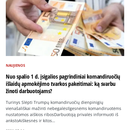
NAUJIENOS
Nuo spalio 1 d. įsigalios pagrindiniai komandiruočių
išlaidų apmokėjimo tvarkos pakeitimai: ką svarbu
žinoti darbuotojams?
Turinys Slėpti Trumpų komandiruočių dienpinigių
vienašališkai mažinti nebegalėsIlgesnėms komandiruotėms
nustatomos aiškios ribosDarbuotoją privalės informuoti iš
ankstoAiškesnės ir kitos…