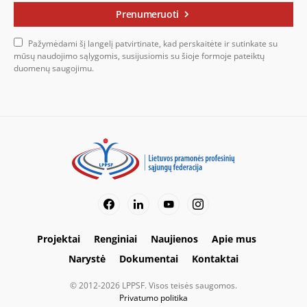
Prenumeruoti
Pažymėdami šį langelį patvirtinate, kad perskaitėte ir sutinkate su
mūsų naudojimo sąlygomis, susijusiomis su šioje formoje pateiktų
duomenų saugojimu.
Projektai
Renginiai
Naujienos
Apie mus
Narystė
Dokumentai
Kontaktai
© 2012-2026 LPPSF. Visos teisės saugomos.
Privatumo politika