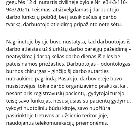
gegužės 12 d. nutartis civilinėje byloje Nr. e3K-3-116-
943/2021). Teismas, atsižvelgdamas į darbuotojo
darbo funkcijų pobūdį bei į susiklosčiusią darbo
tvarką, darbuotojo atleidimą pripažinto neteisėtu.
Nagrinėtoje byloje buvo nustatyta, kad darbuotojas iš
darbo atleistas už šiurkštų darbo pareigų pažeidimą –
neatvykimą į darbą kelias darbo dienas iš eilės be
pateisinamos priežasties. Darbuotojas – odontologas-
burnos chirurgas – ginčijo šį darbo sutarties
nutraukimo pagrindą. Pasak jo, darbovietėje buvo
nusistovėjusi tokia darbo organizavimo praktika, kai,
nesant prisiregistravusių pacientų, gydytojai turėjo
teisę savo funkcijas, nesusijusias su pacientų gydymu,
vykdyti nuotoliniu būdu kitoje, savo nuožiūra
pasirinktoje Lietuvos ar užsienio teritorijoje,
naudojantis telekomunikacijų priemonėmis.