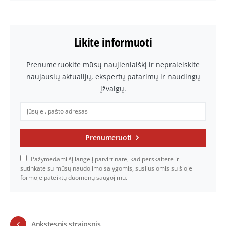
Likite informuoti
Prenumeruokite mūsų naujienlaiškį ir nepraleiskite
naujausių aktualijų, ekspertų patarimų ir naudingų
įžvalgų.
Prenumeruoti
Pažymėdami šį langelį patvirtinate, kad perskaitėte ir
sutinkate su mūsų naudojimo sąlygomis, susijusiomis su šioje
formoje pateiktų duomenų saugojimu.
Ankstesnis straipsnis