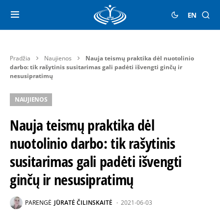
EN
Pradžia
Naujienos
Nauja teismų praktika dėl nuotolinio
darbo: tik rašytinis susitarimas gali padėti išvengti ginčų ir
nesusipratimų
NAUJIENOS
Nauja teismų praktika dėl
nuotolinio darbo: tik rašytinis
susitarimas gali padėti išvengti
ginčų ir nesusipratimų
PARENGĖ
JŪRATĖ ČILINSKAITĖ
2021-06-03