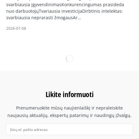
svarbiausia įgyvendinimasKonkurencingumas prasideda
nuo darbuotojųTvariausia investicijaDirbtinis intelektas:
svarbiausia neprarasti žmogausAr…
2026-07-08
Likite informuoti
Prenumeruokite mūsų naujienlaiškį ir nepraleiskite
naujausių aktualijų, ekspertų patarimų ir naudingų įžvalgų.