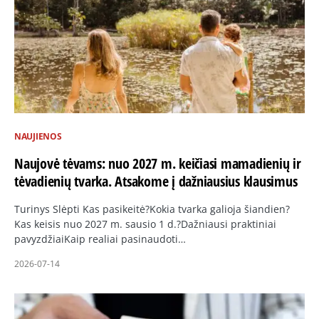
NAUJIENOS
Naujovė tėvams: nuo 2027 m. keičiasi mamadienių ir
tėvadienių tvarka. Atsakome į dažniausius klausimus
Turinys Slėpti Kas pasikeitė?Kokia tvarka galioja šiandien?
Kas keisis nuo 2027 m. sausio 1 d.?Dažniausi praktiniai
pavyzdžiaiKaip realiai pasinaudoti…
2026-07-14