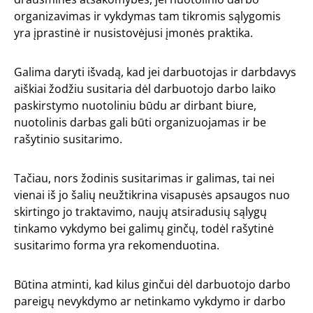
organizavimas ir vykdymas tam tikromis sąlygomis
yra įprastinė ir nusistovėjusi įmonės praktika.
Galima daryti išvadą, kad jei darbuotojas ir darbdavys
aiškiai žodžiu susitaria dėl darbuotojo darbo laiko
paskirstymo nuotoliniu būdu ar dirbant biure,
nuotolinis darbas gali būti organizuojamas ir be
rašytinio susitarimo.
Tačiau, nors žodinis susitarimas ir galimas, tai nei
vienai iš jo šalių neužtikrina visapusės apsaugos nuo
skirtingo jo traktavimo, naujų atsiradusių sąlygų
tinkamo vykdymo bei galimų ginčų, todėl rašytinė
susitarimo forma yra rekomenduotina.
Būtina atminti, kad kilus ginčui dėl darbuotojo darbo
pareigų nevykdymo ar netinkamo vykdymo ir darbo