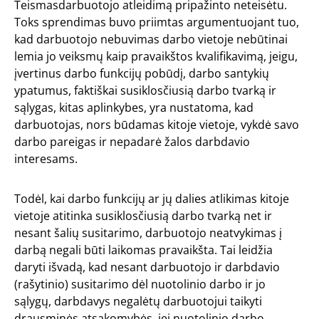
Teismasdarbuotojo atleidimą pripažinto neteisėtu.
Toks sprendimas buvo priimtas argumentuojant tuo,
kad darbuotojo nebuvimas darbo vietoje nebūtinai
lemia jo veiksmų kaip pravaikštos kvalifikavimą, jeigu,
įvertinus darbo funkcijų pobūdį, darbo santykių
ypatumus, faktiškai susiklosčiusią darbo tvarką ir
sąlygas, kitas aplinkybes, yra nustatoma, kad
darbuotojas, nors būdamas kitoje vietoje, vykdė savo
darbo pareigas ir nepadarė žalos darbdavio
interesams.
Todėl, kai darbo funkcijų ar jų dalies atlikimas kitoje
vietoje atitinka susiklosčiusią darbo tvarką net ir
nesant šalių susitarimo, darbuotojo neatvykimas į
darbą negali būti laikomas pravaikšta. Tai leidžia
daryti išvadą, kad nesant darbuotojo ir darbdavio
(rašytinio) susitarimo dėl nuotolinio darbo ir jo
sąlygų, darbdavys negalėtų darbuotojui taikyti
drausminės atsakomybės, jei nuotolinio darbo