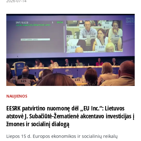
2026-07-14
NAUJIENOS
EESRK patvirtino nuomonę dėl „EU Inc.“: Lietuvos
atstovė J. Subačiūtė-Žematienė akcentavo investicijas į
žmones ir socialinį dialogą
Liepos 15 d. Europos ekonomikos ir socialinių reikalų